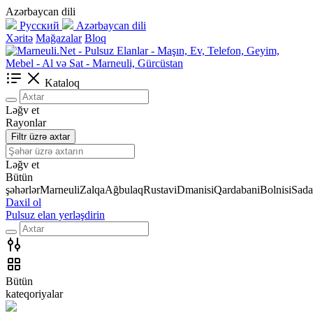
Azərbaycan dili
Русский
Azərbaycan dili
Xəritə
Mağazalar
Bloq
Kataloq
Ləğv et
Rayonlar
Filtr üzrə axtar
Ləğv et
Bütün
şəhərlər
Marneuli
Zalqa
Ağbulaq
Rustavi
Dmanisi
Qardabani
Bolnisi
Sada
Daxil ol
Pulsuz elan yerləşdirin
Bütün
kateqoriyalar