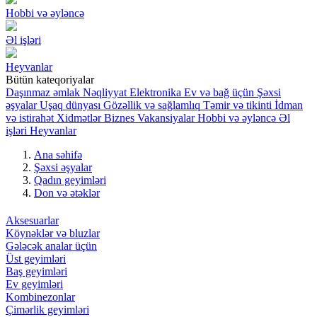
Hobbi və əyləncə
Əl işləri
Heyvanlar
Bütün kateqoriyalar
Daşınmaz əmlak
Nəqliyyat
Elektronika
Ev və bağ üçün
Şəxsi
əşyalar
Uşaq dünyası
Gözəllik və sağlamlıq
Təmir və tikinti
İdman
və istirahət
Xidmətlər
Biznes
Vakansiyalar
Hobbi və əyləncə
Əl
işləri
Heyvanlar
Ana səhifə
Şəxsi əşyalar
Qadın geyimləri
Don və ətəklər
Aksesuarlar
Köynəklər və bluzlar
Gələcək analar üçün
Üst geyimləri
Baş geyimləri
Ev geyimləri
Kombinezonlar
Çimərlik geyimləri