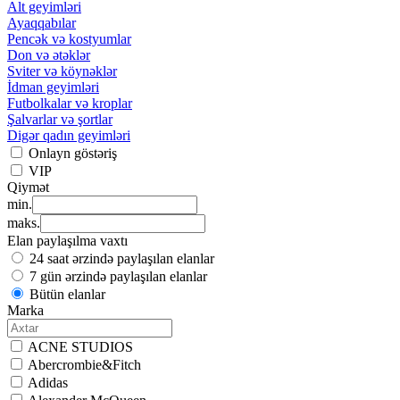
Alt geyimləri
Ayaqqabılar
Pencək və kostyumlar
Don və ətəklər
Sviter və köynəklər
İdman geyimləri
Futbolkalar və kroplar
Şalvarlar və şortlar
Digər qadın geyimləri
Onlayn göstəriş
VIP
Qiymət
min.
maks.
Elan paylaşılma vaxtı
24 saat ərzində paylaşılan elanlar
7 gün ərzində paylaşılan elanlar
Bütün elanlar
Marka
ACNE STUDIOS
Abercrombie&Fitch
Adidas