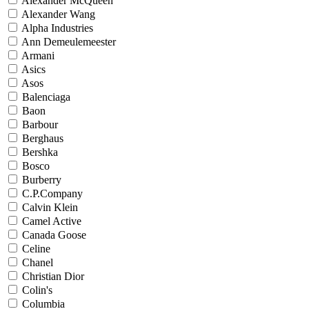
Alexander McQueen
Alexander Wang
Alpha Industries
Ann Demeulemeester
Armani
Asics
Asos
Balenciaga
Baon
Barbour
Berghaus
Bershka
Bosco
Burberry
C.P.Company
Calvin Klein
Camel Active
Canada Goose
Celine
Chanel
Christian Dior
Colin's
Columbia