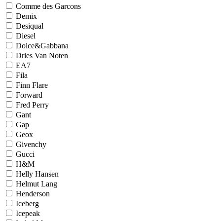
Comme des Garcons
Demix
Desiqual
Diesel
Dolce&Gabbana
Dries Van Noten
EA7
Fila
Finn Flare
Forward
Fred Perry
Gant
Gap
Geox
Givenchy
Gucci
H&M
Helly Hansen
Helmut Lang
Henderson
Iceberg
Icepeak