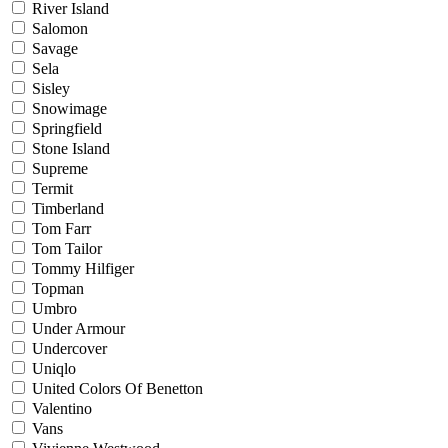
River Island
Salomon
Savage
Sela
Sisley
Snowimage
Springfield
Stone Island
Supreme
Termit
Timberland
Tom Farr
Tom Tailor
Tommy Hilfiger
Topman
Umbro
Under Armour
Undercover
Uniqlo
United Colors Of Benetton
Valentino
Vans