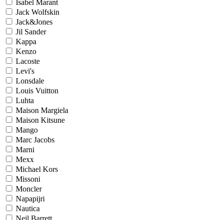
Isabel Marant
Jack Wolfskin
Jack&Jones
Jil Sander
Kappa
Kenzo
Lacoste
Levi's
Lonsdale
Louis Vuitton
Luhta
Maison Margiela
Maison Kitsune
Mango
Marc Jacobs
Marni
Mexx
Michael Kors
Missoni
Moncler
Napapijri
Nautica
Neil Barrett