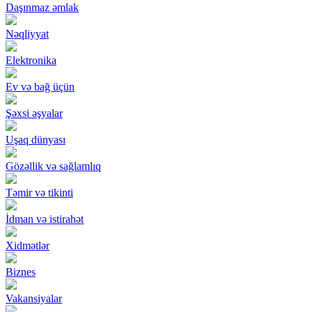
Daşınmaz əmlak
Nəqliyyat
Elektronika
Ev və bağ üçün
Şəxsi əşyalar
Uşaq dünyası
Gözəllik və sağlamlıq
Təmir və tikinti
İdman və istirahət
Xidmətlər
Biznes
Vakansiyalar