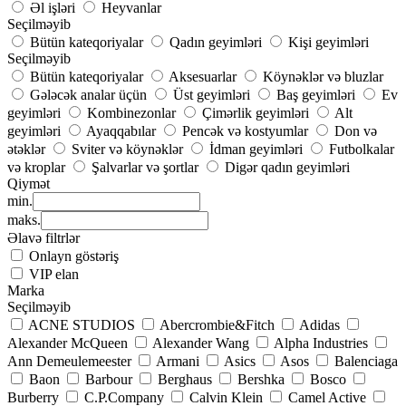
Əl işləri
Heyvanlar
Seçilməyib
Bütün kateqoriyalar
Qadın geyimləri
Kişi geyimləri
Seçilməyib
Bütün kateqoriyalar
Aksesuarlar
Köynəklər və bluzlar
Gələcək analar üçün
Üst geyimləri
Baş geyimləri
Ev
geyimləri
Kombinezonlar
Çimərlik geyimləri
Alt
geyimləri
Ayaqqabılar
Pencək və kostyumlar
Don və
ətəklər
Sviter və köynəklər
İdman geyimləri
Futbolkalar
və kroplar
Şalvarlar və şortlar
Digər qadın geyimləri
Qiymət
min.
maks.
Əlavə filtrlər
Onlayn göstəriş
VIP elan
Marka
Seçilməyib
ACNE STUDIOS
Abercrombie&Fitch
Adidas
Alexander McQueen
Alexander Wang
Alpha Industries
Ann Demeulemeester
Armani
Asics
Asos
Balenciaga
Baon
Barbour
Berghaus
Bershka
Bosco
Burberry
C.P.Company
Calvin Klein
Camel Active