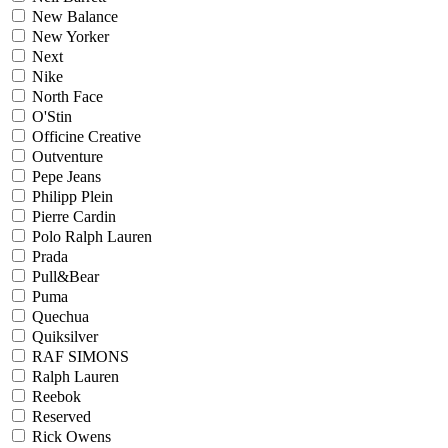
New Balance
New Yorker
Next
Nike
North Face
O'Stin
Officine Creative
Outventure
Pepe Jeans
Philipp Plein
Pierre Cardin
Polo Ralph Lauren
Prada
Pull&Bear
Puma
Quechua
Quiksilver
RAF SIMONS
Ralph Lauren
Reebok
Reserved
Rick Owens