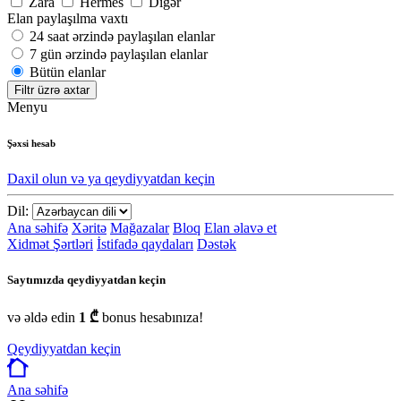
Zara
Hermes
Digər
Elan paylaşılma vaxtı
24 saat ərzində paylaşılan elanlar
7 gün ərzində paylaşılan elanlar
Bütün elanlar
Filtr üzrə axtar
Menyu
Şəxsi hesab
Daxil olun və ya qeydiyyatdan keçin
Dil:
Ana səhifə
Xəritə
Mağazalar
Bloq
Elan əlavə et
Xidmət Şərtləri
İstifadə qaydaları
Dəstək
Saytımızda qeydiyyatdan keçin
və əldə edin
1 ₾
bonus hesabınıza!
Qeydiyyatdan keçin
Ana səhifə