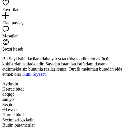
Favorilər
Elan paylaş
Mesajlar
Şəxsi hesab
Bu Sayt istifadəçilərə daha yaxşı təcrübə təqdim etmək üçün
kukilərdən istifadə edir. Saytdan istənilən istifadəni davam
etdirməklə siz bununla razılaşırsınız. Ətraflı məlumatı buradan əldə
etmək olar
Kuki Siyasəti
Aydındır
Hərrac bitdi
dəqiqə
saniyə
Seçildi
Əlavə et
Hərrac bitdi
Seçimləri gizlədin
Bütün parametrlər