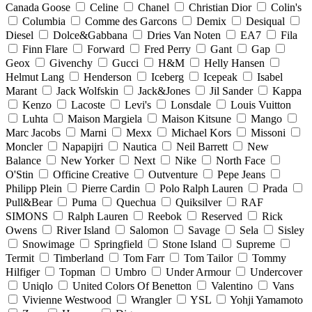
Canada Goose
Celine
Chanel
Christian Dior
Colin's
Columbia
Comme des Garcons
Demix
Desiqual
Diesel
Dolce&Gabbana
Dries Van Noten
EA7
Fila
Finn Flare
Forward
Fred Perry
Gant
Gap
Geox
Givenchy
Gucci
H&M
Helly Hansen
Helmut Lang
Henderson
Iceberg
Icepeak
Isabel
Marant
Jack Wolfskin
Jack&Jones
Jil Sander
Kappa
Kenzo
Lacoste
Levi's
Lonsdale
Louis Vuitton
Luhta
Maison Margiela
Maison Kitsune
Mango
Marc Jacobs
Marni
Mexx
Michael Kors
Missoni
Moncler
Napapijri
Nautica
Neil Barrett
New
Balance
New Yorker
Next
Nike
North Face
O'Stin
Officine Creative
Outventure
Pepe Jeans
Philipp Plein
Pierre Cardin
Polo Ralph Lauren
Prada
Pull&Bear
Puma
Quechua
Quiksilver
RAF
SIMONS
Ralph Lauren
Reebok
Reserved
Rick
Owens
River Island
Salomon
Savage
Sela
Sisley
Snowimage
Springfield
Stone Island
Supreme
Termit
Timberland
Tom Farr
Tom Tailor
Tommy
Hilfiger
Topman
Umbro
Under Armour
Undercover
Uniqlo
United Colors Of Benetton
Valentino
Vans
Vivienne Westwood
Wrangler
YSL
Yohji Yamamoto