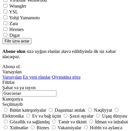
Vivienne Westwood
Wrangler
YSL
Yohji Yamamoto
Zara
Hermes
Digər
Filtr üzrə axtar
Abone olun
sizə uyğun elanlar əlavə edildiyində ilk siz xəbər
alacaqsız.
Abonə ol
Varsayılan
Varsayılan
En yeni elanlar
Qiymətinə görə
Filtrlər
Şəhər və ya rayon
Kateqoriya
Seçilməyib
Bütün kateqoriyalar
Daşınmaz əmlak
Nəqliyyat
Elektronika
Ev və bağ üçün
Şəxsi əşyalar
Uşaq dünyası
Gözəllik və sağlamlıq
Təmir və tikinti
İdman və istirahət
Xidmətlər
Biznes
Vakansiyalar
Hobbi və əyləncə