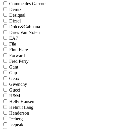
Comme des Garcons
Demix
Desiqual
Diesel
Dolce&Gabbana
Dries Van Noten
EA7
Fila
Finn Flare
Forward
Fred Perry
Gant
Gap
Geox
Givenchy
Gucci
H&M
Helly Hansen
Helmut Lang
Henderson
Iceberg
Icepeak