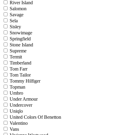
River Island
Salomon
Savage
Sela
Sisley
Snowimage
Springfield
Stone Island
Supreme
Termit
Timberland
Tom Farr
Tom Tailor
Tommy Hilfiger
Topman
Umbro
Under Armour
Undercover
Uniqlo
United Colors Of Benetton
Valentino
Vans