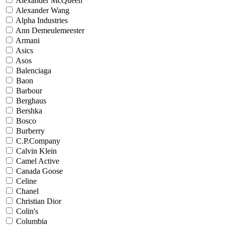
Alexander McQueen
Alexander Wang
Alpha Industries
Ann Demeulemeester
Armani
Asics
Asos
Balenciaga
Baon
Barbour
Berghaus
Bershka
Bosco
Burberry
C.P.Company
Calvin Klein
Camel Active
Canada Goose
Celine
Chanel
Christian Dior
Colin's
Columbia