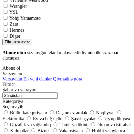
Vivienne Westwood
Wrangler
YSL
Yohji Yamamoto
Zara
Hermes
Digər
Filtr üzrə axtar
Abone olun
sizə uyğun elanlar əlavə edildiyində ilk siz xəbər
alacaqsız.
Abonə ol
Varsayılan
Varsayılan
En yeni elanlar
Qiymətinə görə
Filtrlər
Şəhər və ya rayon
Kateqoriya
Seçilməyib
Bütün kateqoriyalar
Daşınmaz əmlak
Nəqliyyat
Elektronika
Ev və bağ üçün
Şəxsi əşyalar
Uşaq dünyası
Gözəllik və sağlamlıq
Təmir və tikinti
İdman və istirahət
Xidmətlər
Biznes
Vakansiyalar
Hobbi və əyləncə