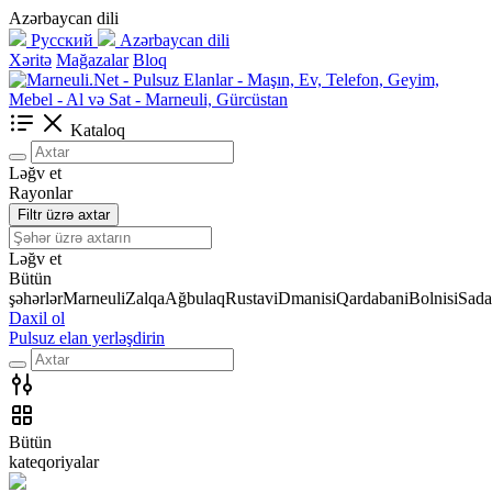
Azərbaycan dili
Русский
Azərbaycan dili
Xəritə
Mağazalar
Bloq
Kataloq
Ləğv et
Rayonlar
Filtr üzrə axtar
Ləğv et
Bütün
şəhərlər
Marneuli
Zalqa
Ağbulaq
Rustavi
Dmanisi
Qardabani
Bolnisi
Sada
Daxil ol
Pulsuz elan yerləşdirin
Bütün
kateqoriyalar