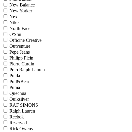
New Balance
New Yorker
Next
Nike
North Face
O'Stin
Officine Creative
Outventure
Pepe Jeans
Philipp Plein
Pierre Cardin
Polo Ralph Lauren
Prada
Pull&Bear
Puma
Quechua
Quiksilver
RAF SIMONS
Ralph Lauren
Reebok
Reserved
Rick Owens