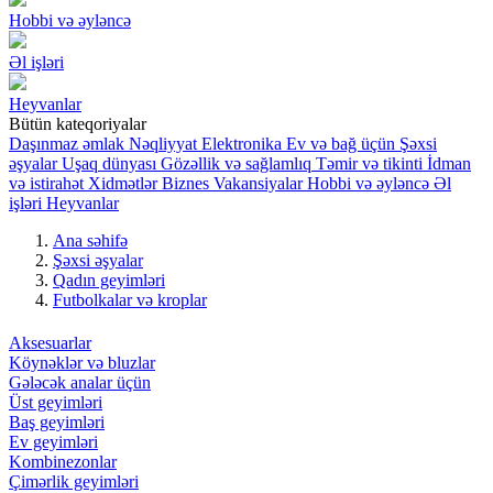
Hobbi və əyləncə
Əl işləri
Heyvanlar
Bütün kateqoriyalar
Daşınmaz əmlak
Nəqliyyat
Elektronika
Ev və bağ üçün
Şəxsi
əşyalar
Uşaq dünyası
Gözəllik və sağlamlıq
Təmir və tikinti
İdman
və istirahət
Xidmətlər
Biznes
Vakansiyalar
Hobbi və əyləncə
Əl
işləri
Heyvanlar
Ana səhifə
Şəxsi əşyalar
Qadın geyimləri
Futbolkalar və kroplar
Aksesuarlar
Köynəklər və bluzlar
Gələcək analar üçün
Üst geyimləri
Baş geyimləri
Ev geyimləri
Kombinezonlar
Çimərlik geyimləri