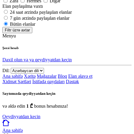
Zara
Hermes
Digər
Elan paylaşılma vaxtı
24 saat ərzində paylaşılan elanlar
7 gün ərzində paylaşılan elanlar
Bütün elanlar
Filtr üzrə axtar
Menyu
Şəxsi hesab
Daxil olun və ya qeydiyyatdan keçin
Dil:
Ana səhifə
Xəritə
Mağazalar
Bloq
Elan əlavə et
Xidmət Şərtləri
İstifadə qaydaları
Dəstək
Saytımızda qeydiyyatdan keçin
və əldə edin
1 ₾
bonus hesabınıza!
Qeydiyyatdan keçin
Ana səhifə