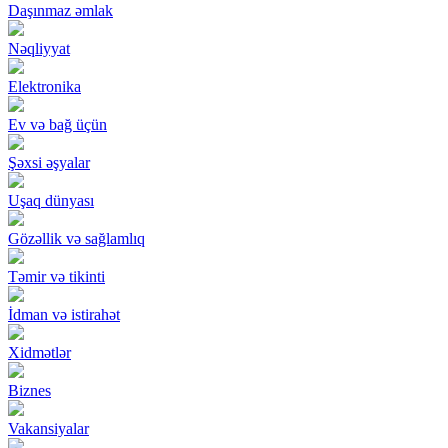
Daşınmaz əmlak
Nəqliyyat
Elektronika
Ev və bağ üçün
Şəxsi əşyalar
Uşaq dünyası
Gözəllik və sağlamlıq
Təmir və tikinti
İdman və istirahət
Xidmətlər
Biznes
Vakansiyalar