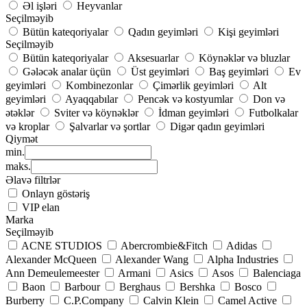
Əl işləri
Heyvanlar
Seçilməyib
Bütün kateqoriyalar
Qadın geyimləri
Kişi geyimləri
Seçilməyib
Bütün kateqoriyalar
Aksesuarlar
Köynəklər və bluzlar
Gələcək analar üçün
Üst geyimləri
Baş geyimləri
Ev
geyimləri
Kombinezonlar
Çimərlik geyimləri
Alt
geyimləri
Ayaqqabılar
Pencək və kostyumlar
Don və
ətəklər
Sviter və köynəklər
İdman geyimləri
Futbolkalar
və kroplar
Şalvarlar və şortlar
Digər qadın geyimləri
Qiymət
min.
maks.
Əlavə filtrlər
Onlayn göstəriş
VIP elan
Marka
Seçilməyib
ACNE STUDIOS
Abercrombie&Fitch
Adidas
Alexander McQueen
Alexander Wang
Alpha Industries
Ann Demeulemeester
Armani
Asics
Asos
Balenciaga
Baon
Barbour
Berghaus
Bershka
Bosco
Burberry
C.P.Company
Calvin Klein
Camel Active