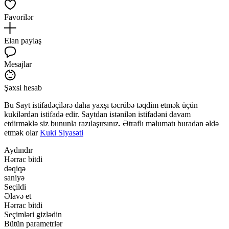
Favorilər
Elan paylaş
Mesajlar
Şəxsi hesab
Bu Sayt istifadəçilərə daha yaxşı təcrübə təqdim etmək üçün
kukilərdən istifadə edir. Saytdan istənilən istifadəni davam
etdirməklə siz bununla razılaşırsınız. Ətraflı məlumatı buradan əldə
etmək olar
Kuki Siyasəti
Aydındır
Hərrac bitdi
dəqiqə
saniyə
Seçildi
Əlavə et
Hərrac bitdi
Seçimləri gizlədin
Bütün parametrlər