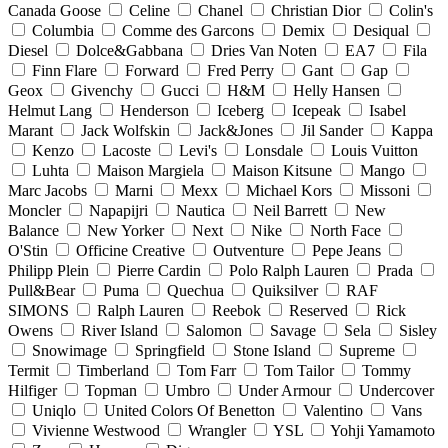
Canada Goose
Celine
Chanel
Christian Dior
Colin's
Columbia
Comme des Garcons
Demix
Desiqual
Diesel
Dolce&Gabbana
Dries Van Noten
EA7
Fila
Finn Flare
Forward
Fred Perry
Gant
Gap
Geox
Givenchy
Gucci
H&M
Helly Hansen
Helmut Lang
Henderson
Iceberg
Icepeak
Isabel
Marant
Jack Wolfskin
Jack&Jones
Jil Sander
Kappa
Kenzo
Lacoste
Levi's
Lonsdale
Louis Vuitton
Luhta
Maison Margiela
Maison Kitsune
Mango
Marc Jacobs
Marni
Mexx
Michael Kors
Missoni
Moncler
Napapijri
Nautica
Neil Barrett
New
Balance
New Yorker
Next
Nike
North Face
O'Stin
Officine Creative
Outventure
Pepe Jeans
Philipp Plein
Pierre Cardin
Polo Ralph Lauren
Prada
Pull&Bear
Puma
Quechua
Quiksilver
RAF
SIMONS
Ralph Lauren
Reebok
Reserved
Rick
Owens
River Island
Salomon
Savage
Sela
Sisley
Snowimage
Springfield
Stone Island
Supreme
Termit
Timberland
Tom Farr
Tom Tailor
Tommy
Hilfiger
Topman
Umbro
Under Armour
Undercover
Uniqlo
United Colors Of Benetton
Valentino
Vans
Vivienne Westwood
Wrangler
YSL
Yohji Yamamoto