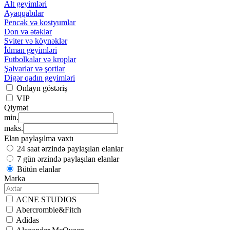
Alt geyimləri
Ayaqqabılar
Pencək və kostyumlar
Don və ətəklər
Sviter və köynəklər
İdman geyimləri
Futbolkalar və kroplar
Şalvarlar və şortlar
Digər qadın geyimləri
Onlayn göstəriş
VIP
Qiymət
min.
maks.
Elan paylaşılma vaxtı
24 saat ərzində paylaşılan elanlar
7 gün ərzində paylaşılan elanlar
Bütün elanlar
Marka
ACNE STUDIOS
Abercrombie&Fitch
Adidas