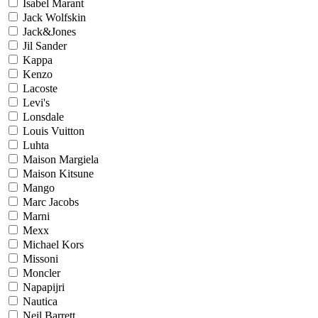
Isabel Marant
Jack Wolfskin
Jack&Jones
Jil Sander
Kappa
Kenzo
Lacoste
Levi's
Lonsdale
Louis Vuitton
Luhta
Maison Margiela
Maison Kitsune
Mango
Marc Jacobs
Marni
Mexx
Michael Kors
Missoni
Moncler
Napapijri
Nautica
Neil Barrett