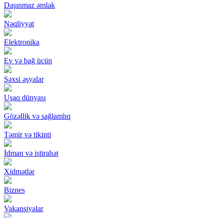
Daşınmaz əmlak
Nəqliyyat
Elektronika
Ev və bağ üçün
Şəxsi əşyalar
Uşaq dünyası
Gözəllik və sağlamlıq
Təmir və tikinti
İdman və istirahət
Xidmətlər
Biznes
Vakansiyalar