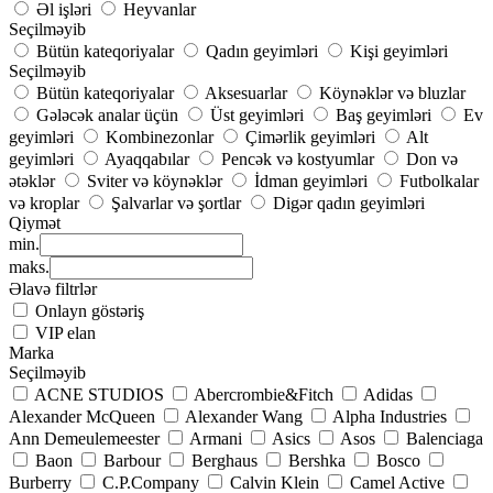
Əl işləri
Heyvanlar
Seçilməyib
Bütün kateqoriyalar
Qadın geyimləri
Kişi geyimləri
Seçilməyib
Bütün kateqoriyalar
Aksesuarlar
Köynəklər və bluzlar
Gələcək analar üçün
Üst geyimləri
Baş geyimləri
Ev
geyimləri
Kombinezonlar
Çimərlik geyimləri
Alt
geyimləri
Ayaqqabılar
Pencək və kostyumlar
Don və
ətəklər
Sviter və köynəklər
İdman geyimləri
Futbolkalar
və kroplar
Şalvarlar və şortlar
Digər qadın geyimləri
Qiymət
min.
maks.
Əlavə filtrlər
Onlayn göstəriş
VIP elan
Marka
Seçilməyib
ACNE STUDIOS
Abercrombie&Fitch
Adidas
Alexander McQueen
Alexander Wang
Alpha Industries
Ann Demeulemeester
Armani
Asics
Asos
Balenciaga
Baon
Barbour
Berghaus
Bershka
Bosco
Burberry
C.P.Company
Calvin Klein
Camel Active