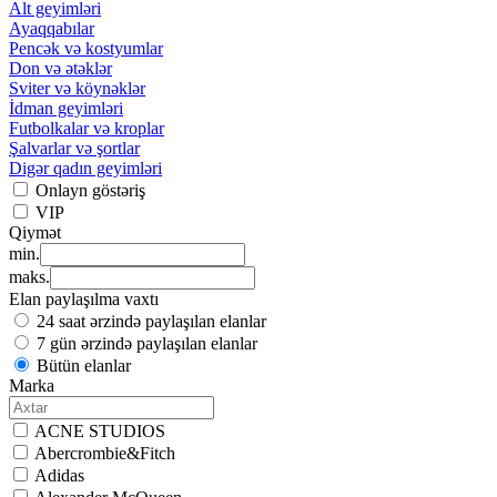
Alt geyimləri
Ayaqqabılar
Pencək və kostyumlar
Don və ətəklər
Sviter və köynəklər
İdman geyimləri
Futbolkalar və kroplar
Şalvarlar və şortlar
Digər qadın geyimləri
Onlayn göstəriş
VIP
Qiymət
min.
maks.
Elan paylaşılma vaxtı
24 saat ərzində paylaşılan elanlar
7 gün ərzində paylaşılan elanlar
Bütün elanlar
Marka
ACNE STUDIOS
Abercrombie&Fitch
Adidas