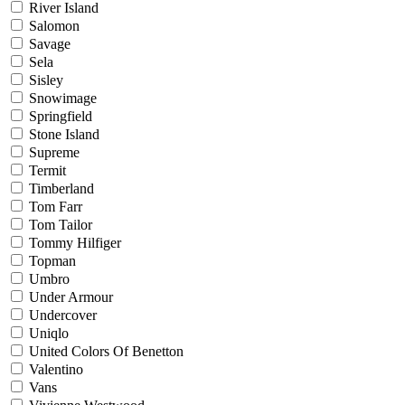
River Island
Salomon
Savage
Sela
Sisley
Snowimage
Springfield
Stone Island
Supreme
Termit
Timberland
Tom Farr
Tom Tailor
Tommy Hilfiger
Topman
Umbro
Under Armour
Undercover
Uniqlo
United Colors Of Benetton
Valentino
Vans