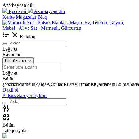
Azərbaycan dili
Русский
Azərbaycan dili
Xəritə
Mağazalar
Bloq
Kataloq
Ləğv et
Rayonlar
Filtr üzrə axtar
Ləğv et
Bütün
şəhərlər
Marneuli
Zalqa
Ağbulaq
Rustavi
Dmanisi
Qardabani
Bolnisi
Sada
Daxil ol
Pulsuz elan yerləşdirin
Bütün
kateqoriyalar