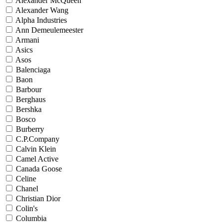
Alexander McQueen
Alexander Wang
Alpha Industries
Ann Demeulemeester
Armani
Asics
Asos
Balenciaga
Baon
Barbour
Berghaus
Bershka
Bosco
Burberry
C.P.Company
Calvin Klein
Camel Active
Canada Goose
Celine
Chanel
Christian Dior
Colin's
Columbia