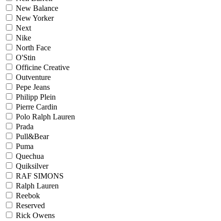
New Balance
New Yorker
Next
Nike
North Face
O'Stin
Officine Creative
Outventure
Pepe Jeans
Philipp Plein
Pierre Cardin
Polo Ralph Lauren
Prada
Pull&Bear
Puma
Quechua
Quiksilver
RAF SIMONS
Ralph Lauren
Reebok
Reserved
Rick Owens