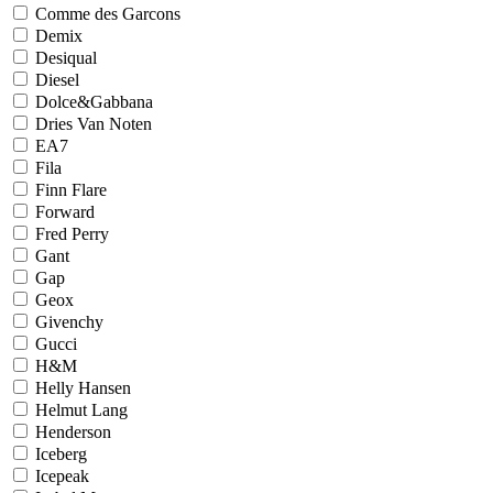
Comme des Garcons
Demix
Desiqual
Diesel
Dolce&Gabbana
Dries Van Noten
EA7
Fila
Finn Flare
Forward
Fred Perry
Gant
Gap
Geox
Givenchy
Gucci
H&M
Helly Hansen
Helmut Lang
Henderson
Iceberg
Icepeak