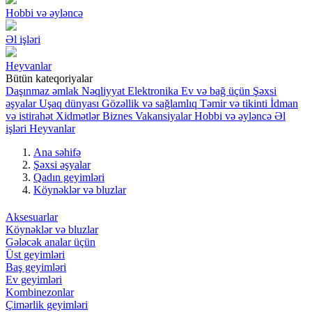
Hobbi və əyləncə
Əl işləri
Heyvanlar
Bütün kateqoriyalar
Daşınmaz əmlak
Nəqliyyat
Elektronika
Ev və bağ üçün
Şəxsi
əşyalar
Uşaq dünyası
Gözəllik və sağlamlıq
Təmir və tikinti
İdman
və istirahət
Xidmətlər
Biznes
Vakansiyalar
Hobbi və əyləncə
Əl
işləri
Heyvanlar
Ana səhifə
Şəxsi əşyalar
Qadın geyimləri
Köynəklər və bluzlar
Aksesuarlar
Köynəklər və bluzlar
Gələcək analar üçün
Üst geyimləri
Baş geyimləri
Ev geyimləri
Kombinezonlar
Çimərlik geyimləri