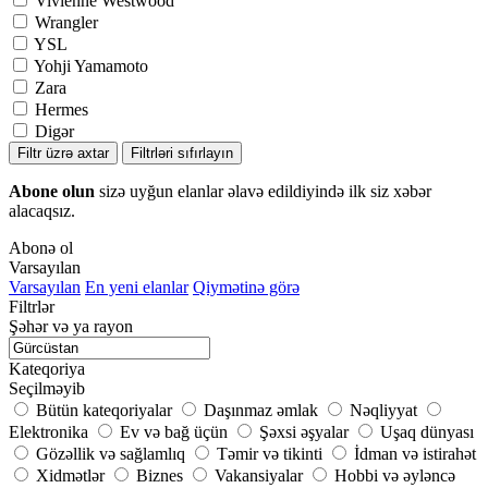
Vivienne Westwood
Wrangler
YSL
Yohji Yamamoto
Zara
Hermes
Digər
Filtr üzrə axtar
Filtrləri sıfırlayın
Abone olun
sizə uyğun elanlar əlavə edildiyində ilk siz xəbər
alacaqsız.
Abonə ol
Varsayılan
Varsayılan
En yeni elanlar
Qiymətinə görə
Filtrlər
Şəhər və ya rayon
Kateqoriya
Seçilməyib
Bütün kateqoriyalar
Daşınmaz əmlak
Nəqliyyat
Elektronika
Ev və bağ üçün
Şəxsi əşyalar
Uşaq dünyası
Gözəllik və sağlamlıq
Təmir və tikinti
İdman və istirahət
Xidmətlər
Biznes
Vakansiyalar
Hobbi və əyləncə