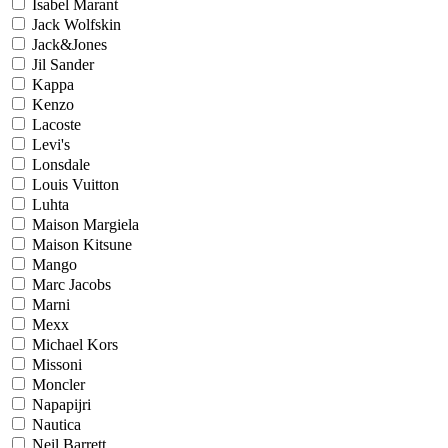
Isabel Marant
Jack Wolfskin
Jack&Jones
Jil Sander
Kappa
Kenzo
Lacoste
Levi's
Lonsdale
Louis Vuitton
Luhta
Maison Margiela
Maison Kitsune
Mango
Marc Jacobs
Marni
Mexx
Michael Kors
Missoni
Moncler
Napapijri
Nautica
Neil Barrett