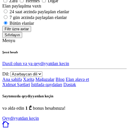
Zara
Hermes
Digər
Elan paylaşılma vaxtı
24 saat ərzində paylaşılan elanlar
7 gün ərzində paylaşılan elanlar
Bütün elanlar
Filtr üzrə axtar
Sıfırlayın
Menyu
Şəxsi hesab
Daxil olun və ya qeydiyyatdan keçin
Dil:
Ana səhifə
Xəritə
Mağazalar
Bloq
Elan əlavə et
Xidmət Şərtləri
İstifadə qaydaları
Dəstək
Saytımızda qeydiyyatdan keçin
və əldə edin
1 ₾
bonus hesabınıza!
Qeydiyyatdan keçin