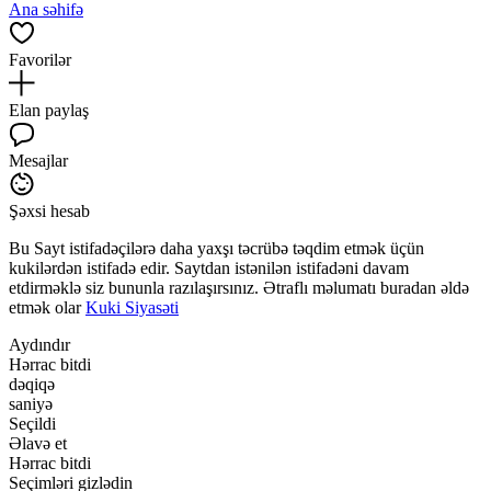
Ana səhifə
Favorilər
Elan paylaş
Mesajlar
Şəxsi hesab
Bu Sayt istifadəçilərə daha yaxşı təcrübə təqdim etmək üçün
kukilərdən istifadə edir. Saytdan istənilən istifadəni davam
etdirməklə siz bununla razılaşırsınız. Ətraflı məlumatı buradan əldə
etmək olar
Kuki Siyasəti
Aydındır
Hərrac bitdi
dəqiqə
saniyə
Seçildi
Əlavə et
Hərrac bitdi
Seçimləri gizlədin