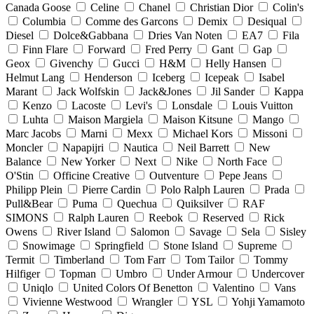
Canada Goose
Celine
Chanel
Christian Dior
Colin's
Columbia
Comme des Garcons
Demix
Desiqual
Diesel
Dolce&Gabbana
Dries Van Noten
EA7
Fila
Finn Flare
Forward
Fred Perry
Gant
Gap
Geox
Givenchy
Gucci
H&M
Helly Hansen
Helmut Lang
Henderson
Iceberg
Icepeak
Isabel
Marant
Jack Wolfskin
Jack&Jones
Jil Sander
Kappa
Kenzo
Lacoste
Levi's
Lonsdale
Louis Vuitton
Luhta
Maison Margiela
Maison Kitsune
Mango
Marc Jacobs
Marni
Mexx
Michael Kors
Missoni
Moncler
Napapijri
Nautica
Neil Barrett
New
Balance
New Yorker
Next
Nike
North Face
O'Stin
Officine Creative
Outventure
Pepe Jeans
Philipp Plein
Pierre Cardin
Polo Ralph Lauren
Prada
Pull&Bear
Puma
Quechua
Quiksilver
RAF
SIMONS
Ralph Lauren
Reebok
Reserved
Rick
Owens
River Island
Salomon
Savage
Sela
Sisley
Snowimage
Springfield
Stone Island
Supreme
Termit
Timberland
Tom Farr
Tom Tailor
Tommy
Hilfiger
Topman
Umbro
Under Armour
Undercover
Uniqlo
United Colors Of Benetton
Valentino
Vans
Vivienne Westwood
Wrangler
YSL
Yohji Yamamoto