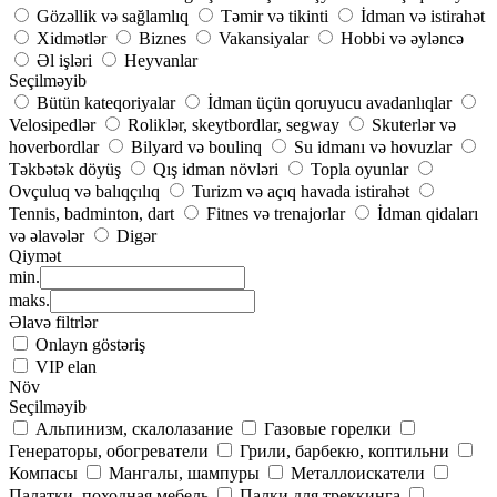
Gözəllik və sağlamlıq
Təmir və tikinti
İdman və istirahət
Xidmətlər
Biznes
Vakansiyalar
Hobbi və əyləncə
Əl işləri
Heyvanlar
Seçilməyib
Bütün kateqoriyalar
İdman üçün qoruyucu avadanlıqlar
Velosipedlər
Roliklər, skeytbordlar, segway
Skuterlər və
hoverbordlar
Bilyard və boulinq
Su idmanı və hovuzlar
Təkbətək döyüş
Qış idman növləri
Topla oyunlar
Ovçuluq və balıqçılıq
Turizm və açıq havada istirahət
Tennis, badminton, dart
Fitnes və trenajorlar
İdman qidaları
və əlavələr
Digər
Qiymət
min.
maks.
Əlavə filtrlər
Onlayn göstəriş
VIP elan
Növ
Seçilməyib
Альпинизм, скалолазание
Газовые горелки
Генераторы, обогреватели
Грили, барбекю, коптильни
Компасы
Мангалы, шампуры
Металлоискатели
Палатки, походная мебель
Палки для треккинга