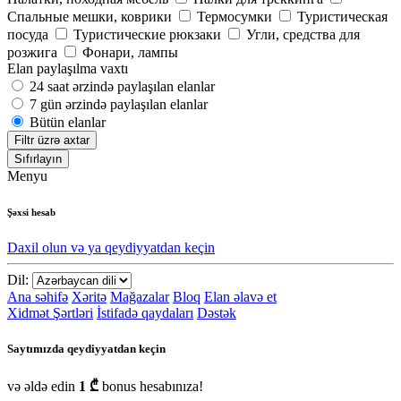
Спальные мешки, коврики
Термосумки
Туристическая
посуда
Туристические рюкзаки
Угли, средства для
розжига
Фонари, лампы
Elan paylaşılma vaxtı
24 saat ərzində paylaşılan elanlar
7 gün ərzində paylaşılan elanlar
Bütün elanlar
Filtr üzrə axtar
Sıfırlayın
Menyu
Şəxsi hesab
Daxil olun və ya qeydiyyatdan keçin
Dil:
Ana səhifə
Xəritə
Mağazalar
Bloq
Elan əlavə et
Xidmət Şərtləri
İstifadə qaydaları
Dəstək
Saytımızda qeydiyyatdan keçin
və əldə edin
1 ₾
bonus hesabınıza!