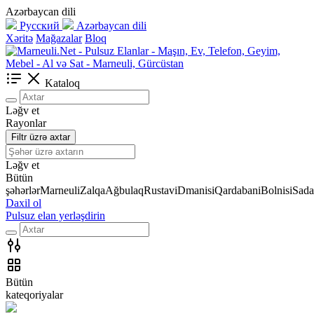
Azərbaycan dili
Русский
Azərbaycan dili
Xəritə
Mağazalar
Bloq
Kataloq
Ləğv et
Rayonlar
Filtr üzrə axtar
Ləğv et
Bütün
şəhərlər
Marneuli
Zalqa
Ağbulaq
Rustavi
Dmanisi
Qardabani
Bolnisi
Sada
Daxil ol
Pulsuz elan yerləşdirin
Bütün
kateqoriyalar