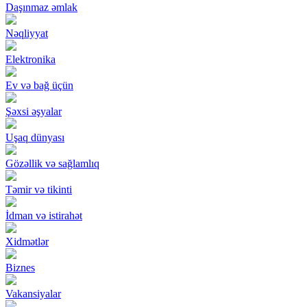
Daşınmaz əmlak
Nəqliyyat
Elektronika
Ev və bağ üçün
Şəxsi əşyalar
Uşaq dünyası
Gözəllik və sağlamlıq
Təmir və tikinti
İdman və istirahət
Xidmətlər
Biznes
Vakansiyalar