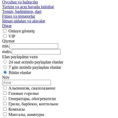
Ovçuluq və balıqçılıq
Turizm və açıq havada istirahət
Tennis, badminton, dart
Fitnes və trenajorlar
İdman qidaları və əlavələr
Digər
Onlayn göstəriş
VIP
Qiymət
min.
maks.
Elan paylaşılma vaxtı
24 saat ərzində paylaşılan elanlar
7 gün ərzində paylaşılan elanlar
Bütün elanlar
Növ
Альпинизм, скалолазание
Газовые горелки
Генераторы, обогреватели
Грили, барбекю, коптильни
Компасы
Мангалы, шампуры