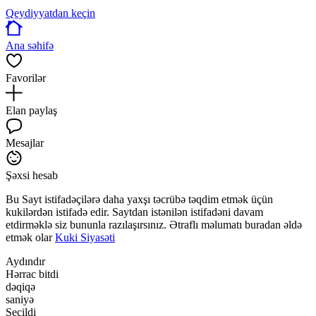
Qeydiyyatdan keçin
Ana səhifə
Favorilər
Elan paylaş
Mesajlar
Şəxsi hesab
Bu Sayt istifadəçilərə daha yaxşı təcrübə təqdim etmək üçün
kukilərdən istifadə edir. Saytdan istənilən istifadəni davam
etdirməklə siz bununla razılaşırsınız. Ətraflı məlumatı buradan əldə
etmək olar
Kuki Siyasəti
Aydındır
Hərrac bitdi
dəqiqə
saniyə
Seçildi