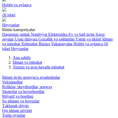
Hobbi və əyləncə
Əl işləri
Heyvanlar
Bütün kateqoriyalar
Daşınmaz əmlak
Nəqliyyat
Elektronika
Ev və bağ üçün
Şəxsi
əşyalar
Uşaq dünyası
Gözəllik və sağlamlıq
Təmir və tikinti
İdman
və istirahət
Xidmətlər
Biznes
Vakansiyalar
Hobbi və əyləncə
Əl
işləri
Heyvanlar
Ana səhifə
İdman və istirahət
Turizm və açıq havada istirahət
İdman üçün qoruyucu avadanlıqlar
Velosipedlər
Roliklər, skeytbordlar, segway
Skuterlər və hoverbordlar
Bilyard və boulinq
Su idmanı və hovuzlar
Təkbətək döyüş
Qış idman növləri
Topla oyunlar