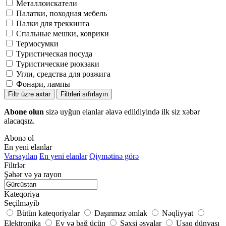
Металлоискатели
Палатки, походная мебель
Палки для треккинга
Спальные мешки, коврики
Термосумки
Туристическая посуда
Туристические рюкзаки
Угли, средства для розжига
Фонари, лампы
Filtr üzrə axtar
Filtrləri sıfırlayın
Abone olun
sizə uyğun elanlar əlavə edildiyində ilk siz xəbər
alacaqsız.
Abonə ol
En yeni elanlar
Varsayılan
En yeni elanlar
Qiymətinə görə
Filtrlər
Şəhər və ya rayon
Kateqoriya
Seçilməyib
Bütün kateqoriyalar
Daşınmaz əmlak
Nəqliyyat
Elektronika
Ev və bağ üçün
Şəxsi əşyalar
Uşaq dünyası