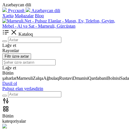
Azərbaycan dili
Русский
Azərbaycan dili
Xəritə
Mağazalar
Bloq
Kataloq
Ləğv et
Rayonlar
Filtr üzrə axtar
Ləğv et
Bütün
şəhərlər
Marneuli
Zalqa
Ağbulaq
Rustavi
Dmanisi
Qardabani
Bolnisi
Sada
Daxil ol
Pulsuz elan yerləşdirin
Bütün
kateqoriyalar