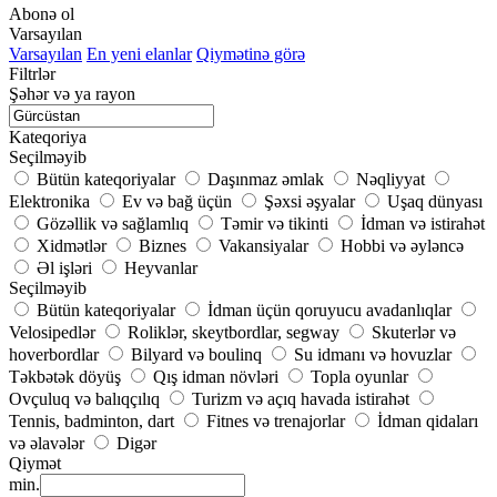
Abonə ol
Varsayılan
Varsayılan
En yeni elanlar
Qiymətinə görə
Filtrlər
Şəhər və ya rayon
Kateqoriya
Seçilməyib
Bütün kateqoriyalar
Daşınmaz əmlak
Nəqliyyat
Elektronika
Ev və bağ üçün
Şəxsi əşyalar
Uşaq dünyası
Gözəllik və sağlamlıq
Təmir və tikinti
İdman və istirahət
Xidmətlər
Biznes
Vakansiyalar
Hobbi və əyləncə
Əl işləri
Heyvanlar
Seçilməyib
Bütün kateqoriyalar
İdman üçün qoruyucu avadanlıqlar
Velosipedlər
Roliklər, skeytbordlar, segway
Skuterlər və
hoverbordlar
Bilyard və boulinq
Su idmanı və hovuzlar
Təkbətək döyüş
Qış idman növləri
Topla oyunlar
Ovçuluq və balıqçılıq
Turizm və açıq havada istirahət
Tennis, badminton, dart
Fitnes və trenajorlar
İdman qidaları
və əlavələr
Digər
Qiymət
min.