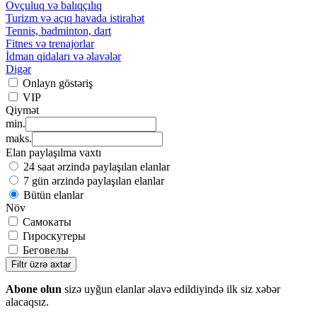
Ovçuluq və balıqçılıq
Turizm və açıq havada istirahət
Tennis, badminton, dart
Fitnes və trenajorlar
İdman qidaları və əlavələr
Digər
Onlayn göstəriş
VIP
Qiymət
min.
maks.
Elan paylaşılma vaxtı
24 saat ərzində paylaşılan elanlar
7 gün ərzində paylaşılan elanlar
Bütün elanlar
Növ
Самокаты
Гироскутеры
Беговелы
Filtr üzrə axtar
Abone olun
sizə uyğun elanlar əlavə edildiyində ilk siz xəbər
alacaqsız.