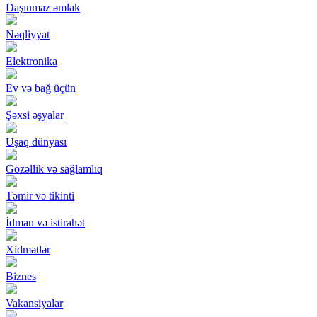
Daşınmaz əmlak
Nəqliyyat
Elektronika
Ev və bağ üçün
Şəxsi əşyalar
Uşaq dünyası
Gözəllik və sağlamlıq
Təmir və tikinti
İdman və istirahət
Xidmətlər
Biznes
Vakansiyalar