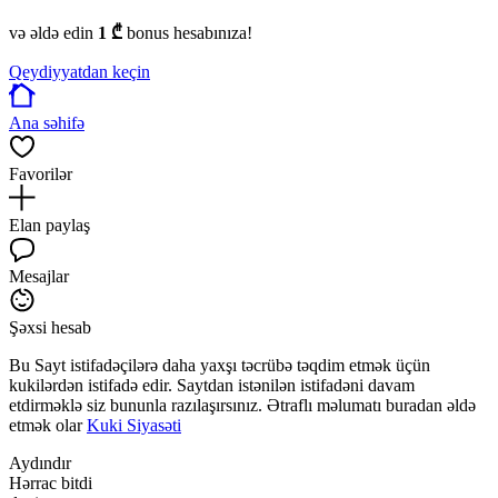
və əldə edin
1 ₾
bonus hesabınıza!
Qeydiyyatdan keçin
Ana səhifə
Favorilər
Elan paylaş
Mesajlar
Şəxsi hesab
Bu Sayt istifadəçilərə daha yaxşı təcrübə təqdim etmək üçün
kukilərdən istifadə edir. Saytdan istənilən istifadəni davam
etdirməklə siz bununla razılaşırsınız. Ətraflı məlumatı buradan əldə
etmək olar
Kuki Siyasəti
Aydındır
Hərrac bitdi