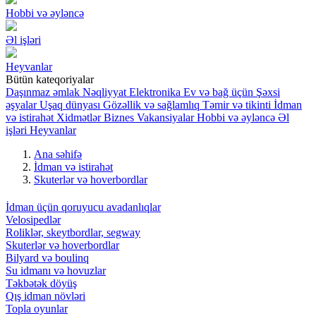
Hobbi və əyləncə
Əl işləri
Heyvanlar
Bütün kateqoriyalar
Daşınmaz əmlak
Nəqliyyat
Elektronika
Ev və bağ üçün
Şəxsi
əşyalar
Uşaq dünyası
Gözəllik və sağlamlıq
Təmir və tikinti
İdman
və istirahət
Xidmətlər
Biznes
Vakansiyalar
Hobbi və əyləncə
Əl
işləri
Heyvanlar
Ana səhifə
İdman və istirahət
Skuterlər və hoverbordlar
İdman üçün qoruyucu avadanlıqlar
Velosipedlər
Roliklər, skeytbordlar, segway
Skuterlər və hoverbordlar
Bilyard və boulinq
Su idmanı və hovuzlar
Təkbətək döyüş
Qış idman növləri
Topla oyunlar