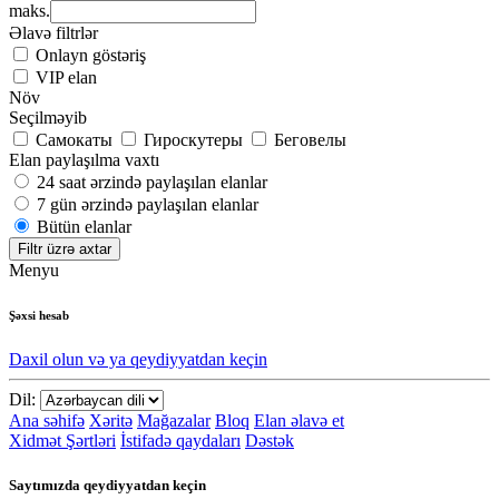
maks.
Əlavə filtrlər
Onlayn göstəriş
VIP elan
Növ
Seçilməyib
Самокаты
Гироскутеры
Беговелы
Elan paylaşılma vaxtı
24 saat ərzində paylaşılan elanlar
7 gün ərzində paylaşılan elanlar
Bütün elanlar
Filtr üzrə axtar
Menyu
Şəxsi hesab
Daxil olun və ya qeydiyyatdan keçin
Dil:
Ana səhifə
Xəritə
Mağazalar
Bloq
Elan əlavə et
Xidmət Şərtləri
İstifadə qaydaları
Dəstək
Saytımızda qeydiyyatdan keçin