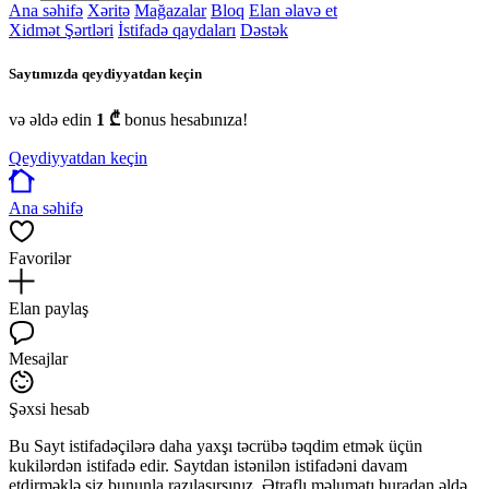
Ana səhifə
Xəritə
Mağazalar
Bloq
Elan əlavə et
Xidmət Şərtləri
İstifadə qaydaları
Dəstək
Saytımızda qeydiyyatdan keçin
və əldə edin
1 ₾
bonus hesabınıza!
Qeydiyyatdan keçin
Ana səhifə
Favorilər
Elan paylaş
Mesajlar
Şəxsi hesab
Bu Sayt istifadəçilərə daha yaxşı təcrübə təqdim etmək üçün
kukilərdən istifadə edir. Saytdan istənilən istifadəni davam
etdirməklə siz bununla razılaşırsınız. Ətraflı məlumatı buradan əldə