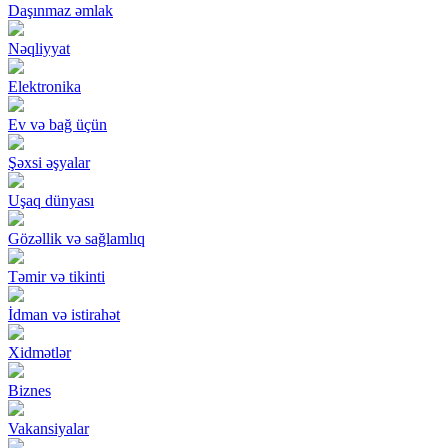
Daşınmaz əmlak
Nəqliyyat
Elektronika
Ev və bağ üçün
Şəxsi əşyalar
Uşaq dünyası
Gözəllik və sağlamlıq
Təmir və tikinti
İdman və istirahət
Xidmətlər
Biznes
Vakansiyalar