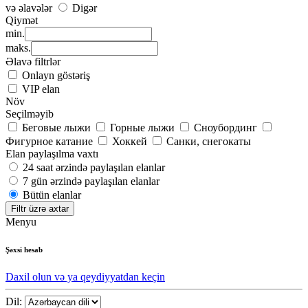
və əlavələr
Digər
Qiymət
min.
maks.
Əlavə filtrlər
Onlayn göstəriş
VIP elan
Növ
Seçilməyib
Беговые лыжи
Горные лыжи
Сноубординг
Фигурное катание
Хоккей
Санки, снегокаты
Elan paylaşılma vaxtı
24 saat ərzində paylaşılan elanlar
7 gün ərzində paylaşılan elanlar
Bütün elanlar
Filtr üzrə axtar
Menyu
Şəxsi hesab
Daxil olun və ya qeydiyyatdan keçin
Dil: