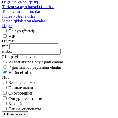
Ovçuluq və balıqçılıq
Turizm və açıq havada istirahət
Tennis, badminton, dart
Fitnes və trenajorlar
İdman qidaları və əlavələr
Digər
Onlayn göstəriş
VIP
Qiymət
min.
maks.
Elan paylaşılma vaxtı
24 saat ərzində paylaşılan elanlar
7 gün ərzində paylaşılan elanlar
Bütün elanlar
Növ
Беговые лыжи
Горные лыжи
Сноубординг
Фигурное катание
Хоккей
Санки, снегокаты
Filtr üzrə axtar