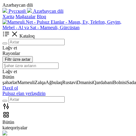
Azərbaycan dili
Русский
Azərbaycan dili
Xəritə
Mağazalar
Bloq
Kataloq
Ləğv et
Rayonlar
Filtr üzrə axtar
Ləğv et
Bütün
şəhərlər
Marneuli
Zalqa
Ağbulaq
Rustavi
Dmanisi
Qardabani
Bolnisi
Sada
Daxil ol
Pulsuz elan yerləşdirin
Bütün
kateqoriyalar