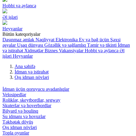
Hobbi və əyləncə
Əl işləri
Heyvanlar
Bütün kateqoriyalar
Daşınmaz əmlak
Nəqliyyat
Elektronika
Ev və bağ üçün
Şəxsi
əşyalar
Uşaq dünyası
Gözəllik və sağlamlıq
Təmir və tikinti
İdman
və istirahət
Xidmətlər
Biznes
Vakansiyalar
Hobbi və əyləncə
Əl
işləri
Heyvanlar
Ana səhifə
İdman və istirahət
Qış idman növləri
İdman üçün qoruyucu avadanlıqlar
Velosipedlər
Roliklər, skeytbordlar, segway
Skuterlər və hoverbordlar
Bilyard və boulinq
Su idmanı və hovuzlar
Təkbətək döyüş
Qış idman növləri
Topla oyunlar