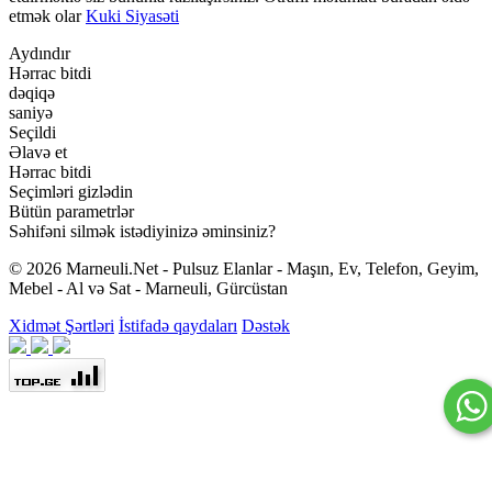
etmək olar
Kuki Siyasəti
Aydındır
Hərrac bitdi
dəqiqə
saniyə
Seçildi
Əlavə et
Hərrac bitdi
Seçimləri gizlədin
Bütün parametrlər
Səhifəni silmək istədiyinizə əminsiniz?
© 2026 Marneuli.Net - Pulsuz Elanlar - Maşın, Ev, Telefon, Geyim,
Mebel - Al və Sat - Marneuli, Gürcüstan
Xidmət Şərtləri
İstifadə qaydaları
Dəstək