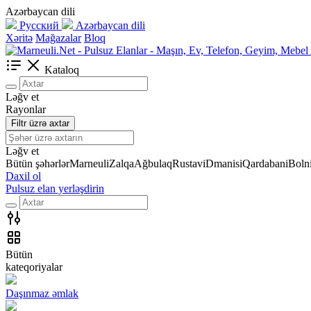
Azərbaycan dili
Русский
Azərbaycan dili
Xəritə
Mağazalar
Bloq
Kataloq
Ləğv et
Rayonlar
Filtr üzrə axtar
Ləğv et
Bütün şəhərlər
Marneuli
Zalqa
Ağbulaq
Rustavi
Dmanisi
Qardabani
Bolni
Daxil ol
Pulsuz elan yerləşdirin
Bütün
kateqoriyalar
Daşınmaz əmlak