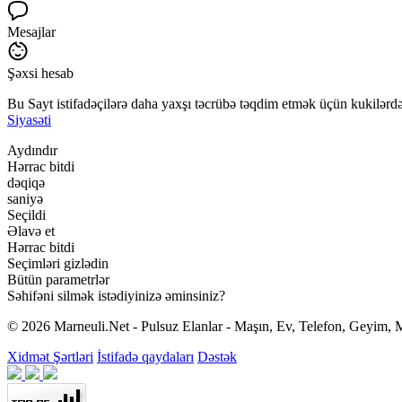
Mesajlar
Şəxsi hesab
Bu Sayt istifadəçilərə daha yaxşı təcrübə təqdim etmək üçün kukilərdən
Siyasəti
Aydındır
Hərrac bitdi
dəqiqə
saniyə
Seçildi
Əlavə et
Hərrac bitdi
Seçimləri gizlədin
Bütün parametrlər
Səhifəni silmək istədiyinizə əminsiniz?
© 2026 Marneuli.Net - Pulsuz Elanlar - Maşın, Ev, Telefon, Geyim, M
Xidmət Şərtləri
İstifadə qaydaları
Dəstək