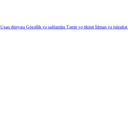
Uşaq dünyası
Gözəllik və sağlamlıq
Təmir və tikinti
İdman və istirahət