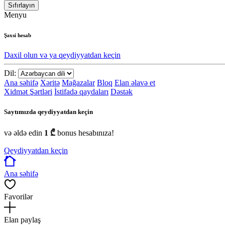
Sıfırlayın
Menyu
Şəxsi hesab
Daxil olun və ya qeydiyyatdan keçin
Dil:
Ana səhifə
Xəritə
Mağazalar
Bloq
Elan əlavə et
Xidmət Şərtləri
İstifadə qaydaları
Dəstək
Saytımızda qeydiyyatdan keçin
və əldə edin
1 ₾
bonus hesabınıza!
Qeydiyyatdan keçin
Ana səhifə
Favorilər
Elan paylaş