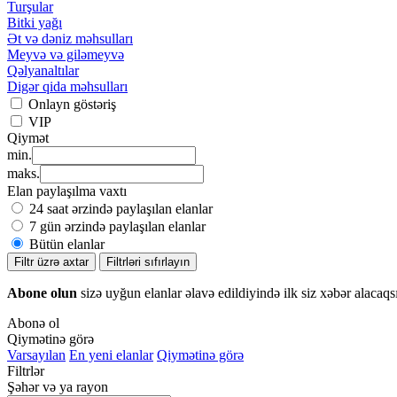
Turşular
Bitki yağı
Ət və dəniz məhsulları
Meyvə və giləmeyvə
Qəlyanaltılar
Digər qida məhsulları
Onlayn göstəriş
VIP
Qiymət
min.
maks.
Elan paylaşılma vaxtı
24 saat ərzində paylaşılan elanlar
7 gün ərzində paylaşılan elanlar
Bütün elanlar
Filtr üzrə axtar
Filtrləri sıfırlayın
Abone olun
sizə uyğun elanlar əlavə edildiyində ilk siz xəbər alacaqs
Abonə ol
Qiymətinə görə
Varsayılan
En yeni elanlar
Qiymətinə görə
Filtrlər
Şəhər və ya rayon