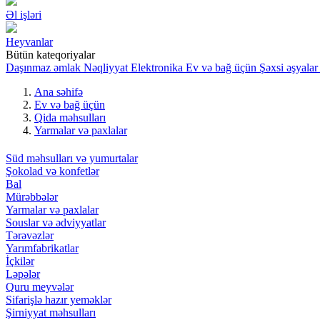
Əl işləri
Heyvanlar
Bütün kateqoriyalar
Daşınmaz əmlak
Nəqliyyat
Elektronika
Ev və bağ üçün
Şəxsi əşyalar
Ana səhifə
Ev və bağ üçün
Qida məhsulları
Yarmalar və paxlalar
Süd məhsulları və yumurtalar
Şokolad və konfetlər
Bal
Mürəbbələr
Yarmalar və paxlalar
Souslar və ədviyyatlar
Tərəvəzlər
Yarımfabrikatlar
İçkilər
Ləpələr
Quru meyvələr
Sifarişlə hazır yeməklər
Şirniyyat məhsulları