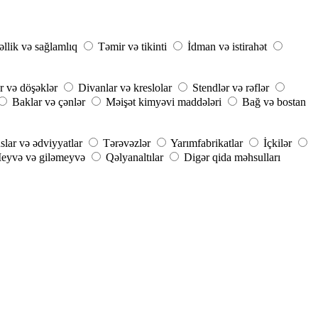
llik və sağlamlıq
Təmir və tikinti
İdman və istirahət
r və döşəklər
Divanlar və kreslolar
Stendlər və rəflər
Baklar və çənlər
Məişət kimyəvi maddələri
Bağ və bostan
slar və ədviyyatlar
Tərəvəzlər
Yarımfabrikatlar
İçkilər
eyvə və giləmeyvə
Qəlyanaltılar
Digər qida məhsulları