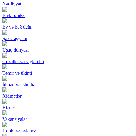
Nəqliyyat
Elektronika
Ev və bağ üçün
Şəxsi əşyalar
Uşaq dünyası
Gözəllik və sağlamlıq
Təmir və tikinti
İdman və istirahət
Xidmətlər
Biznes
Vakansiyalar
Hobbi və əyləncə