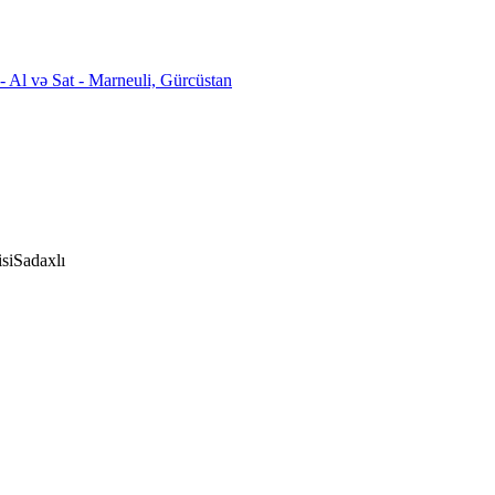
si
Sadaxlı