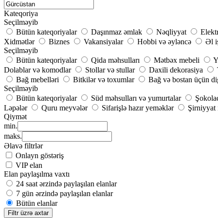
Kateqoriya
Seçilməyib
Bütün kateqoriyalar
Daşınmaz əmlak
Nəqliyyat
Elekt
Xidmətlər
Biznes
Vakansiyalar
Hobbi və əyləncə
Əl i
Seçilməyib
Bütün kateqoriyalar
Qida məhsulları
Mətbəx mebeli
Y
Dolablar və komodlar
Stollar və stullar
Daxili dekorasiya
Bağ mebelləri
Bitkilər və toxumlar
Bağ və bostan üçün di
Seçilməyib
Bütün kateqoriyalar
Süd məhsulları və yumurtalar
Şokolad
Ləpələr
Quru meyvələr
Sifarişlə hazır yeməklər
Şirniyyat
Qiymət
min.
maks.
Əlavə filtrlər
Onlayn göstəriş
VIP elan
Elan paylaşılma vaxtı
24 saat ərzində paylaşılan elanlar
7 gün ərzində paylaşılan elanlar
Bütün elanlar
Filtr üzrə axtar