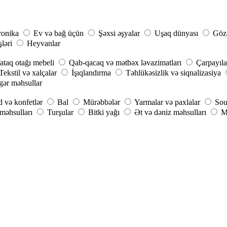
ronika
Ev və bağ üçün
Şəxsi əşyalar
Uşaq dünyası
Gözə
şləri
Heyvanlar
ataq otağı mebeli
Qab-qacaq və mətbəx ləvazimatları
Çarpayıla
Tekstil və xalçalar
İşıqlandırma
Təhlükəsizlik və siqnalizasiya
gər məhsullar
 və konfetlər
Bal
Mürəbbələr
Yarmalar və paxlalar
Sou
 məhsulları
Turşular
Bitki yağı
Ət və dəniz məhsulları
M