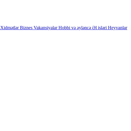
Xidmətlər
Biznes
Vakansiyalar
Hobbi və əyləncə
Əl işləri
Heyvanlar