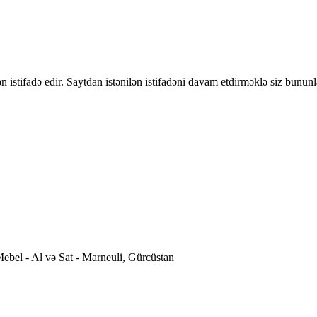
 istifadə edir. Saytdan istənilən istifadəni davam etdirməklə siz bununl
ebel - Al və Sat - Marneuli, Gürcüstan