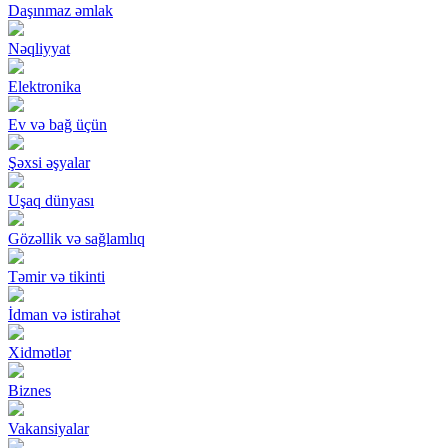
Daşınmaz əmlak
Nəqliyyat
Elektronika
Ev və bağ üçün
Şəxsi əşyalar
Uşaq dünyası
Gözəllik və sağlamlıq
Təmir və tikinti
İdman və istirahət
Xidmətlər
Biznes
Vakansiyalar