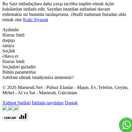
Bu Sayt istifadəçilərə daha yaxşı təcrübə təqdim etmək üçün
kukilərdən istifadə edir. Saytdan istənilən istifadəni davam
etdirməklə siz bununla razılaşırsınız. Ətraflı məlumatı buradan əldə
etmək olar
Kuki Siyasəti
Aydındır
Hərrac bitdi
dəqiqə
saniyə
Seçildi
Əlavə et
Hərrac bitdi
Seçimləri gizlədin
Bütün parametrlər
Səhifəni silmək istədiyinizə əminsiniz?
© 2026 Marneuli.Net - Pulsuz Elanlar - Maşın, Ev, Telefon, Geyim,
Mebel - Al və Sat - Marneuli, Gürcüstan
Xidmət Şərtləri
İstifadə qaydaları
Dəstək