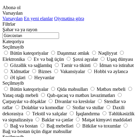
Abonə ol
Varsayılan
Varsayılan
En yeni elanlar
Qiymətinə görə
Filtrlər
Şəhər və ya rayon
Kateqoriya
Seçilməyib
Bütün kateqoriyalar
Daşınmaz əmlak
Nəqliyyat
Elektronika
Ev və bağ üçün
Şəxsi əşyalar
Uşaq dünyası
Gözəllik və sağlamlıq
Təmir və tikinti
İdman və istirahət
Xidmətlər
Biznes
Vakansiyalar
Hobbi və əyləncə
Əl işləri
Heyvanlar
Seçilməyib
Bütün kateqoriyalar
Qida məhsulları
Mətbəx mebeli
Yataq otağı mebeli
Qab-qacaq və mətbəx ləvazimatları
Çarpayılar və döşəklər
Divanlar və kreslolar
Stendlər və
rəflər
Dolablar və komodlar
Stollar və stullar
Daxili
dekorasiya
Tekstil və xalçalar
İşıqlandırma
Təhlükəsizlik
və siqnalizasiya
Baklar və çənlər
Məişət kimyəvi maddələri
Bağ və bostan
Bağ mebelləri
Bitkilər və toxumlar
Bağ və bostan üçün digər məhsullar
Seçilməyib