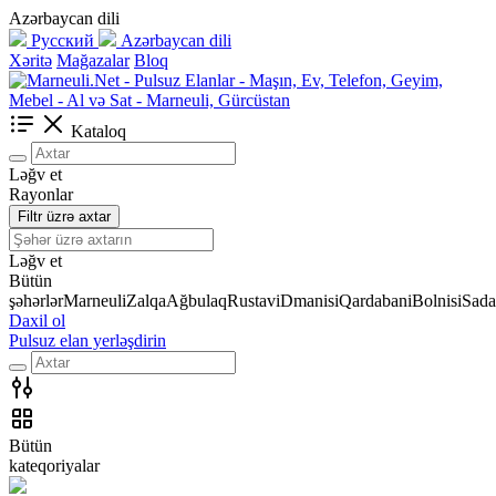
Azərbaycan dili
Русский
Azərbaycan dili
Xəritə
Mağazalar
Bloq
Kataloq
Ləğv et
Rayonlar
Filtr üzrə axtar
Ləğv et
Bütün
şəhərlər
Marneuli
Zalqa
Ağbulaq
Rustavi
Dmanisi
Qardabani
Bolnisi
Sada
Daxil ol
Pulsuz elan yerləşdirin
Bütün
kateqoriyalar