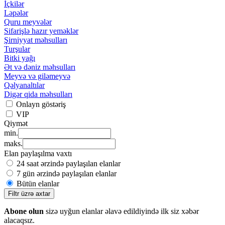
İçkilər
Ləpələr
Quru meyvələr
Sifarişlə hazır yeməklər
Şirniyyat məhsulları
Turşular
Bitki yağı
Ət və dəniz məhsulları
Meyvə və giləmeyvə
Qəlyanaltılar
Digər qida məhsulları
Onlayn göstəriş
VIP
Qiymət
min.
maks.
Elan paylaşılma vaxtı
24 saat ərzində paylaşılan elanlar
7 gün ərzində paylaşılan elanlar
Bütün elanlar
Filtr üzrə axtar
Abone olun
sizə uyğun elanlar əlavə edildiyində ilk siz xəbər
alacaqsız.