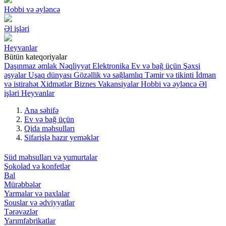
Hobbi və əyləncə
Əl işləri
Heyvanlar
Bütün kateqoriyalar
Daşınmaz əmlak
Nəqliyyat
Elektronika
Ev və bağ üçün
Şəxsi
əşyalar
Uşaq dünyası
Gözəllik və sağlamlıq
Təmir və tikinti
İdman
və istirahət
Xidmətlər
Biznes
Vakansiyalar
Hobbi və əyləncə
Əl
işləri
Heyvanlar
Ana səhifə
Ev və bağ üçün
Qida məhsulları
Sifarişlə hazır yeməklər
Süd məhsulları və yumurtalar
Şokolad və konfetlər
Bal
Mürəbbələr
Yarmalar və paxlalar
Souslar və ədviyyatlar
Tərəvəzlər
Yarımfabrikatlar