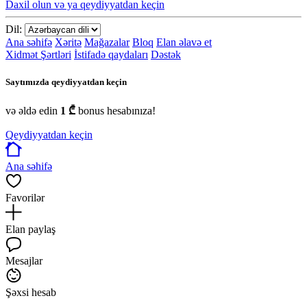
Daxil olun və ya qeydiyyatdan keçin
Dil:
Ana səhifə
Xəritə
Mağazalar
Bloq
Elan əlavə et
Xidmət Şərtləri
İstifadə qaydaları
Dəstək
Saytımızda qeydiyyatdan keçin
və əldə edin
1 ₾
bonus hesabınıza!
Qeydiyyatdan keçin
Ana səhifə
Favorilər
Elan paylaş
Mesajlar
Şəxsi hesab