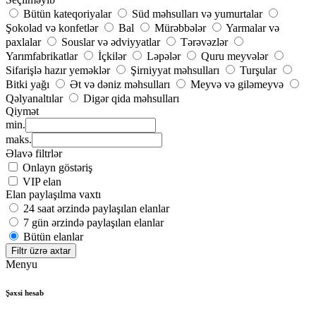
Bütün kateqoriyalar
Süd məhsulları və yumurtalar
Şokolad və konfetlər
Bal
Mürəbbələr
Yarmalar və
paxlalar
Souslar və ədviyyatlar
Tərəvəzlər
Yarımfabrikatlar
İçkilər
Ləpələr
Quru meyvələr
Sifarişlə hazır yeməklər
Şirniyyat məhsulları
Turşular
Bitki yağı
Ət və dəniz məhsulları
Meyvə və giləmeyvə
Qəlyanaltılar
Digər qida məhsulları
Qiymət
min.
maks.
Əlavə filtrlər
Onlayn göstəriş
VIP elan
Elan paylaşılma vaxtı
24 saat ərzində paylaşılan elanlar
7 gün ərzində paylaşılan elanlar
Bütün elanlar
Filtr üzrə axtar
Menyu
Şəxsi hesab