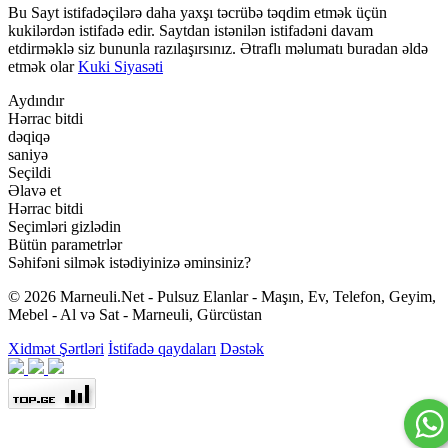
Bu Sayt istifadəçilərə daha yaxşı təcrübə təqdim etmək üçün
kukilərdən istifadə edir. Saytdan istənilən istifadəni davam
etdirməklə siz bununla razılaşırsınız. Ətraflı məlumatı buradan əldə
etmək olar
Kuki Siyasəti
Aydındır
Hərrac bitdi
dəqiqə
saniyə
Seçildi
Əlavə et
Hərrac bitdi
Seçimləri gizlədin
Bütün parametrlər
Səhifəni silmək istədiyinizə əminsiniz?
© 2026 Marneuli.Net - Pulsuz Elanlar - Maşın, Ev, Telefon, Geyim,
Mebel - Al və Sat - Marneuli, Gürcüstan
Xidmət Şərtləri
İstifadə qaydaları
Dəstək