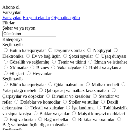
Abonə ol
Varsayılan
Varsayılan
En yeni elanlar
Qiymətinə görə
Filtrlər
Şəhər və ya rayon
Kateqoriya
Seçilməyib
Bütün kateqoriyalar
Daşınmaz əmlak
Nəqliyyat
Elektronika
Ev və bağ üçün
Şəxsi əşyalar
Uşaq dünyası
Gözəllik və sağlamlıq
Təmir və tikinti
İdman və istirahət
Xidmətlər
Biznes
Vakansiyalar
Hobbi və əyləncə
Əl işləri
Heyvanlar
Seçilməyib
Bütün kateqoriyalar
Qida məhsulları
Mətbəx mebeli
Yataq otağı mebeli
Qab-qacaq və mətbəx ləvazimatları
Çarpayılar və döşəklər
Divanlar və kreslolar
Stendlər və
rəflər
Dolablar və komodlar
Stollar və stullar
Daxili
dekorasiya
Tekstil və xalçalar
İşıqlandırma
Təhlükəsizlik
və siqnalizasiya
Baklar və çənlər
Məişət kimyəvi maddələri
Bağ və bostan
Bağ mebelləri
Bitkilər və toxumlar
Bağ və bostan üçün digər məhsullar
Seçilməyib