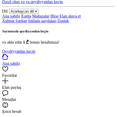
Daxil olun və ya qeydiyyatdan keçin
Dil:
Ana səhifə
Xəritə
Mağazalar
Bloq
Elan əlavə et
Xidmət Şərtləri
İstifadə qaydaları
Dəstək
Saytımızda qeydiyyatdan keçin
və əldə edin
1 ₾
bonus hesabınıza!
Qeydiyyatdan keçin
Ana səhifə
Favorilər
Elan paylaş
Mesajlar
Şəxsi hesab