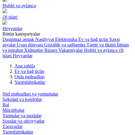
Hobbi və əyləncə
Əl işləri
Heyvanlar
Bütün kateqoriyalar
Daşınmaz əmlak
Nəqliyyat
Elektronika
Ev və bağ üçün
Şəxsi
əşyalar
Uşaq dünyası
Gözəllik və sağlamlıq
Təmir və tikinti
İdman
və istirahət
Xidmətlər
Biznes
Vakansiyalar
Hobbi və əyləncə
Əl
işləri
Heyvanlar
Ana səhifə
Ev və bağ üçün
Qida məhsulları
Yarımfabrikatlar
Süd məhsulları və yumurtalar
Şokolad və konfetlər
Bal
Mürəbbələr
Yarmalar və paxlalar
Souslar və ədviyyatlar
Tərəvəzlər
Yarımfabrikatlar