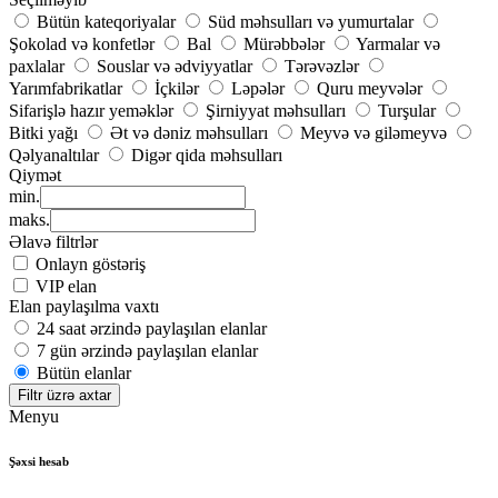
Bütün kateqoriyalar
Süd məhsulları və yumurtalar
Şokolad və konfetlər
Bal
Mürəbbələr
Yarmalar və
paxlalar
Souslar və ədviyyatlar
Tərəvəzlər
Yarımfabrikatlar
İçkilər
Ləpələr
Quru meyvələr
Sifarişlə hazır yeməklər
Şirniyyat məhsulları
Turşular
Bitki yağı
Ət və dəniz məhsulları
Meyvə və giləmeyvə
Qəlyanaltılar
Digər qida məhsulları
Qiymət
min.
maks.
Əlavə filtrlər
Onlayn göstəriş
VIP elan
Elan paylaşılma vaxtı
24 saat ərzində paylaşılan elanlar
7 gün ərzində paylaşılan elanlar
Bütün elanlar
Filtr üzrə axtar
Menyu
Şəxsi hesab