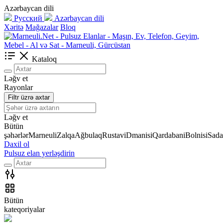
Azərbaycan dili
Русский
Azərbaycan dili
Xəritə
Mağazalar
Bloq
Kataloq
Ləğv et
Rayonlar
Filtr üzrə axtar
Ləğv et
Bütün
şəhərlər
Marneuli
Zalqa
Ağbulaq
Rustavi
Dmanisi
Qardabani
Bolnisi
Sada
Daxil ol
Pulsuz elan yerləşdirin
Bütün
kateqoriyalar