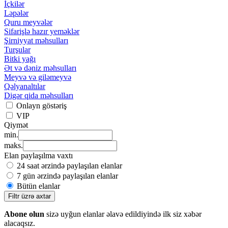
İçkilər
Ləpələr
Quru meyvələr
Sifarişlə hazır yeməklər
Şirniyyat məhsulları
Turşular
Bitki yağı
Ət və dəniz məhsulları
Meyvə və giləmeyvə
Qəlyanaltılar
Digər qida məhsulları
Onlayn göstəriş
VIP
Qiymət
min.
maks.
Elan paylaşılma vaxtı
24 saat ərzində paylaşılan elanlar
7 gün ərzində paylaşılan elanlar
Bütün elanlar
Filtr üzrə axtar
Abone olun
sizə uyğun elanlar əlavə edildiyində ilk siz xəbər
alacaqsız.