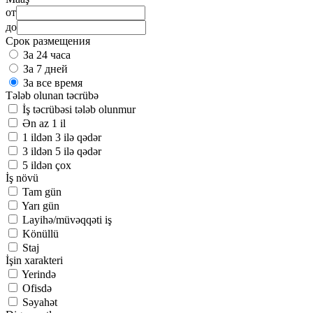
от
до
Срок размещения
За 24 часа
За 7 дней
За все время
Tələb olunan təcrübə
İş təcrübəsi tələb olunmur
Ən az 1 il
1 ildən 3 ilə qədər
3 ildən 5 ilə qədər
5 ildən çox
İş növü
Tam gün
Yarı gün
Layihə/müvəqqəti iş
Könüllü
Staj
İşin xarakteri
Yerində
Ofisdə
Səyahət