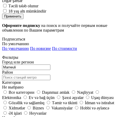
Digər şərtlər
Təcili tələb olunur
18 yaş altı mümkündür
Применить
Оформите подписку
на поиск и получайте первым новые
объявления по Вашим параметрам
Подписаться
По умолчанию
По умолчанию
По новизне
По стоимости
Фильтры
Город или регион
Район
Категория
Не выбрано
Все категории
Daşınmaz əmlak
Nəqliyyat
Elektronika
Ev və bağ üçün
Şəxsi əşyalar
Uşaq dünyası
Gözəllik və sağlamlıq
Təmir və tikinti
İdman və istirahət
Xidmətlər
Biznes
Vakansiyalar
Hobbi və əyləncə
Əl işləri
Heyvanlar