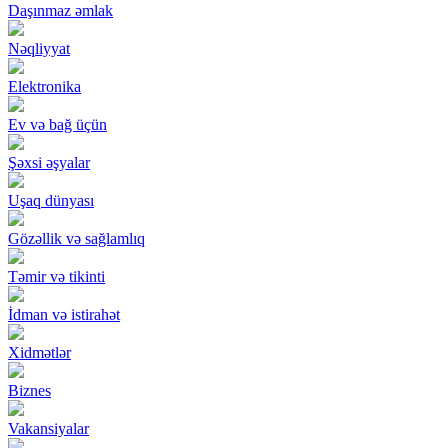
Daşınmaz əmlak
Nəqliyyat
Elektronika
Ev və bağ üçün
Şəxsi əşyalar
Uşaq dünyası
Gözəllik və sağlamlıq
Təmir və tikinti
İdman və istirahət
Xidmətlər
Biznes
Vakansiyalar