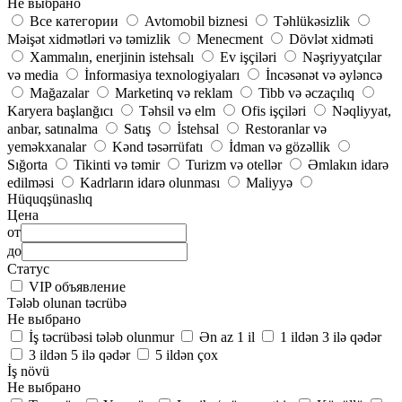
Не выбрано
Все категории
Avtomobil biznesi
Təhlükəsizlik
Məişət xidmətləri və təmizlik
Menecment
Dövlət xidməti
Xammalın, enerjinin istehsalı
Ev işçiləri
Nəşriyyatçılar
və media
İnformasiya texnologiyaları
İncəsənət və əyləncə
Mağazalar
Marketinq və reklam
Tibb və əczaçılıq
Karyera başlanğıcı
Təhsil və elm
Ofis işçiləri
Nəqliyyat,
anbar, satınalma
Satış
İstehsal
Restoranlar və
yeməkxanalar
Kənd təsərrüfatı
İdman və gözəllik
Sığorta
Tikinti və təmir
Turizm və otellər
Əmlakın idarə
edilməsi
Kadrların idarə olunması
Maliyyə
Hüquqşünaslıq
Цена
от
до
Статус
VIP объявление
Tələb olunan təcrübə
Не выбрано
İş təcrübəsi tələb olunmur
Ən az 1 il
1 ildən 3 ilə qədər
3 ildən 5 ilə qədər
5 ildən çox
İş növü
Не выбрано