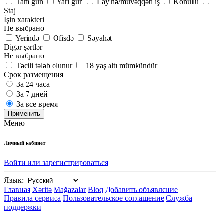
Tam gün
Yarı gün
Layihə/müvəqqəti iş
Könüllü
Staj
İşin xarakteri
Не выбрано
Yerində
Ofisdə
Səyahət
Digər şərtlər
Не выбрано
Təcili tələb olunur
18 yaş altı mümkündür
Срок размещения
За 24 часа
За 7 дней
За все время
Применить
Меню
Личный кабинет
Войти или зарегистрироваться
Язык:
Главная
Xəritə
Mağazalar
Bloq
Добавить объявление
Правила сервиса
Пользовательское соглашение
Служба
поддержки