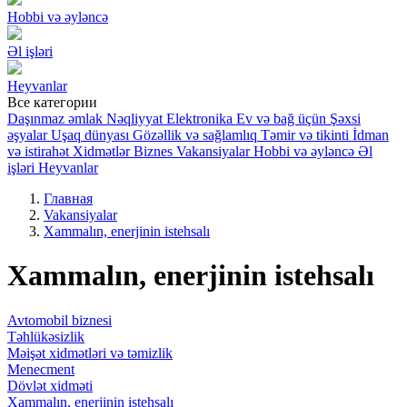
Hobbi və əyləncə
Əl işləri
Heyvanlar
Все категории
Daşınmaz əmlak
Nəqliyyat
Elektronika
Ev və bağ üçün
Şəxsi
əşyalar
Uşaq dünyası
Gözəllik və sağlamlıq
Təmir və tikinti
İdman
və istirahət
Xidmətlər
Biznes
Vakansiyalar
Hobbi və əyləncə
Əl
işləri
Heyvanlar
Главная
Vakansiyalar
Xammalın, enerjinin istehsalı
Xammalın, enerjinin istehsalı
Avtomobil biznesi
Təhlükəsizlik
Məişət xidmətləri və təmizlik
Menecment
Dövlət xidməti
Xammalın, enerjinin istehsalı