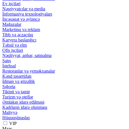
Ev işçiləri
Nəşriyyatçılar və media
İnformasiya texnologiyaları
İncəsənət və əyləncə
Mağazalar
Marketinq və reklam
Tibb və əczaçılıq
Karyera başlanğıcı
Təhsil və elm
Ofis işçiləri
Nəqliyyat, anbar, satınalma
Satış
İstehsal
Restoranlar və yeməkxanalar
Kənd təsərrüfatı
İdman və gözəllik
Sığorta
Tikinti və təmir
Turizm və otellər
Əmlakın idarə edilməsi
Kadrların idarə olunması
Maliyyə
Hüquqşünaslıq
VIP
Maaş