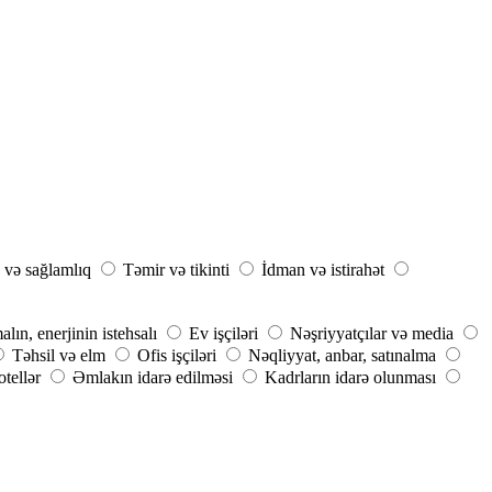
 və sağlamlıq
Təmir və tikinti
İdman və istirahət
ın, enerjinin istehsalı
Ev işçiləri
Nəşriyyatçılar və media
Təhsil və elm
Ofis işçiləri
Nəqliyyat, anbar, satınalma
tellər
Əmlakın idarə edilməsi
Kadrların idarə olunması