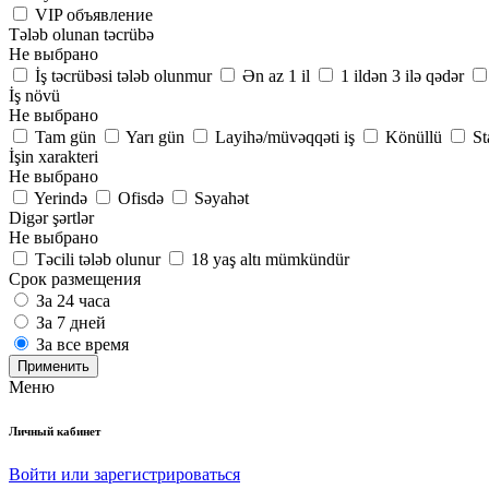
VIP объявление
Tələb olunan təcrübə
Не выбрано
İş təcrübəsi tələb olunmur
Ən az 1 il
1 ildən 3 ilə qədər
İş növü
Не выбрано
Tam gün
Yarı gün
Layihə/müvəqqəti iş
Könüllü
St
İşin xarakteri
Не выбрано
Yerində
Ofisdə
Səyahət
Digər şərtlər
Не выбрано
Təcili tələb olunur
18 yaş altı mümkündür
Срок размещения
За 24 часа
За 7 дней
За все время
Применить
Меню
Личный кабинет
Войти или зарегистрироваться