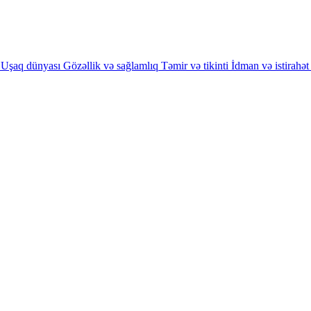
Uşaq dünyası
Gözəllik və sağlamlıq
Təmir və tikinti
İdman və istirahət