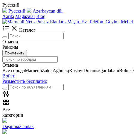
Русский
Русский
Azərbaycan dili
Xəritə
Mağazalar
Bloq
Каталог
Отмена
Районы
Применить
Отмена
Все города
Marneuli
Zalqa
Ağbulaq
Rustavi
Dmanisi
Qardabani
Bolnisi
Войти
Разместить бесплатно
Все
категории
Daşınmaz əmlak