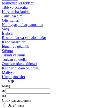
Marketinq və reklam
Tibb və əczaçılıq
Karyera başlanğıcı
Təhsil və elm
Ofis işçiləri
Nəqliyyat, anbar, satınalma
Satış
İstehsal
Restoranlar və yeməkxanalar
Kənd təsərrüfatı
İdman və gözəllik
Sığorta
Tikinti və təmir
Turizm və otellər
Əmlakın idarə edilməsi
Kadrların idarə olunması
Maliyyə
Hüquqşünaslıq
VIP
Maaş
от
до
Срок размещения
За 24 часа