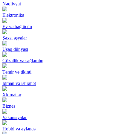
Nəqliyyat
Elektronika
Ev və bağ üçün
Şəxsi əşyalar
Uşaq dünyası
Gözəllik və sağlamlıq
Təmir və tikinti
İdman və istirahət
Xidmətlər
Biznes
Vakansiyalar
Hobbi və əyləncə