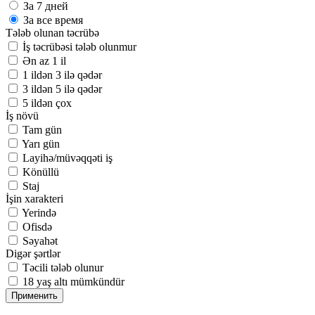
За 7 дней
За все время
Tələb olunan təcrübə
İş təcrübəsi tələb olunmur
Ən az 1 il
1 ildən 3 ilə qədər
3 ildən 5 ilə qədər
5 ildən çox
İş növü
Tam gün
Yarı gün
Layihə/müvəqqəti iş
Könüllü
Staj
İşin xarakteri
Yerində
Ofisdə
Səyahət
Digər şərtlər
Təcili tələb olunur
18 yaş altı mümkündür
Применить