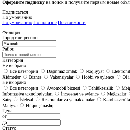
Оформите подписку
на поиск и получайте первым новые объ
Подписаться
По умолчанию
По умолчанию
По новизне
По стоимости
Фильтры
Город или регион
Район
Категория
Не выбрано
Все категории
Daşınmaz əmlak
Nəqliyyat
Elektroni
Xidmətlər
Biznes
Vakansiyalar
Hobbi və əyləncə
Əl i
Не выбрано
Все категории
Avtomobil biznesi
Təhlükəsizlik
Məiş
İnformasiya texnologiyaları
İncəsənət və əyləncə
Mağazalar
Satış
İstehsal
Restoranlar və yeməkxanalar
Kənd təsərrüfa
Maliyyə
Hüquqşünaslıq
Цена
от
до
Статус