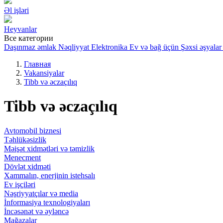
Əl işləri
Heyvanlar
Все категории
Daşınmaz əmlak
Nəqliyyat
Elektronika
Ev və bağ üçün
Şəxsi əşyalar
Главная
Vakansiyalar
Tibb və əczaçılıq
Tibb və əczaçılıq
Avtomobil biznesi
Təhlükəsizlik
Məişət xidmətləri və təmizlik
Menecment
Dövlət xidməti
Xammalın, enerjinin istehsalı
Ev işçiləri
Nəşriyyatçılar və media
İnformasiya texnologiyaları
İncəsənət və əyləncə
Mağazalar