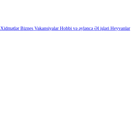
Xidmətlər
Biznes
Vakansiyalar
Hobbi və əyləncə
Əl işləri
Heyvanlar