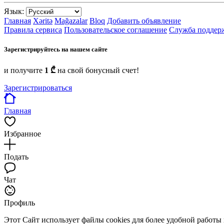
Язык:
Главная
Xəritə
Mağazalar
Bloq
Добавить объявление
Правила сервиса
Пользовательское соглашение
Служба поддер
Зарегистрируйтесь на нашем сайте
и получите
1 ₾
на свой бонусный счет!
Зарегистрироваться
Главная
Избранное
Подать
Чат
Профиль
Этот Сайт использует файлы cookies для более удобной работы