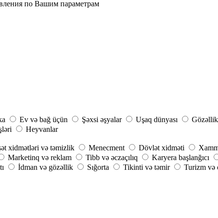
явления по Вашим параметрам
ka
Ev və bağ üçün
Şəxsi əşyalar
Uşaq dünyası
Gözəllik
şləri
Heyvanlar
ət xidmətləri və təmizlik
Menecment
Dövlət xidməti
Xammal
Marketinq və reklam
Tibb və əczaçılıq
Karyera başlanğıcı
tı
İdman və gözəllik
Sığorta
Tikinti və təmir
Turizm və o