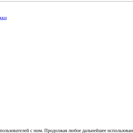
жки
 пользователей с ним. Продолжая любое дальнейшее использован