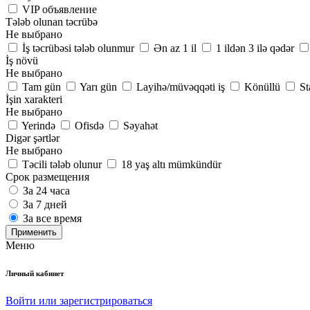
VIP объявление
Tələb olunan təcrübə
Не выбрано
İş təcrübəsi tələb olunmur
Ən az 1 il
1 ildən 3 ilə qədər
İş növü
Не выбрано
Tam gün
Yarı gün
Layihə/müvəqqəti iş
Könüllü
St
İşin xarakteri
Не выбрано
Yerində
Ofisdə
Səyahət
Digər şərtlər
Не выбрано
Təcili tələb olunur
18 yaş altı mümkündür
Срок размещения
За 24 часа
За 7 дней
За все время
Применить
Меню
Личный кабинет
Войти или зарегистрироваться