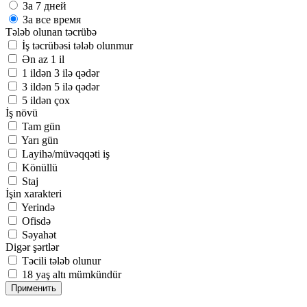
За 7 дней
За все время
Tələb olunan təcrübə
İş təcrübəsi tələb olunmur
Ən az 1 il
1 ildən 3 ilə qədər
3 ildən 5 ilə qədər
5 ildən çox
İş növü
Tam gün
Yarı gün
Layihə/müvəqqəti iş
Könüllü
Staj
İşin xarakteri
Yerində
Ofisdə
Səyahət
Digər şərtlər
Təcili tələb olunur
18 yaş altı mümkündür
Применить