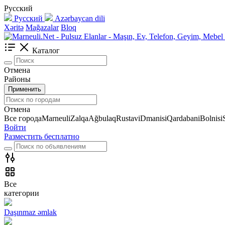
Русский
Русский
Azərbaycan dili
Xəritə
Mağazalar
Bloq
Каталог
Отмена
Районы
Применить
Отмена
Все города
Marneuli
Zalqa
Ağbulaq
Rustavi
Dmanisi
Qardabani
Bolnisi
Войти
Разместить бесплатно
Все
категории
Daşınmaz əmlak