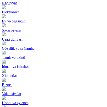
Nəqliyyat
Elektronika
Ev və bağ üçün
Şəxsi əşyalar
Uşaq dünyası
Gözəllik və sağlamlıq
Təmir və tikinti
İdman və istirahət
Xidmətlər
Biznes
Vakansiyalar
Hobbi və əyləncə