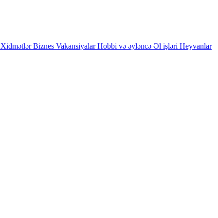
Xidmətlər
Biznes
Vakansiyalar
Hobbi və əyləncə
Əl işləri
Heyvanlar