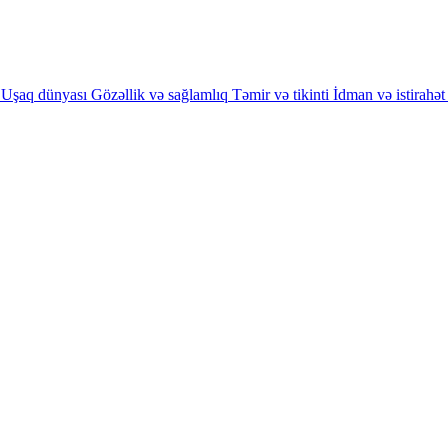
Uşaq dünyası
Gözəllik və sağlamlıq
Təmir və tikinti
İdman və istirahət