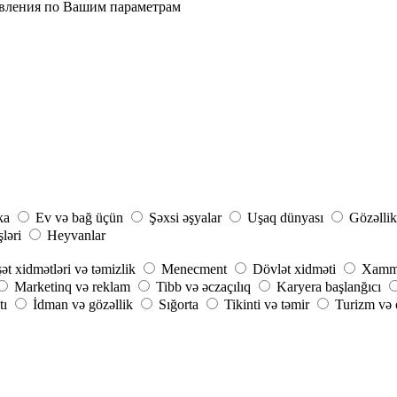
явления по Вашим параметрам
ka
Ev və bağ üçün
Şəxsi əşyalar
Uşaq dünyası
Gözəllik
şləri
Heyvanlar
ət xidmətləri və təmizlik
Menecment
Dövlət xidməti
Xammal
Marketinq və reklam
Tibb və əczaçılıq
Karyera başlanğıcı
tı
İdman və gözəllik
Sığorta
Tikinti və təmir
Turizm və o