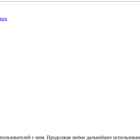
жки
 пользователей с ним. Продолжая любое дальнейшее использован