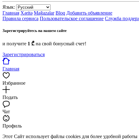
Язык:
Главная
Xəritə
Mağazalar
Bloq
Добавить объявление
Правила сервиса
Пользовательское соглашение
Служба поддер
Зарегистрируйтесь на нашем сайте
и получите
1 ₾
на свой бонусный счет!
Зарегистрироваться
Главная
Избранное
Подать
Чат
Профиль
Этот Сайт использует файлы cookies для более удобной работы