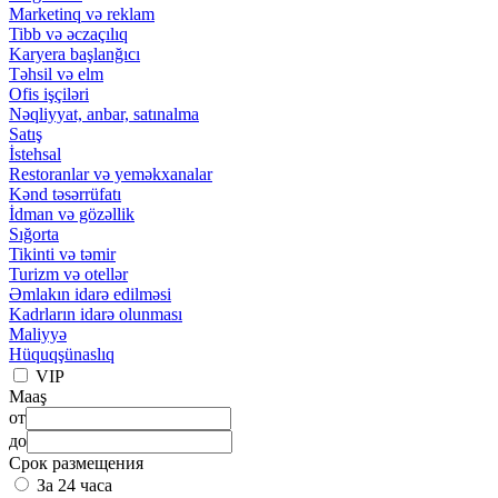
Marketinq və reklam
Tibb və əczaçılıq
Karyera başlanğıcı
Təhsil və elm
Ofis işçiləri
Nəqliyyat, anbar, satınalma
Satış
İstehsal
Restoranlar və yeməkxanalar
Kənd təsərrüfatı
İdman və gözəllik
Sığorta
Tikinti və təmir
Turizm və otellər
Əmlakın idarə edilməsi
Kadrların idarə olunması
Maliyyə
Hüquqşünaslıq
VIP
Maaş
от
до
Срок размещения
За 24 часа