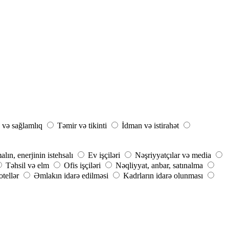
 və sağlamlıq
Təmir və tikinti
İdman və istirahət
ın, enerjinin istehsalı
Ev işçiləri
Nəşriyyatçılar və media
Təhsil və elm
Ofis işçiləri
Nəqliyyat, anbar, satınalma
tellər
Əmlakın idarə edilməsi
Kadrların idarə olunması