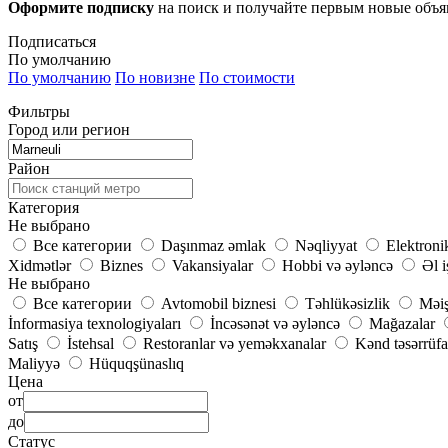
Оформите подписку
на поиск и получайте первым новые объ
Подписаться
По умолчанию
По умолчанию
По новизне
По стоимости
Фильтры
Город или регион
Район
Категория
Не выбрано
Все категории
Daşınmaz əmlak
Nəqliyyat
Elektroni
Xidmətlər
Biznes
Vakansiyalar
Hobbi və əyləncə
Əl i
Не выбрано
Все категории
Avtomobil biznesi
Təhlükəsizlik
Məiş
İnformasiya texnologiyaları
İncəsənət və əyləncə
Mağazalar
Satış
İstehsal
Restoranlar və yeməkxanalar
Kənd təsərrüfa
Maliyyə
Hüquqşünaslıq
Цена
от
до
Статус