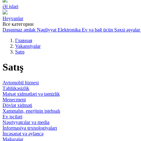
Əl işləri
Heyvanlar
Все категории
Daşınmaz əmlak
Nəqliyyat
Elektronika
Ev və bağ üçün
Şəxsi əşyalar
Главная
Vakansiyalar
Satış
Satış
Avtomobil biznesi
Təhlükəsizlik
Məişət xidmətləri və təmizlik
Menecment
Dövlət xidməti
Xammalın, enerjinin istehsalı
Ev işçiləri
Nəşriyyatçılar və media
İnformasiya texnologiyaları
İncəsənət və əyləncə
Mağazalar