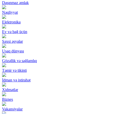
Daşınmaz əmlak
Nəqliyyat
Elektronika
Ev və bağ üçün
Şəxsi əşyalar
Uşaq dünyası
Gözəllik və sağlamlıq
Təmir və tikinti
İdman və istirahət
Xidmətlər
Biznes
Vakansiyalar