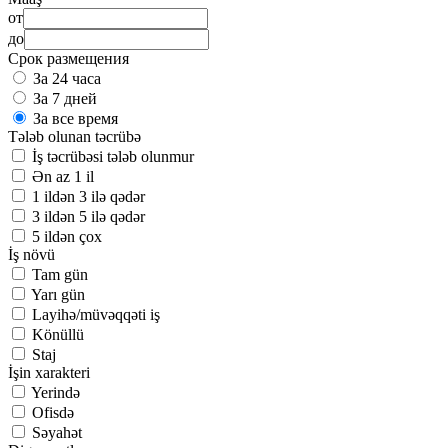
от
до
Срок размещения
За 24 часа
За 7 дней
За все время
Tələb olunan təcrübə
İş təcrübəsi tələb olunmur
Ən az 1 il
1 ildən 3 ilə qədər
3 ildən 5 ilə qədər
5 ildən çox
İş növü
Tam gün
Yarı gün
Layihə/müvəqqəti iş
Könüllü
Staj
İşin xarakteri
Yerində
Ofisdə
Səyahət