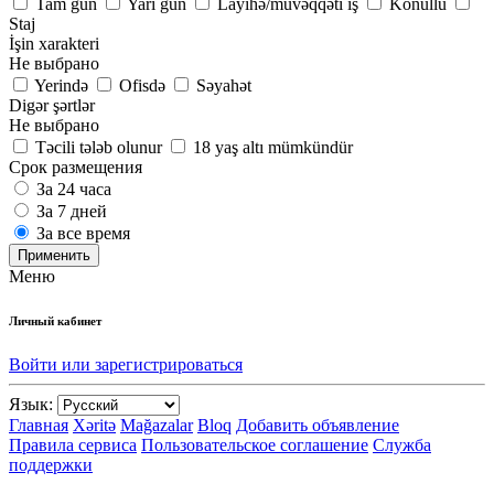
Tam gün
Yarı gün
Layihə/müvəqqəti iş
Könüllü
Staj
İşin xarakteri
Не выбрано
Yerində
Ofisdə
Səyahət
Digər şərtlər
Не выбрано
Təcili tələb olunur
18 yaş altı mümkündür
Срок размещения
За 24 часа
За 7 дней
За все время
Применить
Меню
Личный кабинет
Войти или зарегистрироваться
Язык:
Главная
Xəritə
Mağazalar
Bloq
Добавить объявление
Правила сервиса
Пользовательское соглашение
Служба
поддержки