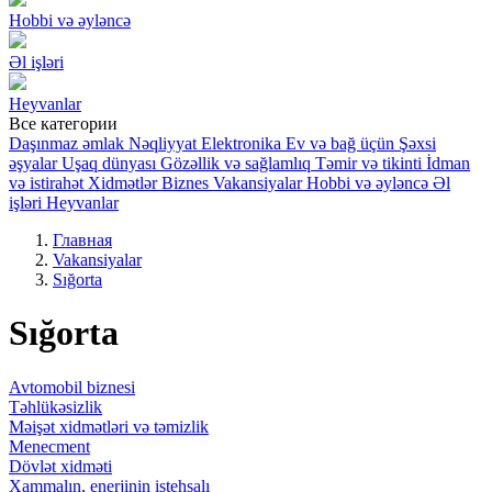
Hobbi və əyləncə
Əl işləri
Heyvanlar
Все категории
Daşınmaz əmlak
Nəqliyyat
Elektronika
Ev və bağ üçün
Şəxsi
əşyalar
Uşaq dünyası
Gözəllik və sağlamlıq
Təmir və tikinti
İdman
və istirahət
Xidmətlər
Biznes
Vakansiyalar
Hobbi və əyləncə
Əl
işləri
Heyvanlar
Главная
Vakansiyalar
Sığorta
Sığorta
Avtomobil biznesi
Təhlükəsizlik
Məişət xidmətləri və təmizlik
Menecment
Dövlət xidməti
Xammalın, enerjinin istehsalı