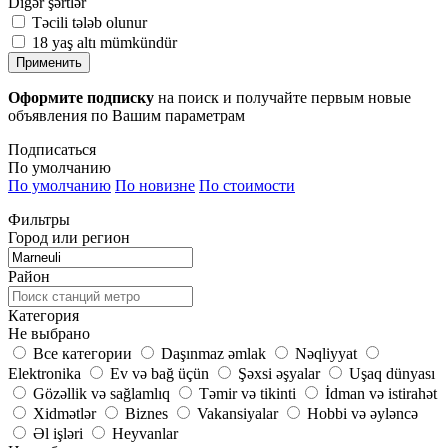
Digər şərtlər
Təcili tələb olunur
18 yaş altı mümkündür
Применить
Оформите подписку
на поиск и получайте первым новые
объявления по Вашим параметрам
Подписаться
По умолчанию
По умолчанию
По новизне
По стоимости
Фильтры
Город или регион
Район
Категория
Не выбрано
Все категории
Daşınmaz əmlak
Nəqliyyat
Elektronika
Ev və bağ üçün
Şəxsi əşyalar
Uşaq dünyası
Gözəllik və sağlamlıq
Təmir və tikinti
İdman və istirahət
Xidmətlər
Biznes
Vakansiyalar
Hobbi və əyləncə
Əl işləri
Heyvanlar