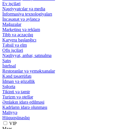
Ev işçiləri
Nəşriyyatçılar və media
İnformasiya texnologiyaları
İncəsənət və əyləncə
Mağazalar
Marketinq və reklam
Tibb və əczaçılıq
Karyera başlanğıcı
Təhsil və elm
Ofis işçiləri
Nəqliyyat, anbar, satınalma
Satış
İstehsal
Restoranlar və yeməkxanalar
Kənd təsərrüfatı
İdman və gözəllik
Sığorta
Tikinti və təmir
Turizm və otellər
Əmlakın idarə edilməsi
Kadrların idarə olunması
Maliyyə
Hüquqşünaslıq
VIP
Maaş