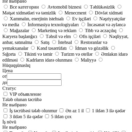
Не выбрано
Все категории
Avtomobil biznesi
Təhlükəsizlik
Məişət xidmətləri və təmizlik
Menecment
Dövlət xidməti
Xammalın, enerjinin istehsalı
Ev işçiləri
Nəşriyyatçılar
və media
İnformasiya texnologiyaları
İncəsənət və əyləncə
Mağazalar
Marketinq və reklam
Tibb və əczaçılıq
Karyera başlanğıcı
Təhsil və elm
Ofis işçiləri
Nəqliyyat,
anbar, satınalma
Satış
İstehsal
Restoranlar və
yeməkxanalar
Kənd təsərrüfatı
İdman və gözəllik
Sığorta
Tikinti və təmir
Turizm və otellər
Əmlakın idarə
edilməsi
Kadrların idarə olunması
Maliyyə
Hüquqşünaslıq
Цена
от
до
Статус
VIP объявление
Tələb olunan təcrübə
Не выбрано
İş təcrübəsi tələb olunmur
Ən az 1 il
1 ildən 3 ilə qədər
3 ildən 5 ilə qədər
5 ildən çox
İş növü
Не выбрано