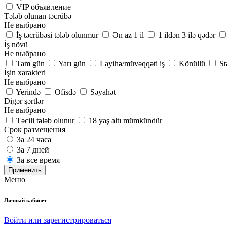
VIP объявление
Tələb olunan təcrübə
Не выбрано
İş təcrübəsi tələb olunmur
Ən az 1 il
1 ildən 3 ilə qədər
İş növü
Не выбрано
Tam gün
Yarı gün
Layihə/müvəqqəti iş
Könüllü
St
İşin xarakteri
Не выбрано
Yerində
Ofisdə
Səyahət
Digər şərtlər
Не выбрано
Təcili tələb olunur
18 yaş altı mümkündür
Срок размещения
За 24 часа
За 7 дней
За все время
Применить
Меню
Личный кабинет
Войти или зарегистрироваться