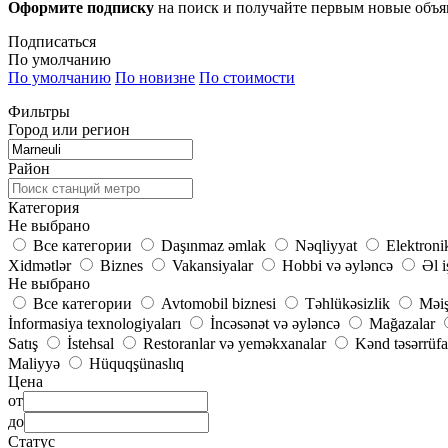
Оформите подписку
на поиск и получайте первым новые объ
Подписаться
По умолчанию
По умолчанию
По новизне
По стоимости
Фильтры
Город или регион
Район
Категория
Не выбрано
Все категории
Daşınmaz əmlak
Nəqliyyat
Elektroni
Xidmətlər
Biznes
Vakansiyalar
Hobbi və əyləncə
Əl i
Не выбрано
Все категории
Avtomobil biznesi
Təhlükəsizlik
Məiş
İnformasiya texnologiyaları
İncəsənət və əyləncə
Mağazalar
Satış
İstehsal
Restoranlar və yeməkxanalar
Kənd təsərrüfa
Maliyyə
Hüquqşünaslıq
Цена
от
до
Статус