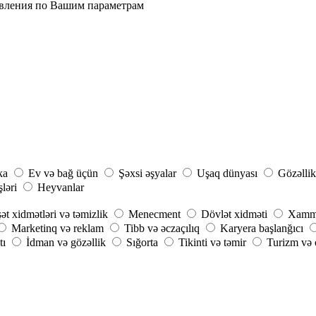
явления по Вашим параметрам
ka
Ev və bağ üçün
Şəxsi əşyalar
Uşaq dünyası
Gözəllik
şləri
Heyvanlar
ət xidmətləri və təmizlik
Menecment
Dövlət xidməti
Xammal
Marketinq və reklam
Tibb və əczaçılıq
Karyera başlanğıcı
tı
İdman və gözəllik
Sığorta
Tikinti və təmir
Turizm və o