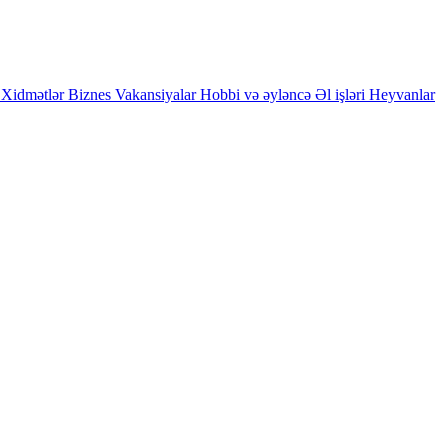
Xidmətlər
Biznes
Vakansiyalar
Hobbi və əyləncə
Əl işləri
Heyvanlar