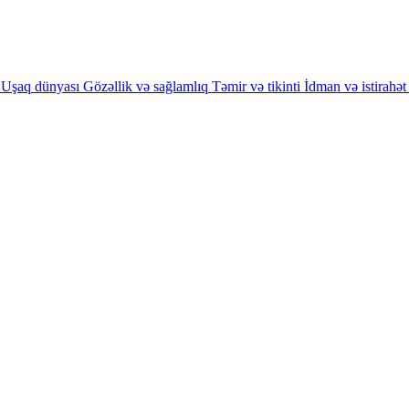
Uşaq dünyası
Gözəllik və sağlamlıq
Təmir və tikinti
İdman və istirahət