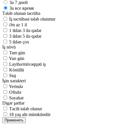
За 7 дней
За все время
Tələb olunan təcrübə
İş təcrübəsi tələb olunmur
Ən az 1 il
1 ildən 3 ilə qədər
3 ildən 5 ilə qədər
5 ildən çox
İş növü
Tam gün
Yarı gün
Layihə/müvəqqəti iş
Könüllü
Staj
İşin xarakteri
Yerində
Ofisdə
Səyahət
Digər şərtlər
Təcili tələb olunur
18 yaş altı mümkündür
Применить