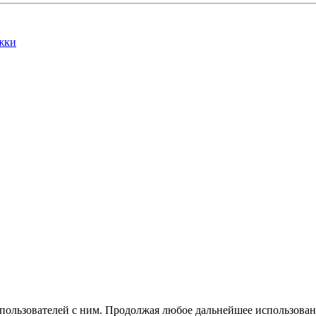
жки
 пользователей с ним. Продолжая любое дальнейшее использован