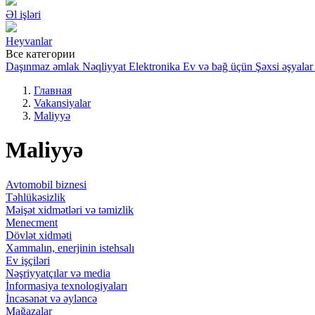
Əl işləri
Heyvanlar
Все категории
Daşınmaz əmlak
Nəqliyyat
Elektronika
Ev və bağ üçün
Şəxsi əşyalar
Главная
Vakansiyalar
Maliyyə
Maliyyə
Avtomobil biznesi
Təhlükəsizlik
Məişət xidmətləri və təmizlik
Menecment
Dövlət xidməti
Xammalın, enerjinin istehsalı
Ev işçiləri
Nəşriyyatçılar və media
İnformasiya texnologiyaları
İncəsənət və əyləncə
Mağazalar