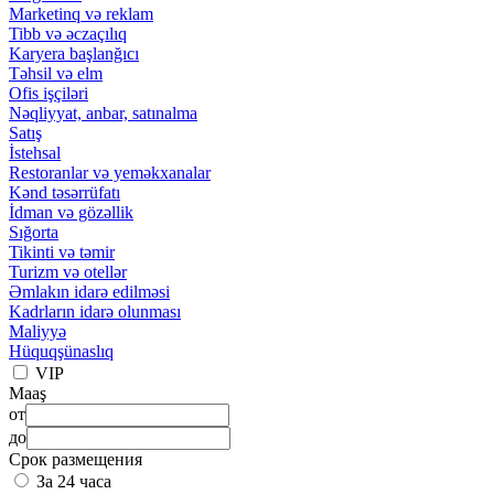
Marketinq və reklam
Tibb və əczaçılıq
Karyera başlanğıcı
Təhsil və elm
Ofis işçiləri
Nəqliyyat, anbar, satınalma
Satış
İstehsal
Restoranlar və yeməkxanalar
Kənd təsərrüfatı
İdman və gözəllik
Sığorta
Tikinti və təmir
Turizm və otellər
Əmlakın idarə edilməsi
Kadrların idarə olunması
Maliyyə
Hüquqşünaslıq
VIP
Maaş
от
до
Срок размещения
За 24 часа