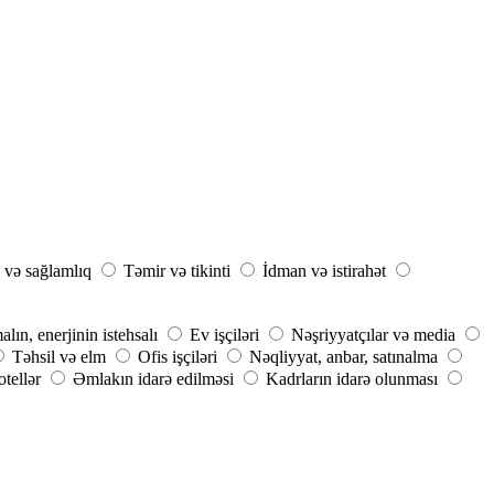
 və sağlamlıq
Təmir və tikinti
İdman və istirahət
ın, enerjinin istehsalı
Ev işçiləri
Nəşriyyatçılar və media
Təhsil və elm
Ofis işçiləri
Nəqliyyat, anbar, satınalma
tellər
Əmlakın idarə edilməsi
Kadrların idarə olunması