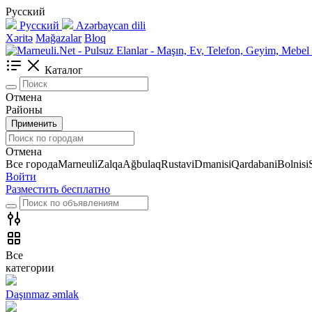
Русский
Русский
Azərbaycan dili
Xəritə
Mağazalar
Bloq
Каталог
Отмена
Районы
Применить
Отмена
Все города
Marneuli
Zalqa
Ağbulaq
Rustavi
Dmanisi
Qardabani
Bolnisi
Войти
Разместить бесплатно
Все
категории
Daşınmaz əmlak