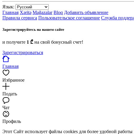
Язык:
Главная
Xəritə
Mağazalar
Bloq
Добавить объявление
Правила сервиса
Пользовательское соглашение
Служба поддер
Зарегистрируйтесь на нашем сайте
и получите
1 ₾
на свой бонусный счет!
Зарегистрироваться
Главная
Избранное
Подать
Чат
Профиль
Этот Сайт использует файлы cookies для более удобной работы