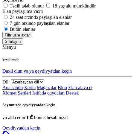
Təcili tələb olunur
18 yaş altı mümkündür
Elan paylaşılma vaxtı
24 saat ərzində paylaşılan elanlar
7 gün ərzində paylaşılan elanlar
Bütün elanlar
Filtr üzrə axtar
Sıfırlayın
Menyu
Şəxsi hesab
Daxil olun və ya qeydiyyatdan keçin
Dil:
Ana səhifə
Xəritə
Mağazalar
Bloq
Elan əlavə et
Xidmət Şərtləri
İstifadə qaydaları
Dəstək
Saytımızda qeydiyyatdan keçin
və əldə edin
1 ₾
bonus hesabınıza!
Qeydiyyatdan keçin