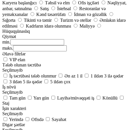
Karyera başlanğıcı
Təhsil və elm
Ofis işçiləri
Nəqliyyat,
anbar, satınalma
Satış
İstehsal
Restoranlar və
yeməkxanalar
Kənd təsərrüfatı
İdman və gözəllik
Sığorta
Tikinti və təmir
Turizm və otellər
Əmlakın idarə
edilməsi
Kadrların idarə olunması
Maliyyə
Hüquqşünaslıq
Qiymət
min.
maks.
Əlavə filtrlər
VIP elan
Tələb olunan təcrübə
Seçilməyib
İş təcrübəsi tələb olunmur
Ən az 1 il
1 ildən 3 ilə qədər
3 ildən 5 ilə qədər
5 ildən çox
İş növü
Seçilməyib
Tam gün
Yarı gün
Layihə/müvəqqəti iş
Könüllü
Staj
İşin xarakteri
Seçilməyib
Yerində
Ofisdə
Səyahət
Digər şərtlər
Seçilməyib