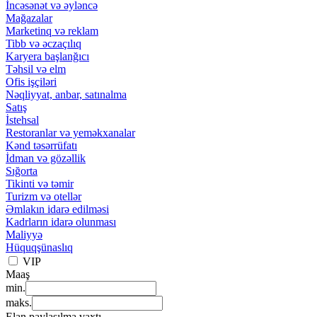
İncəsənət və əyləncə
Mağazalar
Marketinq və reklam
Tibb və əczaçılıq
Karyera başlanğıcı
Təhsil və elm
Ofis işçiləri
Nəqliyyat, anbar, satınalma
Satış
İstehsal
Restoranlar və yeməkxanalar
Kənd təsərrüfatı
İdman və gözəllik
Sığorta
Tikinti və təmir
Turizm və otellər
Əmlakın idarə edilməsi
Kadrların idarə olunması
Maliyyə
Hüquqşünaslıq
VIP
Maaş
min.
maks.
Elan paylaşılma vaxtı