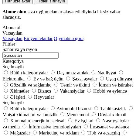
Filtr üzrə axtar
Filtrləri sıfırlayın
Abone olun
sizə uyğun elanlar əlavə edildiyində ilk siz xəbər
alacaqsız.
Abonə ol
Varsayılan
Varsayılan
En yeni elanlar
Qiymətinə görə
Filtrlər
Şəhər və ya rayon
Kateqoriya
Seçilməyib
Bütün kateqoriyalar
Daşınmaz əmlak
Nəqliyyat
Elektronika
Ev və bağ üçün
Şəxsi əşyalar
Uşaq dünyası
Gözəllik və sağlamlıq
Təmir və tikinti
İdman və istirahət
Xidmətlər
Biznes
Vakansiyalar
Hobbi və əyləncə
Əl işləri
Heyvanlar
Seçilməyib
Bütün kateqoriyalar
Avtomobil biznesi
Təhlükəsizlik
Məişət xidmətləri və təmizlik
Menecment
Dövlət xidməti
Xammalın, enerjinin istehsalı
Ev işçiləri
Nəşriyyatçılar
və media
İnformasiya texnologiyaları
İncəsənət və əyləncə
Mağazalar
Marketinq və reklam
Tibb və əczaçılıq