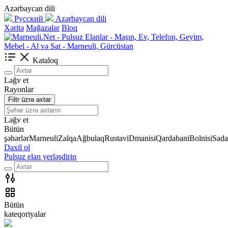
Azərbaycan dili
Русский
Azərbaycan dili
Xəritə
Mağazalar
Bloq
Kataloq
Ləğv et
Rayonlar
Filtr üzrə axtar
Ləğv et
Bütün
şəhərlər
Marneuli
Zalqa
Ağbulaq
Rustavi
Dmanisi
Qardabani
Bolnisi
Sada
Daxil ol
Pulsuz elan yerləşdirin
Bütün
kateqoriyalar