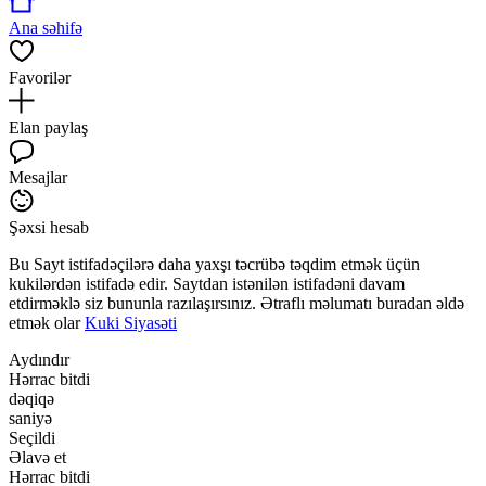
Ana səhifə
Favorilər
Elan paylaş
Mesajlar
Şəxsi hesab
Bu Sayt istifadəçilərə daha yaxşı təcrübə təqdim etmək üçün
kukilərdən istifadə edir. Saytdan istənilən istifadəni davam
etdirməklə siz bununla razılaşırsınız. Ətraflı məlumatı buradan əldə
etmək olar
Kuki Siyasəti
Aydındır
Hərrac bitdi
dəqiqə
saniyə
Seçildi
Əlavə et
Hərrac bitdi