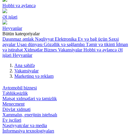
Hobbi və əyləncə
Əl işləri
Heyvanlar
Bütün kateqoriyalar
Daşınmaz əmlak
Nəqliyyat
Elektronika
Ev və bağ üçün
Şəxsi
əşyalar
Uşaq dünyası
Gözəllik və sağlamlıq
Təmir və tikinti
İdman
və istirahət
Xidmətlər
Biznes
Vakansiyalar
Hobbi və əyləncə
Əl
işləri
Heyvanlar
Ana səhifə
Vakansiyalar
Marketinq və reklam
Avtomobil biznesi
Təhlükəsizlik
Məişət xidmətləri və təmizlik
Menecment
Dövlət xidməti
Xammalın, enerjinin istehsalı
Ev işçiləri
Nəşriyyatçılar və media
İnformasiya texnologiyaları