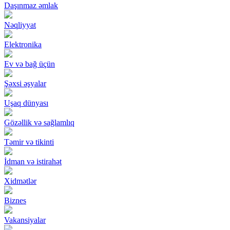
Daşınmaz əmlak
Nəqliyyat
Elektronika
Ev və bağ üçün
Şəxsi əşyalar
Uşaq dünyası
Gözəllik və sağlamlıq
Təmir və tikinti
İdman və istirahət
Xidmətlər
Biznes
Vakansiyalar