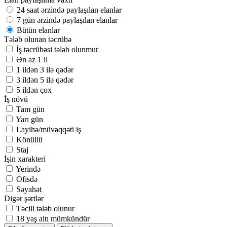
24 saat ərzində paylaşılan elanlar
7 gün ərzində paylaşılan elanlar
Bütün elanlar
Tələb olunan təcrübə
İş təcrübəsi tələb olunmur
Ən az 1 il
1 ildən 3 ilə qədər
3 ildən 5 ilə qədər
5 ildən çox
İş növü
Tam gün
Yarı gün
Layihə/müvəqqəti iş
Könüllü
Staj
İşin xarakteri
Yerində
Ofisdə
Səyahət
Digər şərtlər
Təcili tələb olunur
18 yaş altı mümkündür