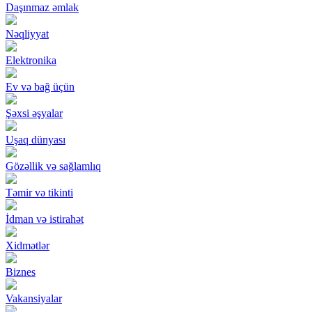
Daşınmaz əmlak
Nəqliyyat
Elektronika
Ev və bağ üçün
Şəxsi əşyalar
Uşaq dünyası
Gözəllik və sağlamlıq
Təmir və tikinti
İdman və istirahət
Xidmətlər
Biznes
Vakansiyalar