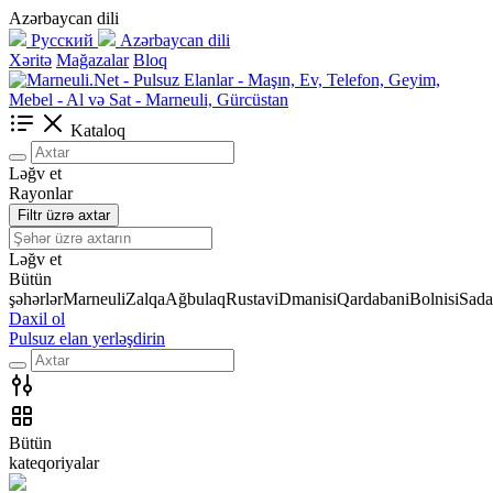
Azərbaycan dili
Русский
Azərbaycan dili
Xəritə
Mağazalar
Bloq
Kataloq
Ləğv et
Rayonlar
Filtr üzrə axtar
Ləğv et
Bütün
şəhərlər
Marneuli
Zalqa
Ağbulaq
Rustavi
Dmanisi
Qardabani
Bolnisi
Sada
Daxil ol
Pulsuz elan yerləşdirin
Bütün
kateqoriyalar