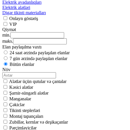
Elektrik avadanlıqları
Elektrik alətləri
Digər tikinti materialları
Onlayn göstəriş
VIP
Qiymət
min.
maks.
Elan paylaşılma vaxtı
24 saat ərzində paylaşılan elanlar
7 gün ərzində paylaşılan elanlar
Bütün elanlar
Növ
Alətlər üçün qutular və çantalar
Kəsici alətlər
Şarnir-süngərli alətlər
Məngənələr
Çəkiclər
Tikinti steplerləri
Montaj tapançaları
Zubillər, kernlər və deşikaçanlar
Pərçimləyicilər