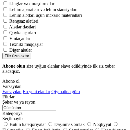
Linglər və quraşdırmalar
Lehim aparatları və lehim stansiyaları
Lehim alətləri üçün məxaric materialları
Rəngsaz alətləri
Alətlər dəstləri
Qayka açarları
Vintaçanlar
Texniki maqqaşlar
Digər alətlər
Filtr üzrə axtar
Abone olun
sizə uyğun elanlar əlavə edildiyində ilk siz xəbər
alacaqsız.
Abonə ol
Varsayılan
Varsayılan
En yeni elanlar
Qiymətinə görə
Filtrlər
Şəhər və ya rayon
Kateqoriya
Seçilməyib
Bütün kateqoriyalar
Daşınmaz əmlak
Nəqliyyat