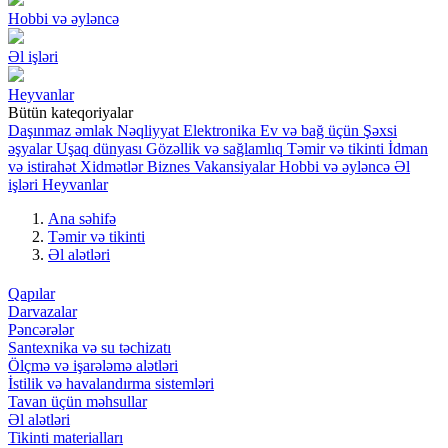
Hobbi və əyləncə
Əl işləri
Heyvanlar
Bütün kateqoriyalar
Daşınmaz əmlak
Nəqliyyat
Elektronika
Ev və bağ üçün
Şəxsi
əşyalar
Uşaq dünyası
Gözəllik və sağlamlıq
Təmir və tikinti
İdman
və istirahət
Xidmətlər
Biznes
Vakansiyalar
Hobbi və əyləncə
Əl
işləri
Heyvanlar
Ana səhifə
Təmir və tikinti
Əl alətləri
Qapılar
Darvazalar
Pəncərələr
Santexnika və su təchizatı
Ölçmə və işarələmə alətləri
İstilik və havalandırma sistemləri
Tavan üçün məhsullar
Əl alətləri
Tikinti materialları