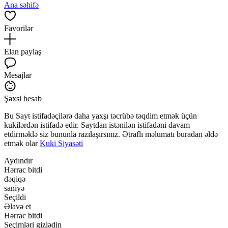
Ana səhifə
Favorilər
Elan paylaş
Mesajlar
Şəxsi hesab
Bu Sayt istifadəçilərə daha yaxşı təcrübə təqdim etmək üçün
kukilərdən istifadə edir. Saytdan istənilən istifadəni davam
etdirməklə siz bununla razılaşırsınız. Ətraflı məlumatı buradan əldə
etmək olar
Kuki Siyasəti
Aydındır
Hərrac bitdi
dəqiqə
saniyə
Seçildi
Əlavə et
Hərrac bitdi
Seçimləri gizlədin