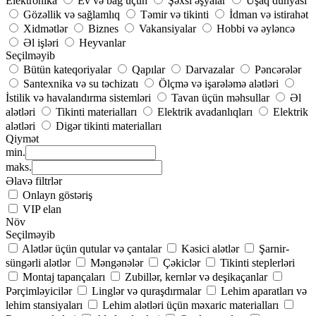
Elektronika
Ev və bağ üçün
Şəxsi əşyalar
Uşaq dünyası
Gözəllik və sağlamlıq
Təmir və tikinti
İdman və istirahət
Xidmətlər
Biznes
Vakansiyalar
Hobbi və əyləncə
Əl işləri
Heyvanlar
Seçilməyib
Bütün kateqoriyalar
Qapılar
Darvazalar
Pəncərələr
Santexnika və su təchizatı
Ölçmə və işarələmə alətləri
İstilik və havalandırma sistemləri
Tavan üçün məhsullar
Əl
alətləri
Tikinti materialları
Elektrik avadanlıqları
Elektrik
alətləri
Digər tikinti materialları
Qiymət
min.
maks.
Əlavə filtrlər
Onlayn göstəriş
VIP elan
Növ
Seçilməyib
Alətlər üçün qutular və çantalar
Kəsici alətlər
Şarnir-
süngərli alətlər
Məngənələr
Çəkiclər
Tikinti steplerləri
Montaj tapançaları
Zubillər, kernlər və deşikaçanlar
Pərçimləyicilər
Linglər və quraşdırmalar
Lehim aparatları və
lehim stansiyaları
Lehim alətləri üçün məxaric materialları