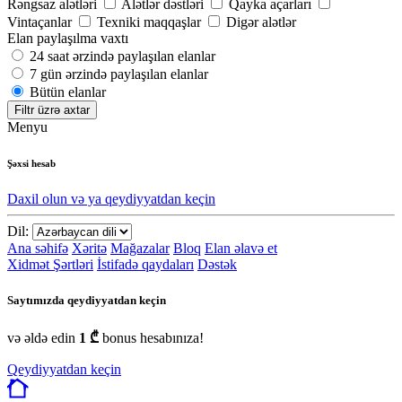
Rəngsaz alətləri
Alətlər dəstləri
Qayka açarları
Vintaçanlar
Texniki maqqaşlar
Digər alətlər
Elan paylaşılma vaxtı
24 saat ərzində paylaşılan elanlar
7 gün ərzində paylaşılan elanlar
Bütün elanlar
Filtr üzrə axtar
Menyu
Şəxsi hesab
Daxil olun və ya qeydiyyatdan keçin
Dil:
Ana səhifə
Xəritə
Mağazalar
Bloq
Elan əlavə et
Xidmət Şərtləri
İstifadə qaydaları
Dəstək
Saytımızda qeydiyyatdan keçin
və əldə edin
1 ₾
bonus hesabınıza!
Qeydiyyatdan keçin