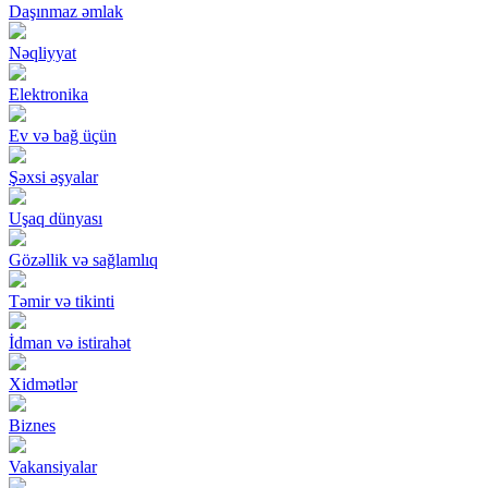
Daşınmaz əmlak
Nəqliyyat
Elektronika
Ev və bağ üçün
Şəxsi əşyalar
Uşaq dünyası
Gözəllik və sağlamlıq
Təmir və tikinti
İdman və istirahət
Xidmətlər
Biznes
Vakansiyalar