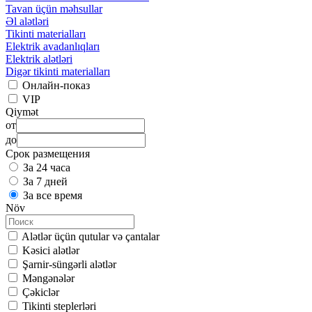
Tavan üçün məhsullar
Əl alətləri
Tikinti materialları
Elektrik avadanlıqları
Elektrik alətləri
Digər tikinti materialları
Онлайн-показ
VIP
Qiymət
от
до
Срок размещения
За 24 часа
За 7 дней
За все время
Növ
Alətlər üçün qutular və çantalar
Kəsici alətlər
Şarnir-süngərli alətlər
Məngənələr
Çəkiclər
Tikinti steplerləri