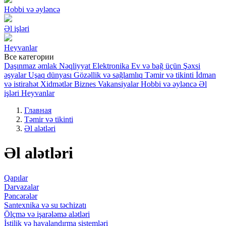
Hobbi və əyləncə
Əl işləri
Heyvanlar
Все категории
Daşınmaz əmlak
Nəqliyyat
Elektronika
Ev və bağ üçün
Şəxsi
əşyalar
Uşaq dünyası
Gözəllik və sağlamlıq
Təmir və tikinti
İdman
və istirahət
Xidmətlər
Biznes
Vakansiyalar
Hobbi və əyləncə
Əl
işləri
Heyvanlar
Главная
Təmir və tikinti
Əl alətləri
Əl alətləri
Qapılar
Darvazalar
Pəncərələr
Santexnika və su təchizatı
Ölçmə və işarələmə alətləri
İstilik və havalandırma sistemləri