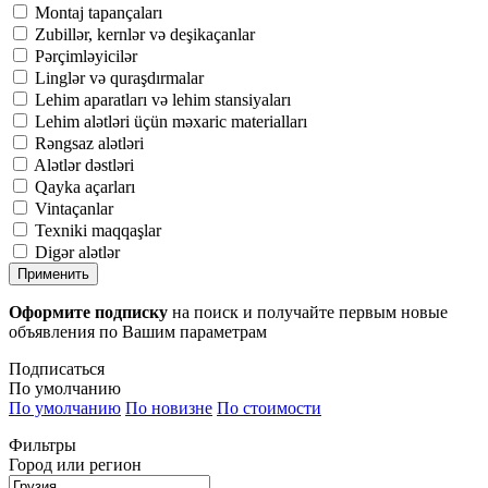
Montaj tapançaları
Zubillər, kernlər və deşikaçanlar
Pərçimləyicilər
Linglər və quraşdırmalar
Lehim aparatları və lehim stansiyaları
Lehim alətləri üçün məxaric materialları
Rəngsaz alətləri
Alətlər dəstləri
Qayka açarları
Vintaçanlar
Texniki maqqaşlar
Digər alətlər
Применить
Оформите подписку
на поиск и получайте первым новые
объявления по Вашим параметрам
Подписаться
По умолчанию
По умолчанию
По новизне
По стоимости
Фильтры
Город или регион