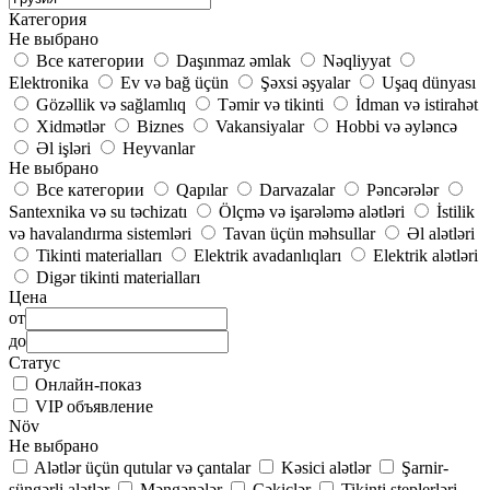
Категория
Не выбрано
Все категории
Daşınmaz əmlak
Nəqliyyat
Elektronika
Ev və bağ üçün
Şəxsi əşyalar
Uşaq dünyası
Gözəllik və sağlamlıq
Təmir və tikinti
İdman və istirahət
Xidmətlər
Biznes
Vakansiyalar
Hobbi və əyləncə
Əl işləri
Heyvanlar
Не выбрано
Все категории
Qapılar
Darvazalar
Pəncərələr
Santexnika və su təchizatı
Ölçmə və işarələmə alətləri
İstilik
və havalandırma sistemləri
Tavan üçün məhsullar
Əl alətləri
Tikinti materialları
Elektrik avadanlıqları
Elektrik alətləri
Digər tikinti materialları
Цена
от
до
Статус
Онлайн-показ
VIP объявление
Növ
Не выбрано
Alətlər üçün qutular və çantalar
Kəsici alətlər
Şarnir-
süngərli alətlər
Məngənələr
Çəkiclər
Tikinti steplerləri