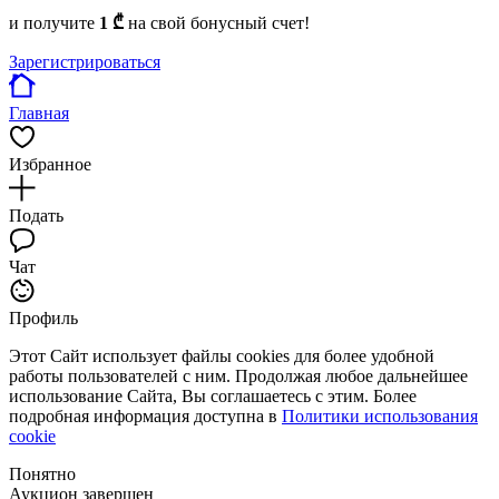
и получите
1 ₾
на свой бонусный счет!
Зарегистрироваться
Главная
Избранное
Подать
Чат
Профиль
Этот Сайт использует файлы cookies для более удобной
работы пользователей с ним. Продолжая любое дальнейшее
использование Сайта, Вы соглашаетесь с этим. Более
подробная информация доступна в
Политики использования
cookie
Понятно
Аукцион завершен