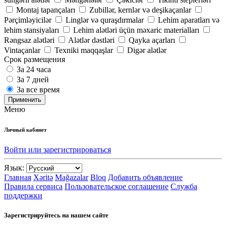
Montaj tapançaları
Zubillər, kernlər və deşikaçanlar
Pərçimləyicilər
Linglər və quraşdırmalar
Lehim aparatları və
lehim stansiyaları
Lehim alətləri üçün məxaric materialları
Rəngsaz alətləri
Alətlər dəstləri
Qayka açarları
Vintaçanlar
Texniki maqqaşlar
Digər alətlər
Срок размещения
За 24 часа
За 7 дней
За все время
Применить
Меню
Личный кабинет
Войти или зарегистрироваться
Язык:
Главная
Xəritə
Mağazalar
Bloq
Добавить объявление
Правила сервиса
Пользовательское соглашение
Служба
поддержки
Зарегистрируйтесь на нашем сайте