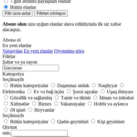
7 gün ərzində paylaşılan elanlar
Bütün elanlar
Filtr üzrə axtar
Filtrləri sıfırlayın
Abone olun
sizə uyğun elanlar əlavə edildiyində ilk siz xəbər
alacaqsız.
Abonə ol
En yeni elanlar
Varsayılan
En yeni elanlar
Qiymətinə görə
Filtrlər
Şəhər və ya rayon
Kateqoriya
Seçilməyib
Bütün kateqoriyalar
Daşınmaz əmlak
Nəqliyyat
Elektronika
Ev və bağ üçün
Şəxsi əşyalar
Uşaq dünyası
Gözəllik və sağlamlıq
Təmir və tikinti
İdman və istirahət
Xidmətlər
Biznes
Vakansiyalar
Hobbi və əyləncə
Əl işləri
Heyvanlar
Seçilməyib
Bütün kateqoriyalar
Qadın geyimləri
Kişi geyimləri
Qiymət
min.