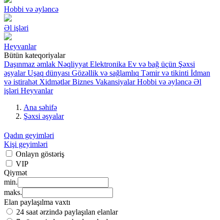
Hobbi və əyləncə
Əl işləri
Heyvanlar
Bütün kateqoriyalar
Daşınmaz əmlak
Nəqliyyat
Elektronika
Ev və bağ üçün
Şəxsi
əşyalar
Uşaq dünyası
Gözəllik və sağlamlıq
Təmir və tikinti
İdman
və istirahət
Xidmətlər
Biznes
Vakansiyalar
Hobbi və əyləncə
Əl
işləri
Heyvanlar
Ana səhifə
Şəxsi əşyalar
Qadın geyimləri
Kişi geyimləri
Onlayn göstəriş
VIP
Qiymət
min.
maks.
Elan paylaşılma vaxtı
24 saat ərzində paylaşılan elanlar