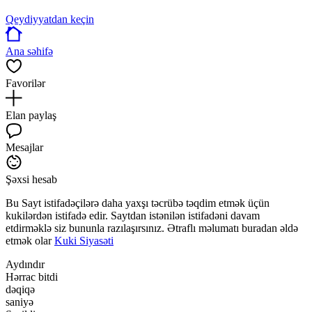
Qeydiyyatdan keçin
Ana səhifə
Favorilər
Elan paylaş
Mesajlar
Şəxsi hesab
Bu Sayt istifadəçilərə daha yaxşı təcrübə təqdim etmək üçün
kukilərdən istifadə edir. Saytdan istənilən istifadəni davam
etdirməklə siz bununla razılaşırsınız. Ətraflı məlumatı buradan əldə
etmək olar
Kuki Siyasəti
Aydındır
Hərrac bitdi
dəqiqə
saniyə