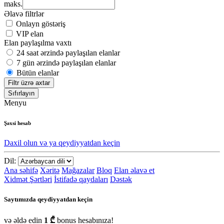
maks.
Əlavə filtrlər
Onlayn göstəriş
VIP elan
Elan paylaşılma vaxtı
24 saat ərzində paylaşılan elanlar
7 gün ərzində paylaşılan elanlar
Bütün elanlar
Filtr üzrə axtar
Sıfırlayın
Menyu
Şəxsi hesab
Daxil olun və ya qeydiyyatdan keçin
Dil:
Ana səhifə
Xəritə
Mağazalar
Bloq
Elan əlavə et
Xidmət Şərtləri
İstifadə qaydaları
Dəstək
Saytımızda qeydiyyatdan keçin
və əldə edin
1 ₾
bonus hesabınıza!