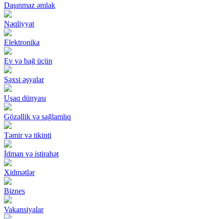
Daşınmaz əmlak
Nəqliyyat
Elektronika
Ev və bağ üçün
Şəxsi əşyalar
Uşaq dünyası
Gözəllik və sağlamlıq
Təmir və tikinti
İdman və istirahət
Xidmətlər
Biznes
Vakansiyalar