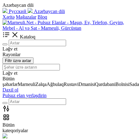
Azərbaycan dili
Русский
Azərbaycan dili
Xəritə
Mağazalar
Bloq
Kataloq
Ləğv et
Rayonlar
Filtr üzrə axtar
Ləğv et
Bütün
şəhərlər
Marneuli
Zalqa
Ağbulaq
Rustavi
Dmanisi
Qardabani
Bolnisi
Sada
Daxil ol
Pulsuz elan yerləşdirin
Bütün
kateqoriyalar