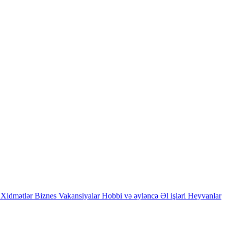
Xidmətlər
Biznes
Vakansiyalar
Hobbi və əyləncə
Əl işləri
Heyvanlar