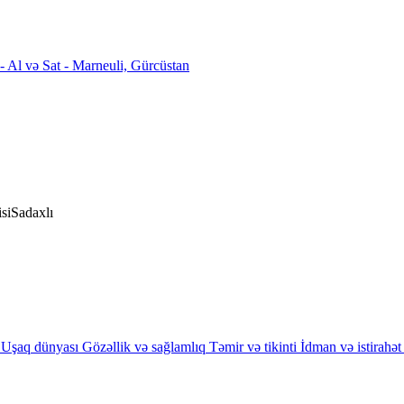
si
Sadaxlı
Uşaq dünyası
Gözəllik və sağlamlıq
Təmir və tikinti
İdman və istirahət