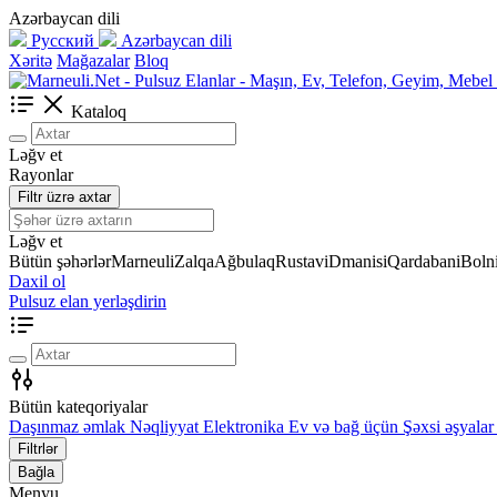
Azərbaycan dili
Русский
Azərbaycan dili
Xəritə
Mağazalar
Bloq
Kataloq
Ləğv et
Rayonlar
Filtr üzrə axtar
Ləğv et
Bütün şəhərlər
Marneuli
Zalqa
Ağbulaq
Rustavi
Dmanisi
Qardabani
Bolni
Daxil ol
Pulsuz elan yerləşdirin
Bütün kateqoriyalar
Daşınmaz əmlak
Nəqliyyat
Elektronika
Ev və bağ üçün
Şəxsi əşyalar
Filtrlər
Bağla
Menyu