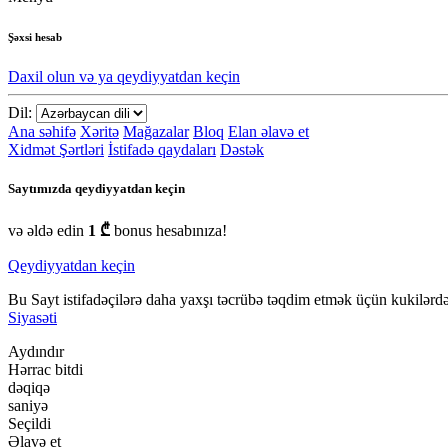
Şəxsi hesab
Daxil olun və ya qeydiyyatdan keçin
Dil:
Ana səhifə
Xəritə
Mağazalar
Bloq
Elan əlavə et
Xidmət Şərtləri
İstifadə qaydaları
Dəstək
Saytımızda qeydiyyatdan keçin
və əldə edin
1 ₾
bonus hesabınıza!
Qeydiyyatdan keçin
Bu Sayt istifadəçilərə daha yaxşı təcrübə təqdim etmək üçün kukilərdən
Siyasəti
Aydındır
Hərrac bitdi
dəqiqə
saniyə
Seçildi
Əlavə et