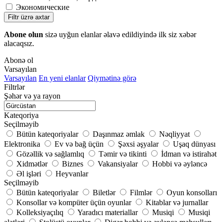
Экономические
Filtr üzrə axtar
Abone olun
sizə uyğun elanlar əlavə edildiyində ilk siz xəbər
alacaqsız.
Abonə ol
Varsayılan
Varsayılan
En yeni elanlar
Qiymətinə görə
Filtrlər
Şəhər və ya rayon
Kateqoriya
Seçilməyib
Bütün kateqoriyalar
Daşınmaz əmlak
Nəqliyyat
Elektronika
Ev və bağ üçün
Şəxsi əşyalar
Uşaq dünyası
Gözəllik və sağlamlıq
Təmir və tikinti
İdman və istirahət
Xidmətlər
Biznes
Vakansiyalar
Hobbi və əyləncə
Əl işləri
Heyvanlar
Seçilməyib
Bütün kateqoriyalar
Biletlər
Filmlər
Oyun konsolları
Konsollar və kompüter üçün oyunlar
Kitablar və jurnallar
Kolleksiyaçılıq
Yaradıcı materiallar
Musiqi
Musiqi