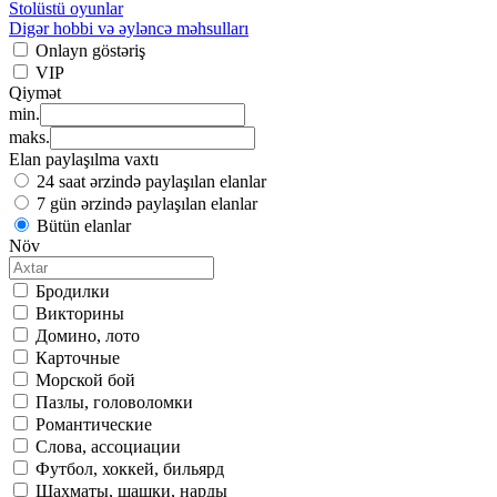
Stolüstü oyunlar
Digər hobbi və əyləncə məhsulları
Onlayn göstəriş
VIP
Qiymət
min.
maks.
Elan paylaşılma vaxtı
24 saat ərzində paylaşılan elanlar
7 gün ərzində paylaşılan elanlar
Bütün elanlar
Növ
Бродилки
Викторины
Домино, лото
Карточные
Морской бой
Пазлы, головоломки
Романтические
Слова, ассоциации
Футбол, хоккей, бильярд
Шахматы, шашки, нарды