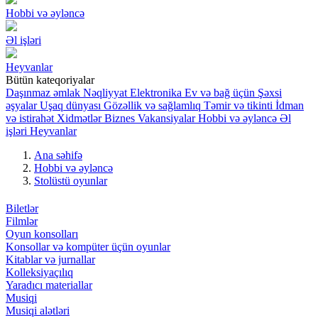
Hobbi və əyləncə
Əl işləri
Heyvanlar
Bütün kateqoriyalar
Daşınmaz əmlak
Nəqliyyat
Elektronika
Ev və bağ üçün
Şəxsi
əşyalar
Uşaq dünyası
Gözəllik və sağlamlıq
Təmir və tikinti
İdman
və istirahət
Xidmətlər
Biznes
Vakansiyalar
Hobbi və əyləncə
Əl
işləri
Heyvanlar
Ana səhifə
Hobbi və əyləncə
Stolüstü oyunlar
Biletlər
Filmlər
Oyun konsolları
Konsollar və kompüter üçün oyunlar
Kitablar və jurnallar
Kolleksiyaçılıq
Yaradıcı materiallar
Musiqi
Musiqi alətləri