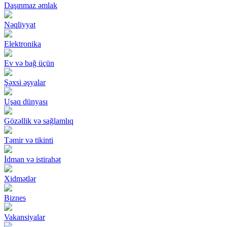
Daşınmaz əmlak
Nəqliyyat
Elektronika
Ev və bağ üçün
Şəxsi əşyalar
Uşaq dünyası
Gözəllik və sağlamlıq
Təmir və tikinti
İdman və istirahət
Xidmətlər
Biznes
Vakansiyalar