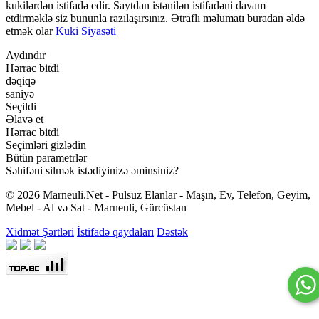
kukilərdən istifadə edir. Saytdan istənilən istifadəni davam
etdirməklə siz bununla razılaşırsınız. Ətraflı məlumatı buradan əldə
etmək olar
Kuki Siyasəti
Aydındır
Hərrac bitdi
dəqiqə
saniyə
Seçildi
Əlavə et
Hərrac bitdi
Seçimləri gizlədin
Bütün parametrlər
Səhifəni silmək istədiyinizə əminsiniz?
© 2026 Marneuli.Net - Pulsuz Elanlar - Maşın, Ev, Telefon, Geyim,
Mebel - Al və Sat - Marneuli, Gürcüstan
Xidmət Şərtləri
İstifadə qaydaları
Dəstək