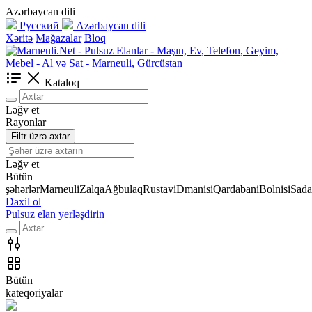
Azərbaycan dili
Русский
Azərbaycan dili
Xəritə
Mağazalar
Bloq
Kataloq
Ləğv et
Rayonlar
Filtr üzrə axtar
Ləğv et
Bütün
şəhərlər
Marneuli
Zalqa
Ağbulaq
Rustavi
Dmanisi
Qardabani
Bolnisi
Sada
Daxil ol
Pulsuz elan yerləşdirin
Bütün
kateqoriyalar