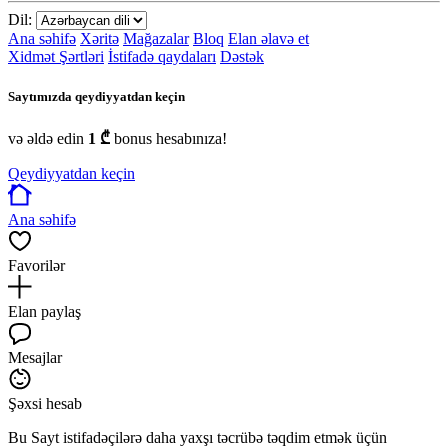
Dil:
Ana səhifə
Xəritə
Mağazalar
Bloq
Elan əlavə et
Xidmət Şərtləri
İstifadə qaydaları
Dəstək
Saytımızda qeydiyyatdan keçin
və əldə edin
1 ₾
bonus hesabınıza!
Qeydiyyatdan keçin
Ana səhifə
Favorilər
Elan paylaş
Mesajlar
Şəxsi hesab
Bu Sayt istifadəçilərə daha yaxşı təcrübə təqdim etmək üçün