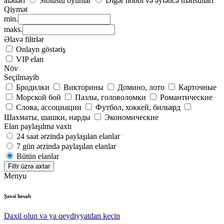
alətləri
Stolüstü oyunlar
Digər hobbi və əyləncə məhsulları
Qiymət
min.
maks.
Əlavə filtrlər
Onlayn göstəriş
VIP elan
Növ
Seçilməyib
Бродилки
Викторины
Домино, лото
Карточные
Морской бой
Пазлы, головоломки
Романтические
Слова, ассоциации
Футбол, хоккей, бильярд
Шахматы, шашки, нарды
Экономические
Elan paylaşılma vaxtı
24 saat ərzində paylaşılan elanlar
7 gün ərzində paylaşılan elanlar
Bütün elanlar
Filtr üzrə axtar
Menyu
Şəxsi hesab
Daxil olun və ya qeydiyyatdan keçin