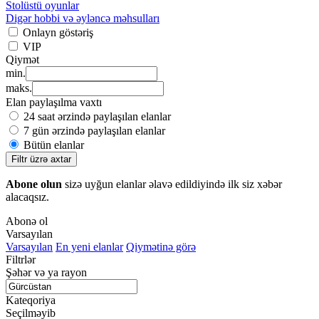
Stolüstü oyunlar
Digər hobbi və əyləncə məhsulları
Onlayn göstəriş
VIP
Qiymət
min.
maks.
Elan paylaşılma vaxtı
24 saat ərzində paylaşılan elanlar
7 gün ərzində paylaşılan elanlar
Bütün elanlar
Filtr üzrə axtar
Abone olun
sizə uyğun elanlar əlavə edildiyində ilk siz xəbər
alacaqsız.
Abonə ol
Varsayılan
Varsayılan
En yeni elanlar
Qiymətinə görə
Filtrlər
Şəhər və ya rayon
Kateqoriya
Seçilməyib