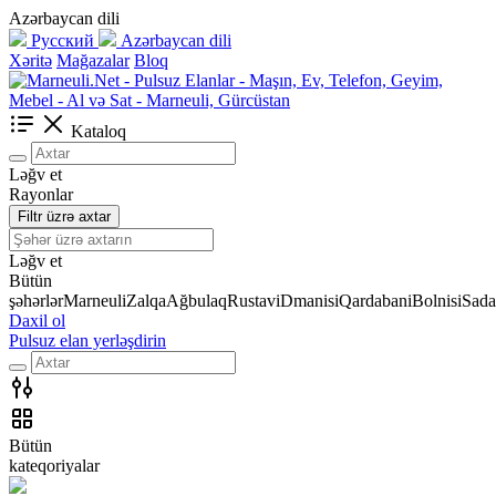
Azərbaycan dili
Русский
Azərbaycan dili
Xəritə
Mağazalar
Bloq
Kataloq
Ləğv et
Rayonlar
Filtr üzrə axtar
Ləğv et
Bütün
şəhərlər
Marneuli
Zalqa
Ağbulaq
Rustavi
Dmanisi
Qardabani
Bolnisi
Sada
Daxil ol
Pulsuz elan yerləşdirin
Bütün
kateqoriyalar