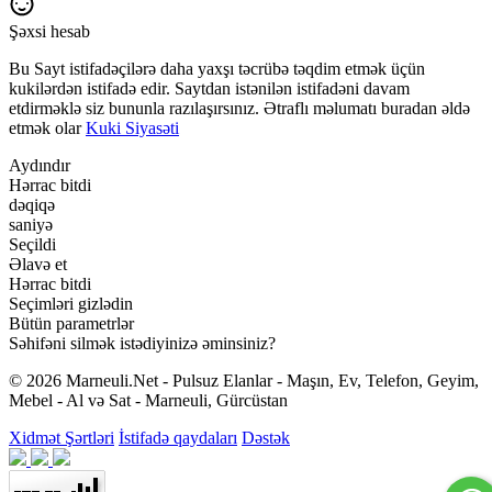
Şəxsi hesab
Bu Sayt istifadəçilərə daha yaxşı təcrübə təqdim etmək üçün
kukilərdən istifadə edir. Saytdan istənilən istifadəni davam
etdirməklə siz bununla razılaşırsınız. Ətraflı məlumatı buradan əldə
etmək olar
Kuki Siyasəti
Aydındır
Hərrac bitdi
dəqiqə
saniyə
Seçildi
Əlavə et
Hərrac bitdi
Seçimləri gizlədin
Bütün parametrlər
Səhifəni silmək istədiyinizə əminsiniz?
© 2026 Marneuli.Net - Pulsuz Elanlar - Maşın, Ev, Telefon, Geyim,
Mebel - Al və Sat - Marneuli, Gürcüstan
Xidmət Şərtləri
İstifadə qaydaları
Dəstək