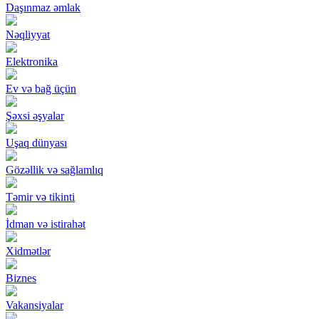
Daşınmaz əmlak
Nəqliyyat
Elektronika
Ev və bağ üçün
Şəxsi əşyalar
Uşaq dünyası
Gözəllik və sağlamlıq
Təmir və tikinti
İdman və istirahət
Xidmətlər
Biznes
Vakansiyalar