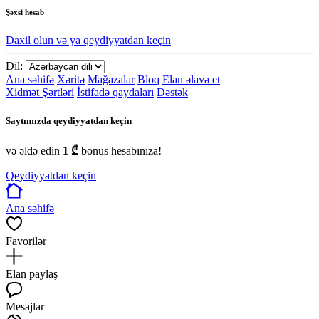
Şəxsi hesab
Daxil olun və ya qeydiyyatdan keçin
Dil:
Ana səhifə
Xəritə
Mağazalar
Bloq
Elan əlavə et
Xidmət Şərtləri
İstifadə qaydaları
Dəstək
Saytımızda qeydiyyatdan keçin
və əldə edin
1 ₾
bonus hesabınıza!
Qeydiyyatdan keçin
Ana səhifə
Favorilər
Elan paylaş
Mesajlar