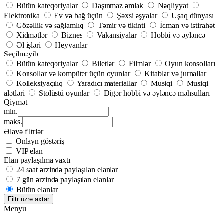
Bütün kateqoriyalar
Daşınmaz əmlak
Nəqliyyat
Elektronika
Ev və bağ üçün
Şəxsi əşyalar
Uşaq dünyası
Gözəllik və sağlamlıq
Təmir və tikinti
İdman və istirahət
Xidmətlər
Biznes
Vakansiyalar
Hobbi və əyləncə
Əl işləri
Heyvanlar
Seçilməyib
Bütün kateqoriyalar
Biletlər
Filmlər
Oyun konsolları
Konsollar və kompüter üçün oyunlar
Kitablar və jurnallar
Kolleksiyaçılıq
Yaradıcı materiallar
Musiqi
Musiqi
alətləri
Stolüstü oyunlar
Digər hobbi və əyləncə məhsulları
Qiymət
min.
maks.
Əlavə filtrlər
Onlayn göstəriş
VIP elan
Elan paylaşılma vaxtı
24 saat ərzində paylaşılan elanlar
7 gün ərzində paylaşılan elanlar
Bütün elanlar
Filtr üzrə axtar
Menyu