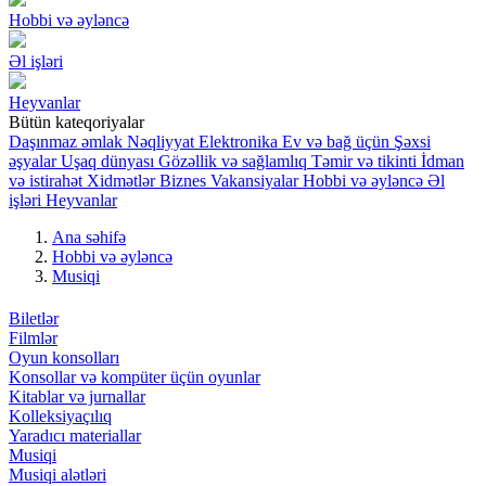
Hobbi və əyləncə
Əl işləri
Heyvanlar
Bütün kateqoriyalar
Daşınmaz əmlak
Nəqliyyat
Elektronika
Ev və bağ üçün
Şəxsi
əşyalar
Uşaq dünyası
Gözəllik və sağlamlıq
Təmir və tikinti
İdman
və istirahət
Xidmətlər
Biznes
Vakansiyalar
Hobbi və əyləncə
Əl
işləri
Heyvanlar
Ana səhifə
Hobbi və əyləncə
Musiqi
Biletlər
Filmlər
Oyun konsolları
Konsollar və kompüter üçün oyunlar
Kitablar və jurnallar
Kolleksiyaçılıq
Yaradıcı materiallar
Musiqi
Musiqi alətləri