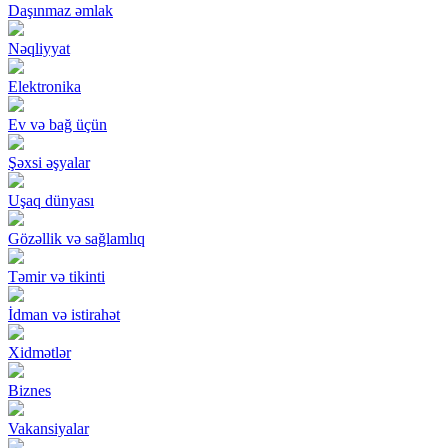
Daşınmaz əmlak
Nəqliyyat
Elektronika
Ev və bağ üçün
Şəxsi əşyalar
Uşaq dünyası
Gözəllik və sağlamlıq
Təmir və tikinti
İdman və istirahət
Xidmətlər
Biznes
Vakansiyalar