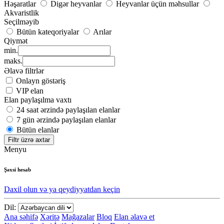
Həşaratlar
Digər heyvanlar
Heyvanlar üçün məhsullar
Akvaristlik
Seçilməyib
Bütün kateqoriyalar
Arılar
Qiymət
min.
maks.
Əlavə filtrlər
Onlayn göstəriş
VIP elan
Elan paylaşılma vaxtı
24 saat ərzində paylaşılan elanlar
7 gün ərzində paylaşılan elanlar
Bütün elanlar
Filtr üzrə axtar
Menyu
Şəxsi hesab
Daxil olun və ya qeydiyyatdan keçin
Dil:
Ana səhifə
Xəritə
Mağazalar
Bloq
Elan əlavə et