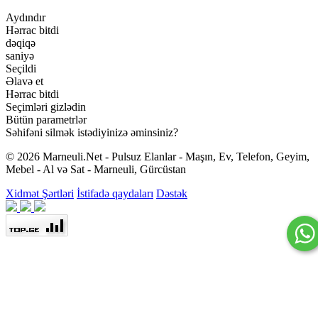
Aydındır
Hərrac bitdi
dəqiqə
saniyə
Seçildi
Əlavə et
Hərrac bitdi
Seçimləri gizlədin
Bütün parametrlər
Səhifəni silmək istədiyinizə əminsiniz?
© 2026 Marneuli.Net - Pulsuz Elanlar - Maşın, Ev, Telefon, Geyim,
Mebel - Al və Sat - Marneuli, Gürcüstan
Xidmət Şərtləri
İstifadə qaydaları
Dəstək