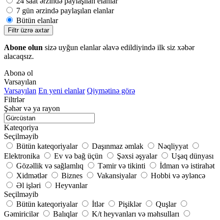
24 saat ərzində paylaşılan elanlar
7 gün ərzində paylaşılan elanlar
Bütün elanlar
Filtr üzrə axtar
Abone olun
sizə uyğun elanlar əlavə edildiyində ilk siz xəbər
alacaqsız.
Abonə ol
Varsayılan
Varsayılan
En yeni elanlar
Qiymətinə görə
Filtrlər
Şəhər və ya rayon
Kateqoriya
Seçilməyib
Bütün kateqoriyalar
Daşınmaz əmlak
Nəqliyyat
Elektronika
Ev və bağ üçün
Şəxsi əşyalar
Uşaq dünyası
Gözəllik və sağlamlıq
Təmir və tikinti
İdman və istirahət
Xidmətlər
Biznes
Vakansiyalar
Hobbi və əyləncə
Əl işləri
Heyvanlar
Seçilməyib
Bütün kateqoriyalar
İtlər
Pişiklər
Quşlar
Gəmiricilər
Balıqlar
K/t heyvanları və məhsulları