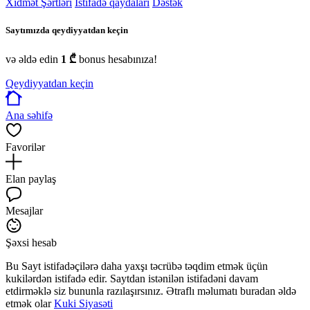
Xidmət Şərtləri
İstifadə qaydaları
Dəstək
Saytımızda qeydiyyatdan keçin
və əldə edin
1 ₾
bonus hesabınıza!
Qeydiyyatdan keçin
Ana səhifə
Favorilər
Elan paylaş
Mesajlar
Şəxsi hesab
Bu Sayt istifadəçilərə daha yaxşı təcrübə təqdim etmək üçün
kukilərdən istifadə edir. Saytdan istənilən istifadəni davam
etdirməklə siz bununla razılaşırsınız. Ətraflı məlumatı buradan əldə
etmək olar
Kuki Siyasəti