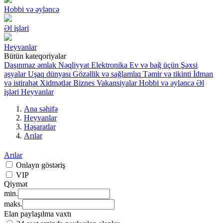
Hobbi və əyləncə
Əl işləri
Heyvanlar
Bütün kateqoriyalar
Daşınmaz əmlak
Nəqliyyat
Elektronika
Ev və bağ üçün
Şəxsi
əşyalar
Uşaq dünyası
Gözəllik və sağlamlıq
Təmir və tikinti
İdman
və istirahət
Xidmətlər
Biznes
Vakansiyalar
Hobbi və əyləncə
Əl
işləri
Heyvanlar
Ana səhifə
Heyvanlar
Həşaratlar
Arılar
Arılar
Onlayn göstəriş
VIP
Qiymət
min.
maks.
Elan paylaşılma vaxtı