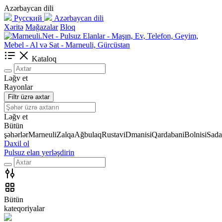
Azərbaycan dili
Русский
Azərbaycan dili
Xəritə
Mağazalar
Bloq
Kataloq
Ləğv et
Rayonlar
Filtr üzrə axtar
Ləğv et
Bütün
şəhərlər
Marneuli
Zalqa
Ağbulaq
Rustavi
Dmanisi
Qardabani
Bolnisi
Sada
Daxil ol
Pulsuz elan yerləşdirin
Bütün
kateqoriyalar