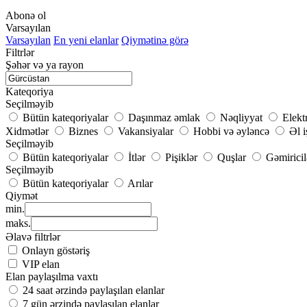
Abonə ol
Varsayılan
Varsayılan
En yeni elanlar
Qiymətinə görə
Filtrlər
Şəhər və ya rayon
Kateqoriya
Seçilməyib
Bütün kateqoriyalar
Daşınmaz əmlak
Nəqliyyat
Elekt
Xidmətlər
Biznes
Vakansiyalar
Hobbi və əyləncə
Əl i
Seçilməyib
Bütün kateqoriyalar
İtlər
Pişiklər
Quşlar
Gəmiricil
Seçilməyib
Bütün kateqoriyalar
Arılar
Qiymət
min.
maks.
Əlavə filtrlər
Onlayn göstəriş
VIP elan
Elan paylaşılma vaxtı
24 saat ərzində paylaşılan elanlar
7 gün ərzində paylaşılan elanlar