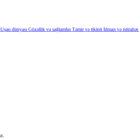
Uşaq dünyası
Gözəllik və sağlamlıq
Təmir və tikinti
İdman və istirahət
ız.