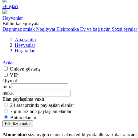
Əl işləri
Heyvanlar
Bütün kateqoriyalar
Daşınmaz əmlak
Nəqliyyat
Elektronika
Ev və bağ üçün
Şəxsi əşyalar
Ana səhifə
Heyvanlar
Həşaratlar
Arılar
Onlayn göstəriş
VIP
Qiymət
min.
maks.
Elan paylaşılma vaxtı
24 saat ərzində paylaşılan elanlar
7 gün ərzində paylaşılan elanlar
Bütün elanlar
Filtr üzrə axtar
Abone olun
sizə uyğun elanlar əlavə edildiyində ilk siz xəbər alacaqs