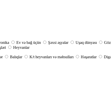
ronika
Ev və bağ üçün
Şəxsi əşyalar
Uşaq dünyası
Gözə
şləri
Heyvanlar
ər
Balıqlar
K/t heyvanları və məhsulları
Həşaratlar
Digə