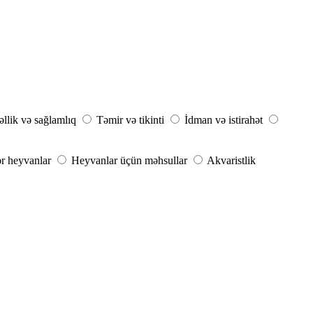
llik və sağlamlıq
Təmir və tikinti
İdman və istirahət
r heyvanlar
Heyvanlar üçün məhsullar
Akvaristlik