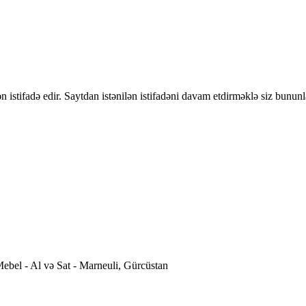
 istifadə edir. Saytdan istənilən istifadəni davam etdirməklə siz bununl
ebel - Al və Sat - Marneuli, Gürcüstan