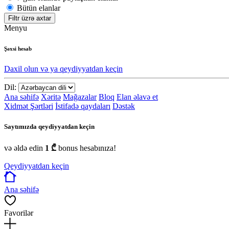
Bütün elanlar
Filtr üzrə axtar
Menyu
Şəxsi hesab
Daxil olun və ya qeydiyyatdan keçin
Dil:
Ana səhifə
Xəritə
Mağazalar
Bloq
Elan əlavə et
Xidmət Şərtləri
İstifadə qaydaları
Dəstək
Saytımızda qeydiyyatdan keçin
və əldə edin
1 ₾
bonus hesabınıza!
Qeydiyyatdan keçin
Ana səhifə
Favorilər