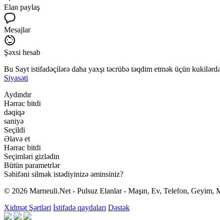
Elan paylaş
Mesajlar
Şəxsi hesab
Bu Sayt istifadəçilərə daha yaxşı təcrübə təqdim etmək üçün kukilərdən
Siyasəti
Aydındır
Hərrac bitdi
dəqiqə
saniyə
Seçildi
Əlavə et
Hərrac bitdi
Seçimləri gizlədin
Bütün parametrlər
Səhifəni silmək istədiyinizə əminsiniz?
© 2026 Marneuli.Net - Pulsuz Elanlar - Maşın, Ev, Telefon, Geyim, M
Xidmət Şərtləri
İstifadə qaydaları
Dəstək