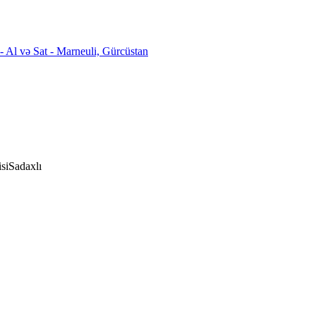
si
Sadaxlı