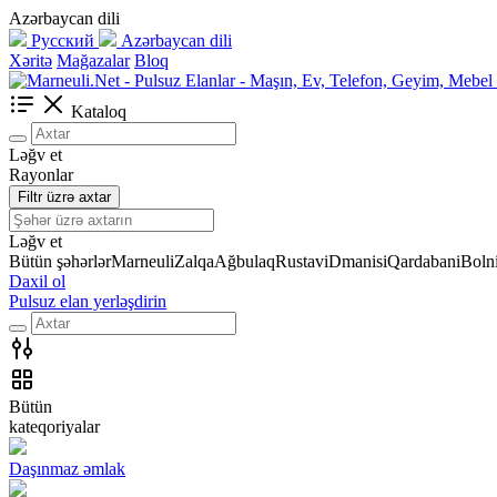
Azərbaycan dili
Русский
Azərbaycan dili
Xəritə
Mağazalar
Bloq
Kataloq
Ləğv et
Rayonlar
Filtr üzrə axtar
Ləğv et
Bütün şəhərlər
Marneuli
Zalqa
Ağbulaq
Rustavi
Dmanisi
Qardabani
Bolni
Daxil ol
Pulsuz elan yerləşdirin
Bütün
kateqoriyalar
Daşınmaz əmlak