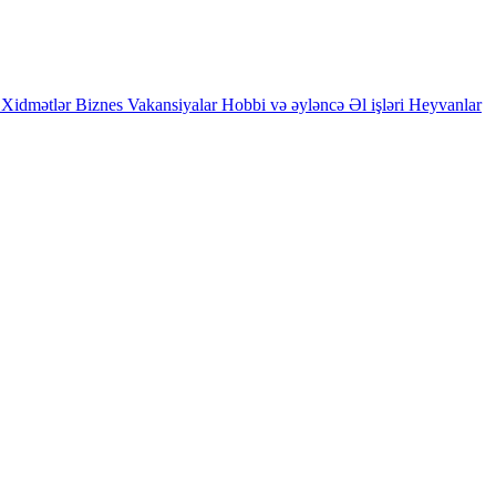
Xidmətlər
Biznes
Vakansiyalar
Hobbi və əyləncə
Əl işləri
Heyvanlar