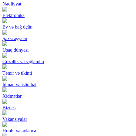
Nəqliyyat
Elektronika
Ev və bağ üçün
Şəxsi əşyalar
Uşaq dünyası
Gözəllik və sağlamlıq
Təmir və tikinti
İdman və istirahət
Xidmətlər
Biznes
Vakansiyalar
Hobbi və əyləncə