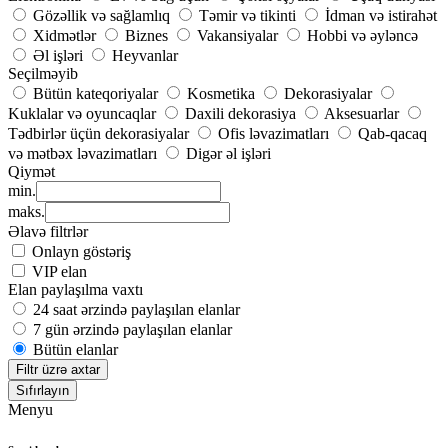
Gözəllik və sağlamlıq
Təmir və tikinti
İdman və istirahət
Xidmətlər
Biznes
Vakansiyalar
Hobbi və əyləncə
Əl işləri
Heyvanlar
Seçilməyib
Bütün kateqoriyalar
Kosmetika
Dekorasiyalar
Kuklalar və oyuncaqlar
Daxili dekorasiya
Aksesuarlar
Tədbirlər üçün dekorasiyalar
Ofis ləvazimatları
Qab-qacaq
və mətbəx ləvazimatları
Digər əl işləri
Qiymət
min.
maks.
Əlavə filtrlər
Onlayn göstəriş
VIP elan
Elan paylaşılma vaxtı
24 saat ərzində paylaşılan elanlar
7 gün ərzində paylaşılan elanlar
Bütün elanlar
Filtr üzrə axtar
Sıfırlayın
Menyu