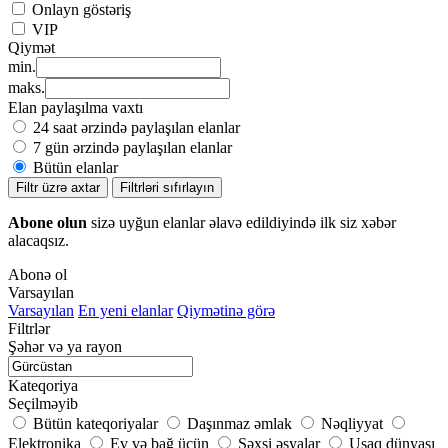
Onlayn göstəriş
VIP
Qiymət
min.
maks.
Elan paylaşılma vaxtı
24 saat ərzində paylaşılan elanlar
7 gün ərzində paylaşılan elanlar
Bütün elanlar
Filtr üzrə axtar
Filtrləri sıfırlayın
Abone olun
sizə uyğun elanlar əlavə edildiyində ilk siz xəbər
alacaqsız.
Abonə ol
Varsayılan
Varsayılan
En yeni elanlar
Qiymətinə görə
Filtrlər
Şəhər və ya rayon
Kateqoriya
Seçilməyib
Bütün kateqoriyalar
Daşınmaz əmlak
Nəqliyyat
Elektronika
Ev və bağ üçün
Şəxsi əşyalar
Uşaq dünyası