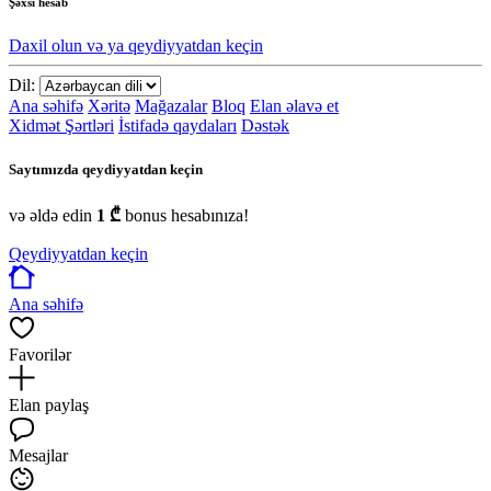
Şəxsi hesab
Daxil olun və ya qeydiyyatdan keçin
Dil:
Ana səhifə
Xəritə
Mağazalar
Bloq
Elan əlavə et
Xidmət Şərtləri
İstifadə qaydaları
Dəstək
Saytımızda qeydiyyatdan keçin
və əldə edin
1 ₾
bonus hesabınıza!
Qeydiyyatdan keçin
Ana səhifə
Favorilər
Elan paylaş
Mesajlar