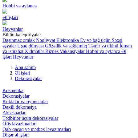
Hobbi və əyləncə
Əl işləri
Heyvanlar
Bütün kateqoriyalar
Daşınmaz əmlak
Nəqliyyat
Elektronika
Ev və bağ üçün
Şəxsi
əşyalar
Uşaq dünyası
Gözəllik və sağlamlıq
Təmir və tikinti
İdman
və istirahət
Xidmətlər
Biznes
Vakansiyalar
Hobbi və əyləncə
Əl
işləri
Heyvanlar
Ana səhifə
Əl işləri
Dekorasiyalar
Kosmetika
Dekorasiyalar
Kuklalar və oyuncaqlar
Daxili dekorasiya
Aksesuarlar
Tədbirlər üçün dekorasiyalar
Ofis ləvazimatları
Qab-qacaq və mətbəx ləvazimatları
Digər əl işləri