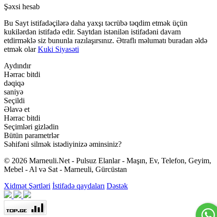
Şəxsi hesab
Bu Sayt istifadəçilərə daha yaxşı təcrübə təqdim etmək üçün
kukilərdən istifadə edir. Saytdan istənilən istifadəni davam
etdirməklə siz bununla razılaşırsınız. Ətraflı məlumatı buradan əldə
etmək olar
Kuki Siyasəti
Aydındır
Hərrac bitdi
dəqiqə
saniyə
Seçildi
Əlavə et
Hərrac bitdi
Seçimləri gizlədin
Bütün parametrlər
Səhifəni silmək istədiyinizə əminsiniz?
© 2026 Marneuli.Net - Pulsuz Elanlar - Maşın, Ev, Telefon, Geyim,
Mebel - Al və Sat - Marneuli, Gürcüstan
Xidmət Şərtləri
İstifadə qaydaları
Dəstək