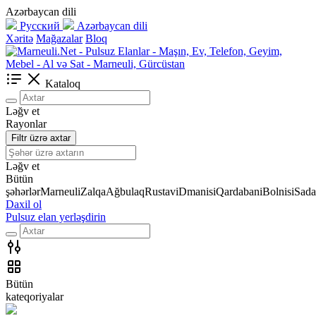
Azərbaycan dili
Русский
Azərbaycan dili
Xəritə
Mağazalar
Bloq
Kataloq
Ləğv et
Rayonlar
Filtr üzrə axtar
Ləğv et
Bütün
şəhərlər
Marneuli
Zalqa
Ağbulaq
Rustavi
Dmanisi
Qardabani
Bolnisi
Sada
Daxil ol
Pulsuz elan yerləşdirin
Bütün
kateqoriyalar