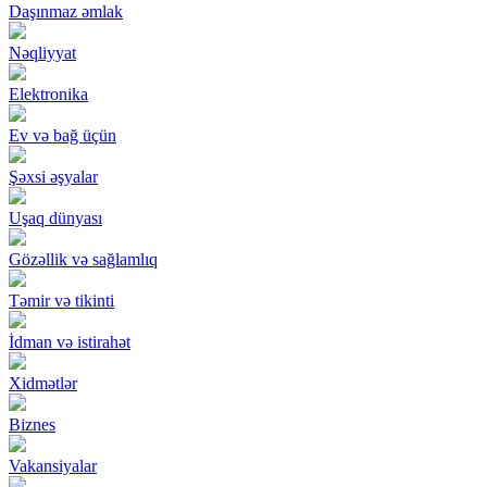
Daşınmaz əmlak
Nəqliyyat
Elektronika
Ev və bağ üçün
Şəxsi əşyalar
Uşaq dünyası
Gözəllik və sağlamlıq
Təmir və tikinti
İdman və istirahət
Xidmətlər
Biznes
Vakansiyalar