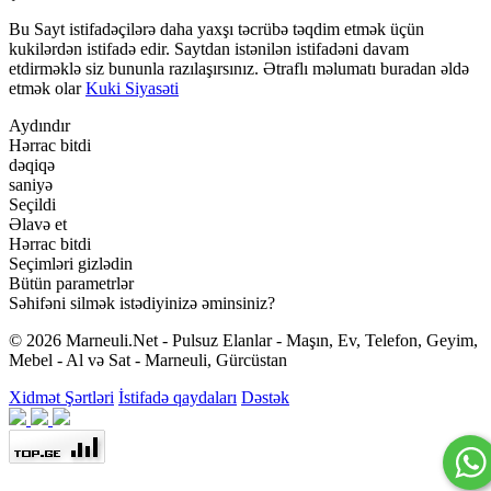
Bu Sayt istifadəçilərə daha yaxşı təcrübə təqdim etmək üçün
kukilərdən istifadə edir. Saytdan istənilən istifadəni davam
etdirməklə siz bununla razılaşırsınız. Ətraflı məlumatı buradan əldə
etmək olar
Kuki Siyasəti
Aydındır
Hərrac bitdi
dəqiqə
saniyə
Seçildi
Əlavə et
Hərrac bitdi
Seçimləri gizlədin
Bütün parametrlər
Səhifəni silmək istədiyinizə əminsiniz?
© 2026 Marneuli.Net - Pulsuz Elanlar - Maşın, Ev, Telefon, Geyim,
Mebel - Al və Sat - Marneuli, Gürcüstan
Xidmət Şərtləri
İstifadə qaydaları
Dəstək