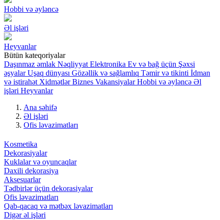
Hobbi və əyləncə
Əl işləri
Heyvanlar
Bütün kateqoriyalar
Daşınmaz əmlak
Nəqliyyat
Elektronika
Ev və bağ üçün
Şəxsi
əşyalar
Uşaq dünyası
Gözəllik və sağlamlıq
Təmir və tikinti
İdman
və istirahət
Xidmətlər
Biznes
Vakansiyalar
Hobbi və əyləncə
Əl
işləri
Heyvanlar
Ana səhifə
Əl işləri
Ofis ləvazimatları
Kosmetika
Dekorasiyalar
Kuklalar və oyuncaqlar
Daxili dekorasiya
Aksesuarlar
Tədbirlər üçün dekorasiyalar
Ofis ləvazimatları
Qab-qacaq və mətbəx ləvazimatları
Digər əl işləri