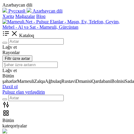
Azərbaycan dili
Русский
Azərbaycan dili
Xəritə
Mağazalar
Bloq
Kataloq
Ləğv et
Rayonlar
Filtr üzrə axtar
Ləğv et
Bütün
şəhərlər
Marneuli
Zalqa
Ağbulaq
Rustavi
Dmanisi
Qardabani
Bolnisi
Sada
Daxil ol
Pulsuz elan yerləşdirin
Bütün
kateqoriyalar