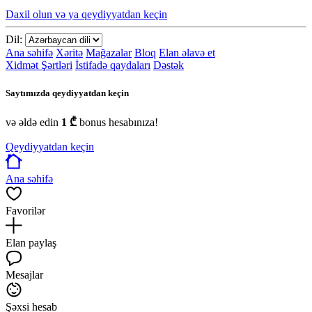
Daxil olun və ya qeydiyyatdan keçin
Dil:
Ana səhifə
Xəritə
Mağazalar
Bloq
Elan əlavə et
Xidmət Şərtləri
İstifadə qaydaları
Dəstək
Saytımızda qeydiyyatdan keçin
və əldə edin
1 ₾
bonus hesabınıza!
Qeydiyyatdan keçin
Ana səhifə
Favorilər
Elan paylaş
Mesajlar
Şəxsi hesab