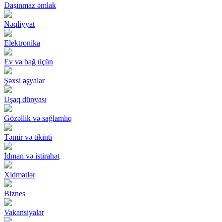
Daşınmaz əmlak
Nəqliyyat
Elektronika
Ev və bağ üçün
Şəxsi əşyalar
Uşaq dünyası
Gözəllik və sağlamlıq
Təmir və tikinti
İdman və istirahət
Xidmətlər
Biznes
Vakansiyalar