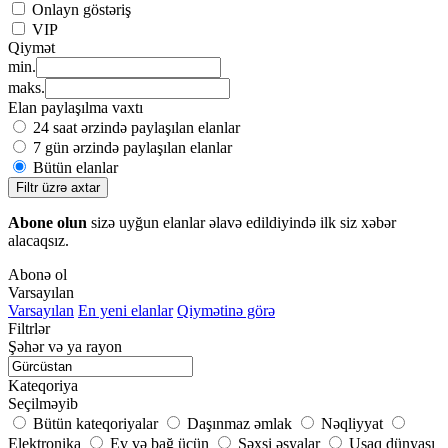
Onlayn göstəriş
VIP
Qiymət
min.
maks.
Elan paylaşılma vaxtı
24 saat ərzində paylaşılan elanlar
7 gün ərzində paylaşılan elanlar
Bütün elanlar
Filtr üzrə axtar
Abone olun
sizə uyğun elanlar əlavə edildiyində ilk siz xəbər
alacaqsız.
Abonə ol
Varsayılan
Varsayılan
En yeni elanlar
Qiymətinə görə
Filtrlər
Şəhər və ya rayon
Kateqoriya
Seçilməyib
Bütün kateqoriyalar
Daşınmaz əmlak
Nəqliyyat
Elektronika
Ev və bağ üçün
Şəxsi əşyalar
Uşaq dünyası