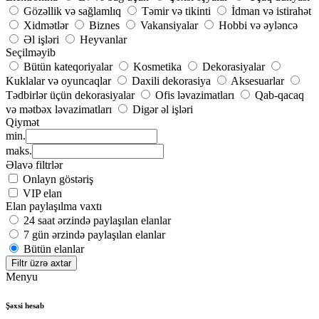
Gözəllik və sağlamlıq
Təmir və tikinti
İdman və istirahət
Xidmətlər
Biznes
Vakansiyalar
Hobbi və əyləncə
Əl işləri
Heyvanlar
Seçilməyib
Bütün kateqoriyalar
Kosmetika
Dekorasiyalar
Kuklalar və oyuncaqlar
Daxili dekorasiya
Aksesuarlar
Tədbirlər üçün dekorasiyalar
Ofis ləvazimatları
Qab-qacaq
və mətbəx ləvazimatları
Digər əl işləri
Qiymət
min.
maks.
Əlavə filtrlər
Onlayn göstəriş
VIP elan
Elan paylaşılma vaxtı
24 saat ərzində paylaşılan elanlar
7 gün ərzində paylaşılan elanlar
Bütün elanlar
Filtr üzrə axtar
Menyu
Şəxsi hesab