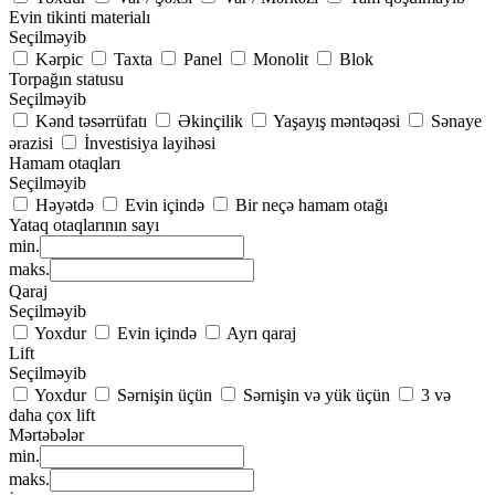
Evin tikinti materialı
Seçilməyib
Kərpic
Taxta
Panel
Monolit
Blok
Torpağın statusu
Seçilməyib
Kənd təsərrüfatı
Əkinçilik
Yaşayış məntəqəsi
Sənaye
ərazisi
İnvestisiya layihəsi
Hamam otaqları
Seçilməyib
Həyətdə
Evin içində
Bir neçə hamam otağı
Yataq otaqlarının sayı
min.
maks.
Qaraj
Seçilməyib
Yoxdur
Evin içində
Ayrı qaraj
Lift
Seçilməyib
Yoxdur
Sərnişin üçün
Sərnişin və yük üçün
3 və
daha çox lift
Mərtəbələr
min.
maks.