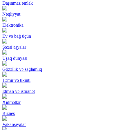
Daşınmaz əmlak
Nəqliyyat
Elektronika
Ev və bağ üçün
Şəxsi əşyalar
Uşaq dünyası
Gözəllik və sağlamlıq
Təmir və tikinti
İdman və istirahət
Xidmətlər
Biznes
Vakansiyalar