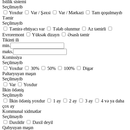
İstilik sistemi
Seçilməyib
Yoxdur
Var / Şəxsi
Var / Mərkəzi
Tam qoşulmayıb
Təmir
Seçilməyib
Təmirə ehtiyacı var
Tələb olunmur
Az təmirli
Evroremont
Yüksək dizayn
Əsaslı təmir
Tikinti ili
min.
maks.
Komissiya
Seçilməyib
Yoxdur
30%
50%
100%
Digər
Paltaryuyan maşın
Seçilməyib
Var
Yoxdur
İlkin ödəniş
Seçilməyib
İlkin ödəniş yoxdur
1 ay
2 ay
3 ay
4 və ya daha
çox ay
Kommunal xidmətlər
Seçilməyib
Daxildir
Daxil deyil
Qabyuyan maşın