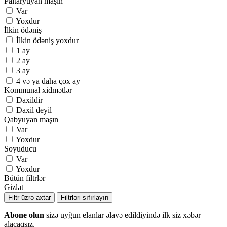
Paltaryuyan maşın
Var
Yoxdur
İlkin ödəniş
İlkin ödəniş yoxdur
1 ay
2 ay
3 ay
4 və ya daha çox ay
Kommunal xidmətlər
Daxildir
Daxil deyil
Qabyuyan maşın
Var
Yoxdur
Soyuducu
Var
Yoxdur
Bütün filtrlər
Gizlət
Filtr üzrə axtar
Filtrləri sıfırlayın
Abone olun
sizə uyğun elanlar əlavə edildiyində ilk siz xəbər
alacaqsız.