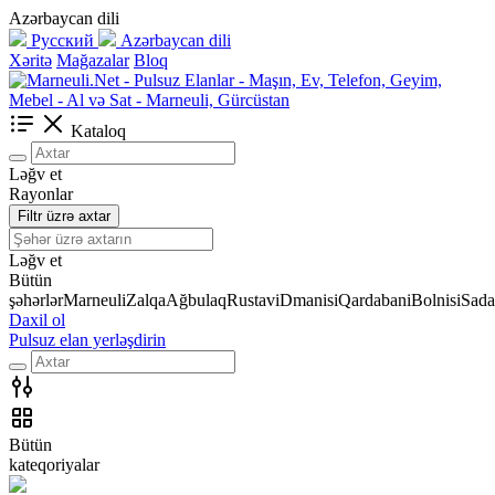
Azərbaycan dili
Русский
Azərbaycan dili
Xəritə
Mağazalar
Bloq
Kataloq
Ləğv et
Rayonlar
Filtr üzrə axtar
Ləğv et
Bütün
şəhərlər
Marneuli
Zalqa
Ağbulaq
Rustavi
Dmanisi
Qardabani
Bolnisi
Sada
Daxil ol
Pulsuz elan yerləşdirin
Bütün
kateqoriyalar