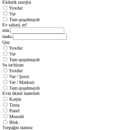
Elektrik enerjisi
Yoxdur
Var
Tam qoşulmayıb
Ev sahəsi, m²
min.
maks.
Qaz
Yoxdur
Var
Tam qoşulmayıb
Su təchizatı
Yoxdur
Var / Şəxsi
Var / Mərkəzi
Tam qoşulmayıb
Evin tikinti materialı
Kərpic
Taxta
Panel
Monolit
Blok
Torpağın statusu