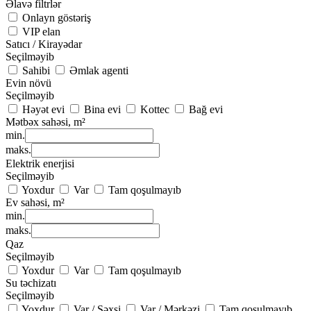
Əlavə filtrlər
Onlayn göstəriş
VIP elan
Satıcı / Kirayədar
Seçilməyib
Sahibi
Əmlak agenti
Evin növü
Seçilməyib
Həyət evi
Bina evi
Kottec
Bağ evi
Mətbəx sahəsi, m²
min.
maks.
Elektrik enerjisi
Seçilməyib
Yoxdur
Var
Tam qoşulmayıb
Ev sahəsi, m²
min.
maks.
Qaz
Seçilməyib
Yoxdur
Var
Tam qoşulmayıb
Su təchizatı
Seçilməyib
Yoxdur
Var / Şəxsi
Var / Mərkəzi
Tam qoşulmayıb