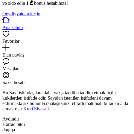
və əldə edin
1 ₾
bonus hesabınıza!
Qeydiyyatdan keçin
Ana səhifə
Favorilər
Elan paylaş
Mesajlar
Şəxsi hesab
Bu Sayt istifadəçilərə daha yaxşı təcrübə təqdim etmək üçün
kukilərdən istifadə edir. Saytdan istənilən istifadəni davam
etdirməklə siz bununla razılaşırsınız. Ətraflı məlumatı buradan əldə
etmək olar
Kuki Siyasəti
Aydındır
Hərrac bitdi
dəqiqə