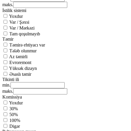
maks.
İstilik sistemi
Yoxdur
Var / Şəxsi
Var / Mərkəzi
Tam qoşulmayıb
Təmir
Təmirə ehtiyacı var
Tələb olunmur
Az təmirli
Evroremont
Yüksək dizayn
Əsaslı təmir
Tikinti ili
min.
maks.
Komissiya
Yoxdur
30%
50%
100%
Digər