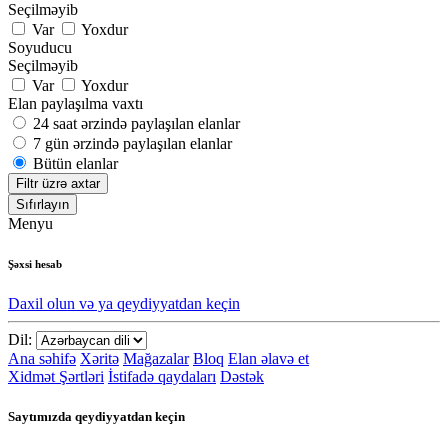
Seçilməyib
Var
Yoxdur
Soyuducu
Seçilməyib
Var
Yoxdur
Elan paylaşılma vaxtı
24 saat ərzində paylaşılan elanlar
7 gün ərzində paylaşılan elanlar
Bütün elanlar
Filtr üzrə axtar
Sıfırlayın
Menyu
Şəxsi hesab
Daxil olun və ya qeydiyyatdan keçin
Dil:
Ana səhifə
Xəritə
Mağazalar
Bloq
Elan əlavə et
Xidmət Şərtləri
İstifadə qaydaları
Dəstək
Saytımızda qeydiyyatdan keçin