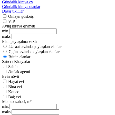
Gündəlik kirayə ev
Gündəlik kirayə otaqlar
Digər tikililər
Onlayn göstəriş
VIP
Aylıq kirayə qiyməti
min.
maks.
Elan paylaşılma vaxtı
24 saat ərzində paylaşılan elanlar
7 gün ərzində paylaşılan elanlar
Bütün elanlar
Satıcı / Kirayədar
Sahibi
Əmlak agenti
Evin növü
Həyət evi
Bina evi
Kottec
Bağ evi
Mətbəx sahəsi, m²
min.
maks.