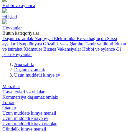
Hobbi və əyləncə
Əl işləri
Heyvanlar
Bütün kateqoriyalar
Daşınmaz əmlak
Nəqliyyat
Elektronika
Ev və bağ üçün
Şəxsi
əşyalar
Uşaq dünyası
Gözəllik və sağlamlıq
Təmir və tikinti
İdman
və istirahət
Xidmətlər
Biznes
Vakansiyalar
Hobbi və əyləncə
Əl
işləri
Heyvanlar
Ana səhifə
Daşınmaz əmlak
Uzun müddətli kirayə ev
Mənzillər
Həyət evləri və villalar
Kommersiya daşınmaz əmlakı
Torpaq
Otaqlar
Uzun müddətə kirayə mənzil
Uzun müddətli kirayə ev
Uzun müddətli kirayə otaqlar
Gündəlik kirayə mənzil