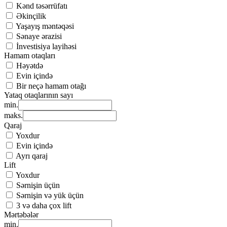
Kənd təsərrüfatı
Əkinçilik
Yaşayış məntəqəsi
Sənaye ərazisi
İnvestisiya layihəsi
Hamam otaqları
Həyətdə
Evin içində
Bir neçə hamam otağı
Yataq otaqlarının sayı
min.
maks.
Qaraj
Yoxdur
Evin içində
Ayrı qaraj
Lift
Yoxdur
Sərnişin üçün
Sərnişin və yük üçün
3 və daha çox lift
Mərtəbələr
min.