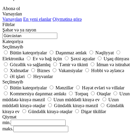
Abonə ol
Varsayılan
Varsayılan
En yeni elanlar
Qiymətinə görə
Filtrlər
Şəhər və ya rayon
Kateqoriya
Seçilməyib
Bütün kateqoriyalar
Daşınmaz əmlak
Nəqliyyat
Elektronika
Ev və bağ üçün
Şəxsi əşyalar
Uşaq dünyası
Gözəllik və sağlamlıq
Təmir və tikinti
İdman və istirahət
Xidmətlər
Biznes
Vakansiyalar
Hobbi və əyləncə
Əl işləri
Heyvanlar
Seçilməyib
Bütün kateqoriyalar
Mənzillər
Həyət evləri və villalar
Kommersiya daşınmaz əmlakı
Torpaq
Otaqlar
Uzun
müddətə kirayə mənzil
Uzun müddətli kirayə ev
Uzun
müddətli kirayə otaqlar
Gündəlik kirayə mənzil
Gündəlik
kirayə ev
Gündəlik kirayə otaqlar
Digər tikililər
Qiymət
min.
maks.