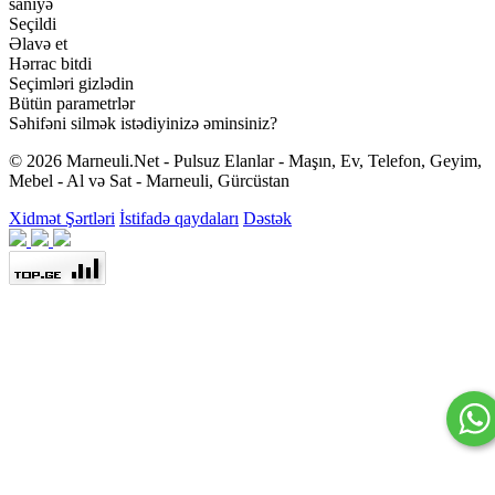
saniyə
Seçildi
Əlavə et
Hərrac bitdi
Seçimləri gizlədin
Bütün parametrlər
Səhifəni silmək istədiyinizə əminsiniz?
© 2026 Marneuli.Net - Pulsuz Elanlar - Maşın, Ev, Telefon, Geyim,
Mebel - Al və Sat - Marneuli, Gürcüstan
Xidmət Şərtləri
İstifadə qaydaları
Dəstək