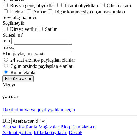
Boş və geniş obyektlər
Ticarət obyektləri
Ofis məkanı
İstehsal
Anbar
Digər kommersiya daşınmaz əmlakı
Sövdələşmə növü
Seçilməyib
Kirayə verilir
Satılır
Sahəsi, m²
min.
maks.
Elan paylaşılma vaxtı
24 saat ərzində paylaşılan elanlar
7 gün ərzində paylaşılan elanlar
Bütün elanlar
Filtr üzrə axtar
Menyu
Şəxsi hesab
Daxil olun və ya qeydiyyatdan keçin
Dil:
Ana səhifə
Xəritə
Mağazalar
Bloq
Elan əlavə et
Xidmət Şərtləri
İstifadə qaydaları
Dəstək