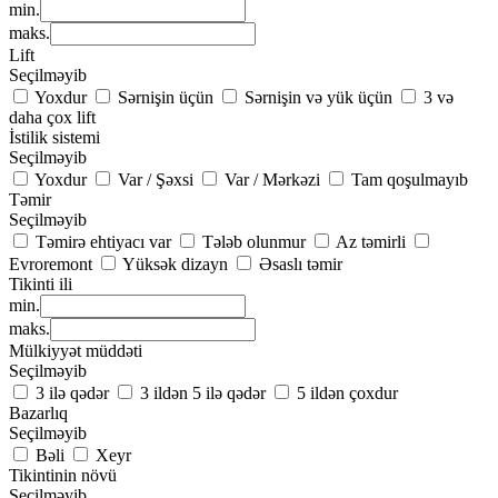
min.
maks.
Lift
Seçilməyib
Yoxdur
Sərnişin üçün
Sərnişin və yük üçün
3 və
daha çox lift
İstilik sistemi
Seçilməyib
Yoxdur
Var / Şəxsi
Var / Mərkəzi
Tam qoşulmayıb
Təmir
Seçilməyib
Təmirə ehtiyacı var
Tələb olunmur
Az təmirli
Evroremont
Yüksək dizayn
Əsaslı təmir
Tikinti ili
min.
maks.
Mülkiyyət müddəti
Seçilməyib
3 ilə qədər
3 ildən 5 ilə qədər
5 ildən çoxdur
Bazarlıq
Seçilməyib
Bəli
Xeyr
Tikintinin növü
Seçilməyib