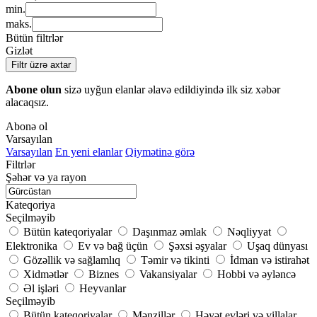
min.
maks.
Bütün filtrlər
Gizlət
Filtr üzrə axtar
Abone olun
sizə uyğun elanlar əlavə edildiyində ilk siz xəbər
alacaqsız.
Abonə ol
Varsayılan
Varsayılan
En yeni elanlar
Qiymətinə görə
Filtrlər
Şəhər və ya rayon
Kateqoriya
Seçilməyib
Bütün kateqoriyalar
Daşınmaz əmlak
Nəqliyyat
Elektronika
Ev və bağ üçün
Şəxsi əşyalar
Uşaq dünyası
Gözəllik və sağlamlıq
Təmir və tikinti
İdman və istirahət
Xidmətlər
Biznes
Vakansiyalar
Hobbi və əyləncə
Əl işləri
Heyvanlar
Seçilməyib
Bütün kateqoriyalar
Mənzillər
Həyət evləri və villalar