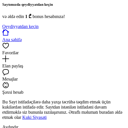
Saytımızda qeydiyyatdan keçin
və əldə edin
1 ₾
bonus hesabınıza!
Qeydiyyatdan keçin
Ana səhifə
Favorilər
Elan paylaş
Mesajlar
Şəxsi hesab
Bu Sayt istifadəçilərə daha yaxşı təcrübə təqdim etmək üçün
kukilərdən istifadə edir. Saytdan istənilən istifadəni davam
etdirməklə siz bununla razılaşırsınız. Ətraflı məlumatı buradan əldə
etmək olar
Kuki Siyasəti
Aydındır