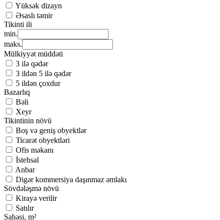
Yüksək dizayn
Əsaslı təmir
Tikinti ili
min.
maks.
Mülkiyyət müddəti
3 ilə qədər
3 ildən 5 ilə qədər
5 ildən çoxdur
Bazarlıq
Bəli
Xeyr
Tikintinin növü
Boş və geniş obyektlər
Ticarət obyektləri
Ofis məkanı
İstehsal
Anbar
Digər kommersiya daşınmaz əmlakı
Sövdələşmə növü
Kirayə verilir
Satılır
Sahəsi, m²