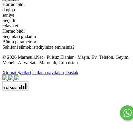
Hərrac bitdi
dəqiqə
saniyə
Seçildi
Əlavə et
Hərrac bitdi
Seçimləri gizlədin
Bütün parametrlər
Səhifəni silmək istədiyinizə əminsiniz?
© 2026 Marneuli.Net - Pulsuz Elanlar - Maşın, Ev, Telefon, Geyim,
Mebel - Al və Sat - Marneuli, Gürcüstan
Xidmət Şərtləri
İstifadə qaydaları
Dəstək