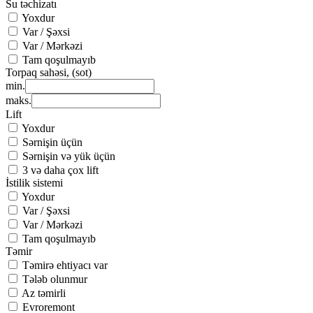
Su təchizatı
Yoxdur
Var / Şəxsi
Var / Mərkəzi
Tam qoşulmayıb
Torpaq sahəsi, (sot)
min.
maks.
Lift
Yoxdur
Sərnişin üçün
Sərnişin və yük üçün
3 və daha çox lift
İstilik sistemi
Yoxdur
Var / Şəxsi
Var / Mərkəzi
Tam qoşulmayıb
Təmir
Təmirə ehtiyacı var
Tələb olunmur
Az təmirli
Evroremont