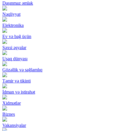
Daşınmaz əmlak
Nəqliyyat
Elektronika
Ev və bağ üçün
Şəxsi əşyalar
Uşaq dünyası
Gözəllik və sağlamlıq
Təmir və tikinti
İdman və istirahət
Xidmətlər
Biznes
Vakansiyalar