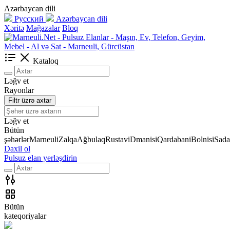
Azərbaycan dili
Русский
Azərbaycan dili
Xəritə
Mağazalar
Bloq
Kataloq
Ləğv et
Rayonlar
Filtr üzrə axtar
Ləğv et
Bütün
şəhərlər
Marneuli
Zalqa
Ağbulaq
Rustavi
Dmanisi
Qardabani
Bolnisi
Sada
Daxil ol
Pulsuz elan yerləşdirin
Bütün
kateqoriyalar