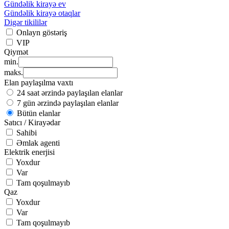
Gündəlik kirayə ev
Gündəlik kirayə otaqlar
Digər tikililər
Onlayn göstəriş
VIP
Qiymət
min.
maks.
Elan paylaşılma vaxtı
24 saat ərzində paylaşılan elanlar
7 gün ərzində paylaşılan elanlar
Bütün elanlar
Satıcı / Kirayədar
Sahibi
Əmlak agenti
Elektrik enerjisi
Yoxdur
Var
Tam qoşulmayıb
Qaz
Yoxdur
Var
Tam qoşulmayıb