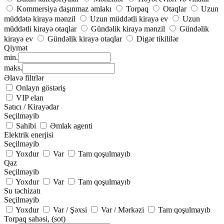
Kommersiya daşınmaz əmlakı
Torpaq
Otaqlar
Uzun
müddətə kirayə mənzil
Uzun müddətli kirayə ev
Uzun
müddətli kirayə otaqlar
Gündəlik kirayə mənzil
Gündəlik
kirayə ev
Gündəlik kirayə otaqlar
Digər tikililər
Qiymət
min.
maks.
Əlavə filtrlər
Onlayn göstəriş
VIP elan
Satıcı / Kirayədar
Seçilməyib
Sahibi
Əmlak agenti
Elektrik enerjisi
Seçilməyib
Yoxdur
Var
Tam qoşulmayıb
Qaz
Seçilməyib
Yoxdur
Var
Tam qoşulmayıb
Su təchizatı
Seçilməyib
Yoxdur
Var / Şəxsi
Var / Mərkəzi
Tam qoşulmayıb
Torpaq sahəsi, (sot)