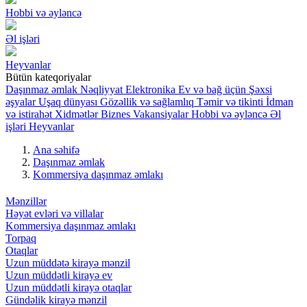
Hobbi və əyləncə
Əl işləri
Heyvanlar
Bütün kateqoriyalar
Daşınmaz əmlak
Nəqliyyat
Elektronika
Ev və bağ üçün
Şəxsi
əşyalar
Uşaq dünyası
Gözəllik və sağlamlıq
Təmir və tikinti
İdman
və istirahət
Xidmətlər
Biznes
Vakansiyalar
Hobbi və əyləncə
Əl
işləri
Heyvanlar
Ana səhifə
Daşınmaz əmlak
Kommersiya daşınmaz əmlakı
Mənzillər
Həyət evləri və villalar
Kommersiya daşınmaz əmlakı
Torpaq
Otaqlar
Uzun müddətə kirayə mənzil
Uzun müddətli kirayə ev
Uzun müddətli kirayə otaqlar
Gündəlik kirayə mənzil