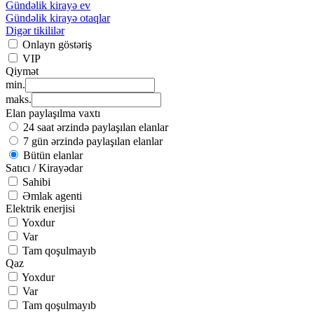
Gündəlik kirayə ev
Gündəlik kirayə otaqlar
Digər tikililər
Onlayn göstəriş
VIP
Qiymət
min.
maks.
Elan paylaşılma vaxtı
24 saat ərzində paylaşılan elanlar
7 gün ərzində paylaşılan elanlar
Bütün elanlar
Satıcı / Kirayədar
Sahibi
Əmlak agenti
Elektrik enerjisi
Yoxdur
Var
Tam qoşulmayıb
Qaz
Yoxdur
Var
Tam qoşulmayıb