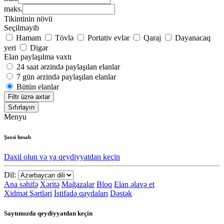
maks.
Tikintinin növü
Seçilməyib
Hamam
Tövlə
Portativ evlər
Qaraj
Dayanacaq
yeri
Digər
Elan paylaşılma vaxtı
24 saat ərzində paylaşılan elanlar
7 gün ərzində paylaşılan elanlar
Bütün elanlar
Filtr üzrə axtar
Sıfırlayın
Menyu
Şəxsi hesab
Daxil olun və ya qeydiyyatdan keçin
Dil:
Ana səhifə
Xəritə
Mağazalar
Bloq
Elan əlavə et
Xidmət Şərtləri
İstifadə qaydaları
Dəstək
Saytımızda qeydiyyatdan keçin