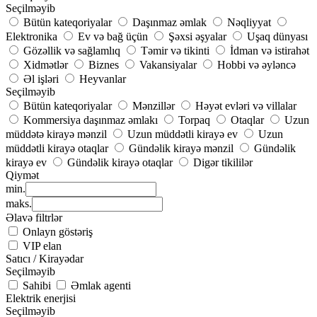
Seçilməyib
Bütün kateqoriyalar
Daşınmaz əmlak
Nəqliyyat
Elektronika
Ev və bağ üçün
Şəxsi əşyalar
Uşaq dünyası
Gözəllik və sağlamlıq
Təmir və tikinti
İdman və istirahət
Xidmətlər
Biznes
Vakansiyalar
Hobbi və əyləncə
Əl işləri
Heyvanlar
Seçilməyib
Bütün kateqoriyalar
Mənzillər
Həyət evləri və villalar
Kommersiya daşınmaz əmlakı
Torpaq
Otaqlar
Uzun
müddətə kirayə mənzil
Uzun müddətli kirayə ev
Uzun
müddətli kirayə otaqlar
Gündəlik kirayə mənzil
Gündəlik
kirayə ev
Gündəlik kirayə otaqlar
Digər tikililər
Qiymət
min.
maks.
Əlavə filtrlər
Onlayn göstəriş
VIP elan
Satıcı / Kirayədar
Seçilməyib
Sahibi
Əmlak agenti
Elektrik enerjisi
Seçilməyib