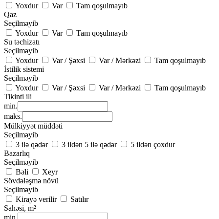
Yoxdur
Var
Tam qoşulmayıb
Qaz
Seçilməyib
Yoxdur
Var
Tam qoşulmayıb
Su təchizatı
Seçilməyib
Yoxdur
Var / Şəxsi
Var / Mərkəzi
Tam qoşulmayıb
İstilik sistemi
Seçilməyib
Yoxdur
Var / Şəxsi
Var / Mərkəzi
Tam qoşulmayıb
Tikinti ili
min.
maks.
Mülkiyyət müddəti
Seçilməyib
3 ilə qədər
3 ildən 5 ilə qədər
5 ildən çoxdur
Bazarlıq
Seçilməyib
Bəli
Xeyr
Sövdələşmə növü
Seçilməyib
Kirayə verilir
Satılır
Sahəsi, m²
min.