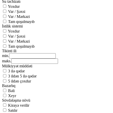
Su təchizatı
Yoxdur
Var / Şəxsi
Var / Mərkəzi
Tam qoşulmayıb
İstilik sistemi
Yoxdur
Var / Şəxsi
Var / Mərkəzi
Tam qoşulmayıb
Tikinti ili
min.
maks.
Mülkiyyət müddəti
3 ilə qədər
3 ildən 5 ilə qədər
5 ildən çoxdur
Bazarlıq
Bəli
Xeyr
Sövdələşmə növü
Kirayə verilir
Satılır