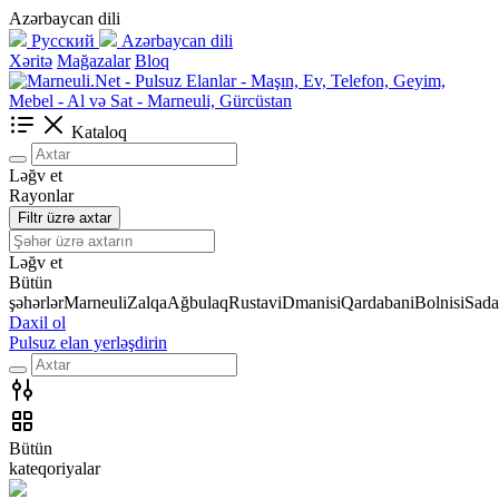
Azərbaycan dili
Русский
Azərbaycan dili
Xəritə
Mağazalar
Bloq
Kataloq
Ləğv et
Rayonlar
Filtr üzrə axtar
Ləğv et
Bütün
şəhərlər
Marneuli
Zalqa
Ağbulaq
Rustavi
Dmanisi
Qardabani
Bolnisi
Sada
Daxil ol
Pulsuz elan yerləşdirin
Bütün
kateqoriyalar