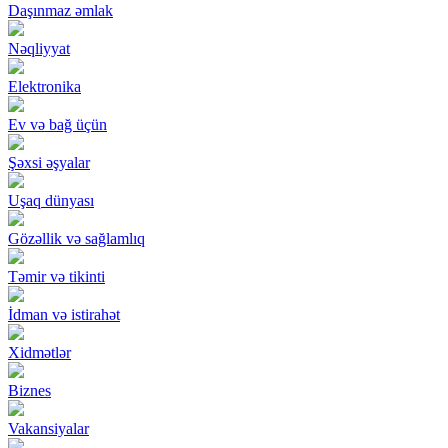
Daşınmaz əmlak
Nəqliyyat
Elektronika
Ev və bağ üçün
Şəxsi əşyalar
Uşaq dünyası
Gözəllik və sağlamlıq
Təmir və tikinti
İdman və istirahət
Xidmətlər
Biznes
Vakansiyalar