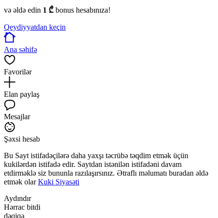
və əldə edin
1 ₾
bonus hesabınıza!
Qeydiyyatdan keçin
Ana səhifə
Favorilər
Elan paylaş
Mesajlar
Şəxsi hesab
Bu Sayt istifadəçilərə daha yaxşı təcrübə təqdim etmək üçün
kukilərdən istifadə edir. Saytdan istənilən istifadəni davam
etdirməklə siz bununla razılaşırsınız. Ətraflı məlumatı buradan əldə
etmək olar
Kuki Siyasəti
Aydındır
Hərrac bitdi
dəqiqə