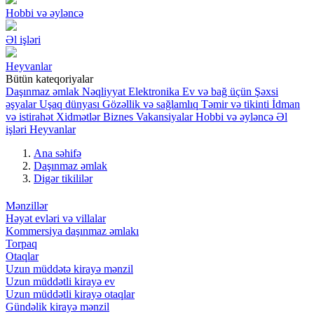
Hobbi və əyləncə
Əl işləri
Heyvanlar
Bütün kateqoriyalar
Daşınmaz əmlak
Nəqliyyat
Elektronika
Ev və bağ üçün
Şəxsi
əşyalar
Uşaq dünyası
Gözəllik və sağlamlıq
Təmir və tikinti
İdman
və istirahət
Xidmətlər
Biznes
Vakansiyalar
Hobbi və əyləncə
Əl
işləri
Heyvanlar
Ana səhifə
Daşınmaz əmlak
Digər tikililər
Mənzillər
Həyət evləri və villalar
Kommersiya daşınmaz əmlakı
Torpaq
Otaqlar
Uzun müddətə kirayə mənzil
Uzun müddətli kirayə ev
Uzun müddətli kirayə otaqlar
Gündəlik kirayə mənzil