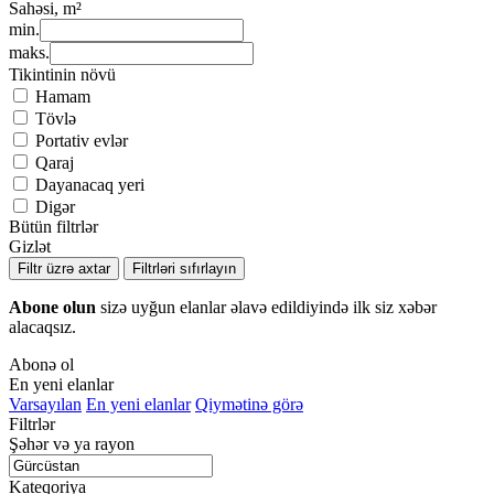
Sahəsi, m²
min.
maks.
Tikintinin növü
Hamam
Tövlə
Portativ evlər
Qaraj
Dayanacaq yeri
Digər
Bütün filtrlər
Gizlət
Filtr üzrə axtar
Filtrləri sıfırlayın
Abone olun
sizə uyğun elanlar əlavə edildiyində ilk siz xəbər
alacaqsız.
Abonə ol
En yeni elanlar
Varsayılan
En yeni elanlar
Qiymətinə görə
Filtrlər
Şəhər və ya rayon
Kateqoriya