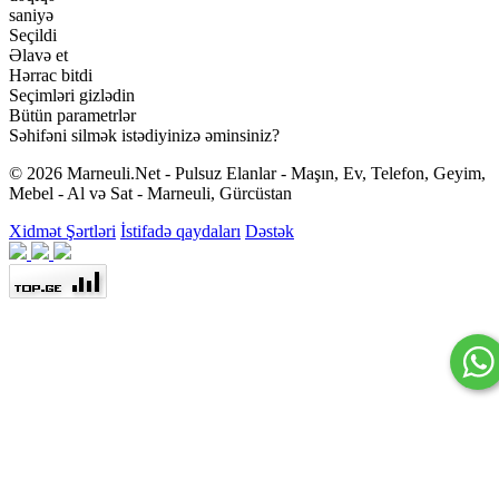
saniyə
Seçildi
Əlavə et
Hərrac bitdi
Seçimləri gizlədin
Bütün parametrlər
Səhifəni silmək istədiyinizə əminsiniz?
© 2026 Marneuli.Net - Pulsuz Elanlar - Maşın, Ev, Telefon, Geyim,
Mebel - Al və Sat - Marneuli, Gürcüstan
Xidmət Şərtləri
İstifadə qaydaları
Dəstək