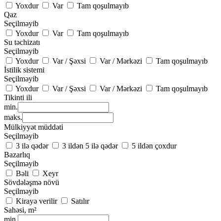
Yoxdur
Var
Tam qoşulmayıb
Qaz
Seçilməyib
Yoxdur
Var
Tam qoşulmayıb
Su təchizatı
Seçilməyib
Yoxdur
Var / Şəxsi
Var / Mərkəzi
Tam qoşulmayıb
İstilik sistemi
Seçilməyib
Yoxdur
Var / Şəxsi
Var / Mərkəzi
Tam qoşulmayıb
Tikinti ili
min.
maks.
Mülkiyyət müddəti
Seçilməyib
3 ilə qədər
3 ildən 5 ilə qədər
5 ildən çoxdur
Bazarlıq
Seçilməyib
Bəli
Xeyr
Sövdələşmə növü
Seçilməyib
Kirayə verilir
Satılır
Sahəsi, m²
min.