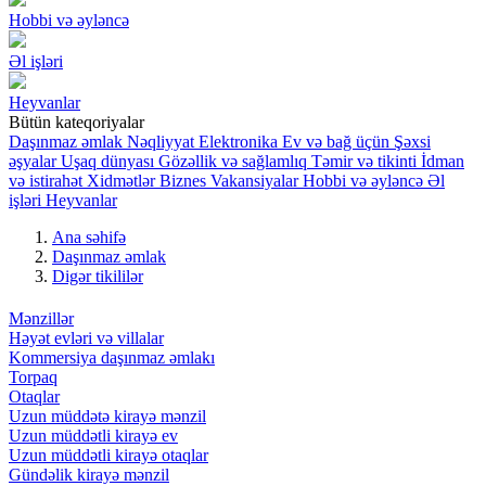
Hobbi və əyləncə
Əl işləri
Heyvanlar
Bütün kateqoriyalar
Daşınmaz əmlak
Nəqliyyat
Elektronika
Ev və bağ üçün
Şəxsi
əşyalar
Uşaq dünyası
Gözəllik və sağlamlıq
Təmir və tikinti
İdman
və istirahət
Xidmətlər
Biznes
Vakansiyalar
Hobbi və əyləncə
Əl
işləri
Heyvanlar
Ana səhifə
Daşınmaz əmlak
Digər tikililər
Mənzillər
Həyət evləri və villalar
Kommersiya daşınmaz əmlakı
Torpaq
Otaqlar
Uzun müddətə kirayə mənzil
Uzun müddətli kirayə ev
Uzun müddətli kirayə otaqlar
Gündəlik kirayə mənzil