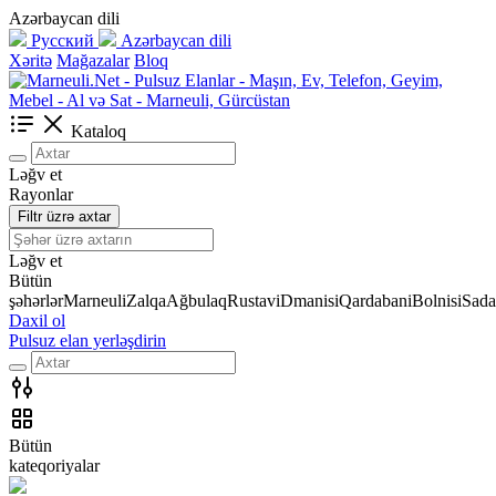
Azərbaycan dili
Русский
Azərbaycan dili
Xəritə
Mağazalar
Bloq
Kataloq
Ləğv et
Rayonlar
Filtr üzrə axtar
Ləğv et
Bütün
şəhərlər
Marneuli
Zalqa
Ağbulaq
Rustavi
Dmanisi
Qardabani
Bolnisi
Sada
Daxil ol
Pulsuz elan yerləşdirin
Bütün
kateqoriyalar