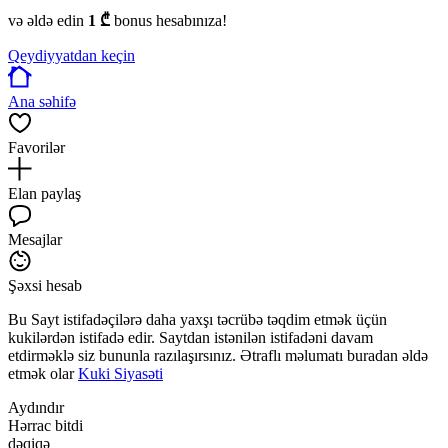
və əldə edin
1 ₾
bonus hesabınıza!
Qeydiyyatdan keçin
Ana səhifə
Favorilər
Elan paylaş
Mesajlar
Şəxsi hesab
Bu Sayt istifadəçilərə daha yaxşı təcrübə təqdim etmək üçün
kukilərdən istifadə edir. Saytdan istənilən istifadəni davam
etdirməklə siz bununla razılaşırsınız. Ətraflı məlumatı buradan əldə
etmək olar
Kuki Siyasəti
Aydındır
Hərrac bitdi
dəqiqə