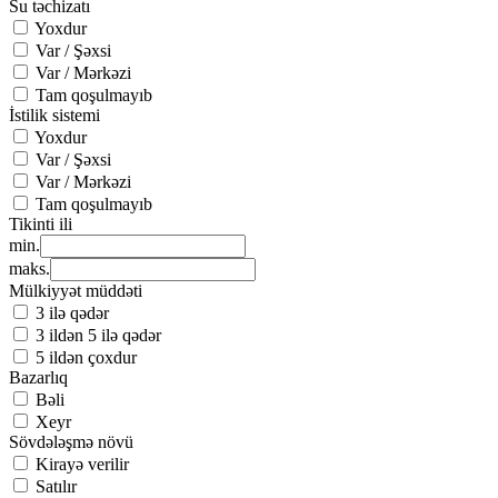
Su təchizatı
Yoxdur
Var / Şəxsi
Var / Mərkəzi
Tam qoşulmayıb
İstilik sistemi
Yoxdur
Var / Şəxsi
Var / Mərkəzi
Tam qoşulmayıb
Tikinti ili
min.
maks.
Mülkiyyət müddəti
3 ilə qədər
3 ildən 5 ilə qədər
5 ildən çoxdur
Bazarlıq
Bəli
Xeyr
Sövdələşmə növü
Kirayə verilir
Satılır