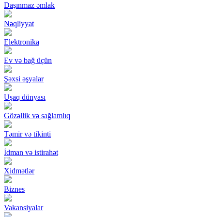
Daşınmaz əmlak
Nəqliyyat
Elektronika
Ev və bağ üçün
Şəxsi əşyalar
Uşaq dünyası
Gözəllik və sağlamlıq
Təmir və tikinti
İdman və istirahət
Xidmətlər
Biznes
Vakansiyalar