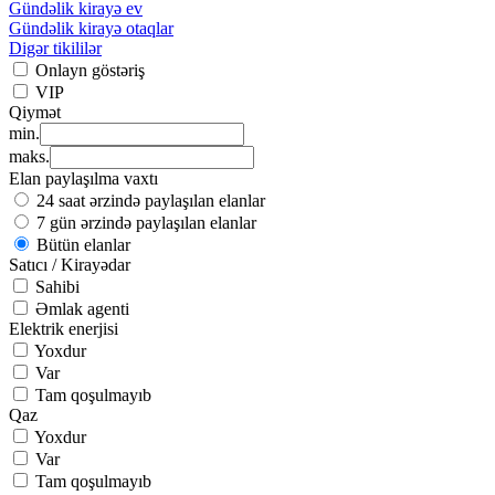
Gündəlik kirayə ev
Gündəlik kirayə otaqlar
Digər tikililər
Onlayn göstəriş
VIP
Qiymət
min.
maks.
Elan paylaşılma vaxtı
24 saat ərzində paylaşılan elanlar
7 gün ərzində paylaşılan elanlar
Bütün elanlar
Satıcı / Kirayədar
Sahibi
Əmlak agenti
Elektrik enerjisi
Yoxdur
Var
Tam qoşulmayıb
Qaz
Yoxdur
Var
Tam qoşulmayıb