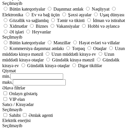
Seçilməyib
Bütün kateqoriyalar
Daşınmaz əmlak
Nəqliyyat
Elektronika
Ev və bağ üçün
Şəxsi əşyalar
Uşaq dünyası
Gözəllik və sağlamlıq
Təmir və tikinti
İdman və istirahət
Xidmətlər
Biznes
Vakansiyalar
Hobbi və əyləncə
Əl işləri
Heyvanlar
Seçilməyib
Bütün kateqoriyalar
Mənzillər
Həyət evləri və villalar
Kommersiya daşınmaz əmlakı
Torpaq
Otaqlar
Uzun
müddətə kirayə mənzil
Uzun müddətli kirayə ev
Uzun
müddətli kirayə otaqlar
Gündəlik kirayə mənzil
Gündəlik
kirayə ev
Gündəlik kirayə otaqlar
Digər tikililər
Qiymət
min.
maks.
Əlavə filtrlər
Onlayn göstəriş
VIP elan
Satıcı / Kirayədar
Seçilməyib
Sahibi
Əmlak agenti
Elektrik enerjisi
Seçilməyib