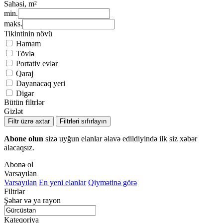
Sahəsi, m²
min.
maks.
Tikintinin növü
Hamam
Tövlə
Portativ evlər
Qaraj
Dayanacaq yeri
Digər
Bütün filtrlər
Gizlət
Filtr üzrə axtar
Filtrləri sıfırlayın
Abone olun
sizə uyğun elanlar əlavə edildiyində ilk siz xəbər
alacaqsız.
Abonə ol
Varsayılan
Varsayılan
En yeni elanlar
Qiymətinə görə
Filtrlər
Şəhər və ya rayon
Kateqoriya