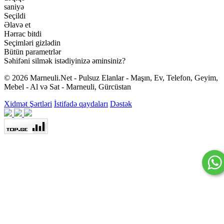
saniyə
Seçildi
Əlavə et
Hərrac bitdi
Seçimləri gizlədin
Bütün parametrlər
Səhifəni silmək istədiyinizə əminsiniz?
© 2026 Marneuli.Net - Pulsuz Elanlar - Maşın, Ev, Telefon, Geyim,
Mebel - Al və Sat - Marneuli, Gürcüstan
Xidmət Şərtləri
İstifadə qaydaları
Dəstək