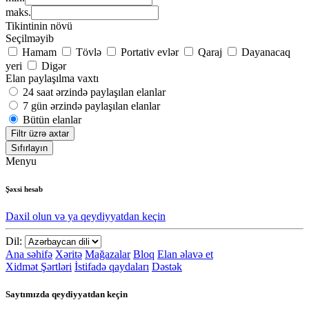
maks.
Tikintinin növü
Seçilməyib
Hamam
Tövlə
Portativ evlər
Qaraj
Dayanacaq
yeri
Digər
Elan paylaşılma vaxtı
24 saat ərzində paylaşılan elanlar
7 gün ərzində paylaşılan elanlar
Bütün elanlar
Filtr üzrə axtar
Sıfırlayın
Menyu
Şəxsi hesab
Daxil olun və ya qeydiyyatdan keçin
Dil:
Ana səhifə
Xəritə
Mağazalar
Bloq
Elan əlavə et
Xidmət Şərtləri
İstifadə qaydaları
Dəstək
Saytımızda qeydiyyatdan keçin