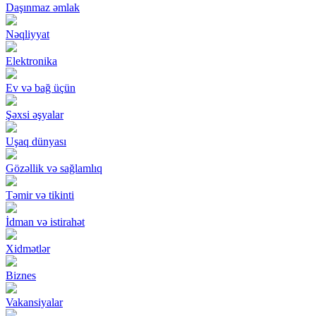
Daşınmaz əmlak
Nəqliyyat
Elektronika
Ev və bağ üçün
Şəxsi əşyalar
Uşaq dünyası
Gözəllik və sağlamlıq
Təmir və tikinti
İdman və istirahət
Xidmətlər
Biznes
Vakansiyalar