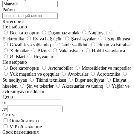
Район
Категория
Не выбрано
Все категории
Daşınmaz əmlak
Nəqliyyat
Elektronika
Ev və bağ üçün
Şəxsi əşyalar
Uşaq dünyası
Gözəllik və sağlamlıq
Təmir və tikinti
İdman və istirahət
Xidmətlər
Biznes
Vakansiyalar
Hobbi və əyləncə
Əl işləri
Heyvanlar
Не выбрано
Все категории
Avtomobillər
Motosikletlər və mopedlər
Yük maşınları və qoşqular
Avtobuslar
Aqrotexnika
Su nəqliyyatı
Tikinti texnikası
Digər nəqliyyat
Ehtiyat
hissələri
Şin və təkərlər
Aksesuarlar və tüninq
Yağlar və
avtokimyəvi maddələr
Цена
от
до
Статус
Онлайн-показ
VIP объявление
Срок размещения