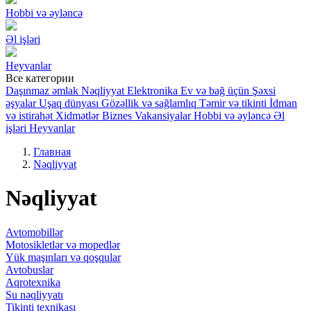
Hobbi və əyləncə
Əl işləri
Heyvanlar
Все категории
Daşınmaz əmlak
Nəqliyyat
Elektronika
Ev və bağ üçün
Şəxsi
əşyalar
Uşaq dünyası
Gözəllik və sağlamlıq
Təmir və tikinti
İdman
və istirahət
Xidmətlər
Biznes
Vakansiyalar
Hobbi və əyləncə
Əl
işləri
Heyvanlar
Главная
Nəqliyyat
Nəqliyyat
Avtomobillər
Motosikletlər və mopedlər
Yük maşınları və qoşqular
Avtobuslar
Aqrotexnika
Su nəqliyyatı
Tikinti texnikası