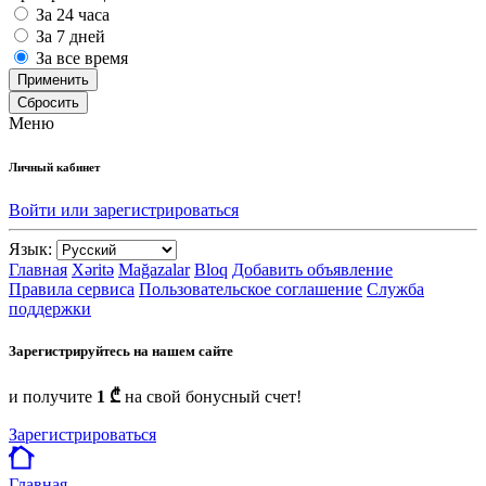
За 24 часа
За 7 дней
За все время
Применить
Сбросить
Меню
Личный кабинет
Войти или зарегистрироваться
Язык:
Главная
Xəritə
Mağazalar
Bloq
Добавить объявление
Правила сервиса
Пользовательское соглашение
Служба
поддержки
Зарегистрируйтесь на нашем сайте
и получите
1 ₾
на свой бонусный счет!
Зарегистрироваться
Главная