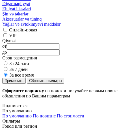
Digər nəqliyyat
Ehtiyat hissələri
Şin və təkərlər
Aksesuarlar və tüninq
Yağlar və avtokimyəvi maddələr
Онлайн-показ
VIP
Qiymət
от
до
Срок размещения
За 24 часа
За 7 дней
За все время
Применить
Сбросить фильтры
Оформите подписку
на поиск и получайте первым новые
объявления по Вашим параметрам
Подписаться
По умолчанию
По умолчанию
По новизне
По стоимости
Фильтры
Город или регион