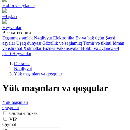
Hobbi və əyləncə
Əl işləri
Heyvanlar
Все категории
Daşınmaz əmlak
Nəqliyyat
Elektronika
Ev və bağ üçün
Şəxsi
əşyalar
Uşaq dünyası
Gözəllik və sağlamlıq
Təmir və tikinti
İdman
və istirahət
Xidmətlər
Biznes
Vakansiyalar
Hobbi və əyləncə
Əl
işləri
Heyvanlar
Главная
Nəqliyyat
Yük maşınları və qoşqular
Yük maşınları və qoşqular
Yük maşınları
Qoşqular
Онлайн-показ
VIP
Qiymət
от