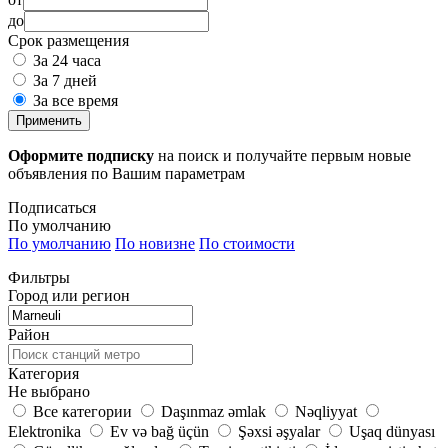
до
Срок размещения
За 24 часа
За 7 дней
За все время
Применить
Оформите подписку
на поиск и получайте первым новые
объявления по Вашим параметрам
Подписаться
По умолчанию
По умолчанию
По новизне
По стоимости
Фильтры
Город или регион
Район
Категория
Не выбрано
Все категории
Daşınmaz əmlak
Nəqliyyat
Elektronika
Ev və bağ üçün
Şəxsi əşyalar
Uşaq dünyası