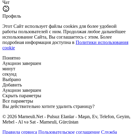
Чат
Профиль
Этот Сайт использует файлы cookies для более удобной
работы пользователей с ним. Продолжая любое дальнейшее
использование Сайта, Вы соглашаетесь с этим. Более
подробная информация доступна в
Политики использования
cookie
Понятно
Аукцион завершен
минут
секунд
Выбрано
Добавить
Аукцион завершен
Скрыть параметры
Все параметры
Вы действительно хотите удалить страницу?
© 2026 Marneuli.Net - Pulsuz Elanlar - Maşın, Ev, Telefon, Geyim,
Mebel - Al və Sat - Marneuli, Gürcüstan
Правила сервиса
Пользовательское соглашение
Служба