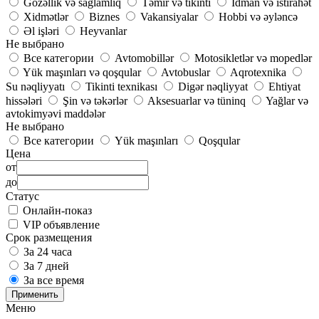
Gözəllik və sağlamlıq
Təmir və tikinti
İdman və istirahət
Xidmətlər
Biznes
Vakansiyalar
Hobbi və əyləncə
Əl işləri
Heyvanlar
Не выбрано
Все категории
Avtomobillər
Motosikletlər və mopedlər
Yük maşınları və qoşqular
Avtobuslar
Aqrotexnika
Su nəqliyyatı
Tikinti texnikası
Digər nəqliyyat
Ehtiyat
hissələri
Şin və təkərlər
Aksesuarlar və tüninq
Yağlar və
avtokimyəvi maddələr
Не выбрано
Все категории
Yük maşınları
Qoşqular
Цена
от
до
Статус
Онлайн-показ
VIP объявление
Срок размещения
За 24 часа
За 7 дней
За все время
Применить
Меню