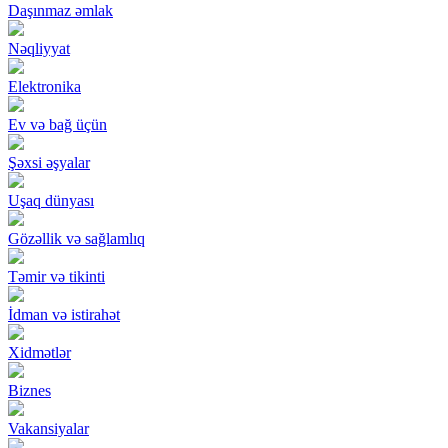
Daşınmaz əmlak
Nəqliyyat
Elektronika
Ev və bağ üçün
Şəxsi əşyalar
Uşaq dünyası
Gözəllik və sağlamlıq
Təmir və tikinti
İdman və istirahət
Xidmətlər
Biznes
Vakansiyalar