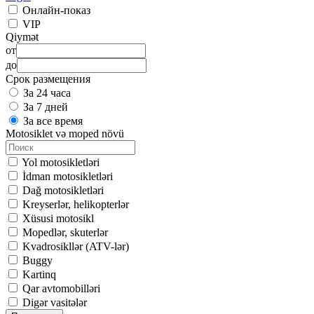
Онлайн-показ
VIP
Qiymət
от
до
Срок размещения
За 24 часа
За 7 дней
За все время
Motosiklet və moped növü
Yol motosikletləri
İdman motosikletləri
Dağ motosikletləri
Kreyserlər, helikopterlər
Xüsusi motosikl
Mopedlər, skuterlər
Kvadrosikllər (ATV-lər)
Buggy
Kartinq
Qar avtomobilləri
Digər vasitələr