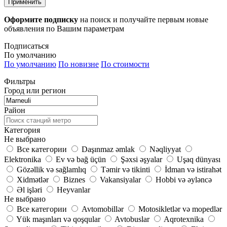
Применить
Оформите подписку
на поиск и получайте первым новые
объявления по Вашим параметрам
Подписаться
По умолчанию
По умолчанию
По новизне
По стоимости
Фильтры
Город или регион
Район
Категория
Не выбрано
Все категории
Daşınmaz əmlak
Nəqliyyat
Elektronika
Ev və bağ üçün
Şəxsi əşyalar
Uşaq dünyası
Gözəllik və sağlamlıq
Təmir və tikinti
İdman və istirahət
Xidmətlər
Biznes
Vakansiyalar
Hobbi və əyləncə
Əl işləri
Heyvanlar
Не выбрано
Все категории
Avtomobillər
Motosikletlər və mopedlər
Yük maşınları və qoşqular
Avtobuslar
Aqrotexnika