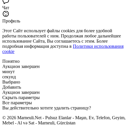
Чат
Профиль
Этот Сайт использует файлы cookies для более удобной
работы пользователей с ним. Продолжая любое дальнейшее
использование Сайта, Вы соглашаетесь с этим. Более
подробная информация доступна в
Политики использования
cookie
Понятно
Аукцион завершен
минут
секунд
Выбрано
Добавить
Аукцион завершен
Скрыть параметры
Все параметры
Вы действительно хотите удалить страницу?
© 2026 Marneuli.Net - Pulsuz Elanlar - Maşın, Ev, Telefon, Geyim,
Mebel - Al və Sat - Marneuli, Gürcüstan