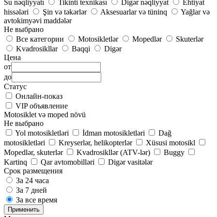
Su nəqliyyatı
Tikinti texnikası
Digər nəqliyyat
Ehtiyat
hissələri
Şin və təkərlər
Aksesuarlar və tüninq
Yağlar və
avtokimyəvi maddələr
Не выбрано
Все категории
Motosikletlər
Mopedlər
Skuterlər
Kvadrosikllar
Baqqi
Digər
Цена
от
до
Статус
Онлайн-показ
VIP объявление
Motosiklet və moped növü
Не выбрано
Yol motosikletləri
İdman motosikletləri
Dağ
motosikletləri
Kreyserlər, helikopterlər
Xüsusi motosikl
Mopedlər, skuterlər
Kvadrosikllər (ATV-lər)
Buggy
Kartinq
Qar avtomobilləri
Digər vasitələr
Срок размещения
За 24 часа
За 7 дней
За все время
Применить