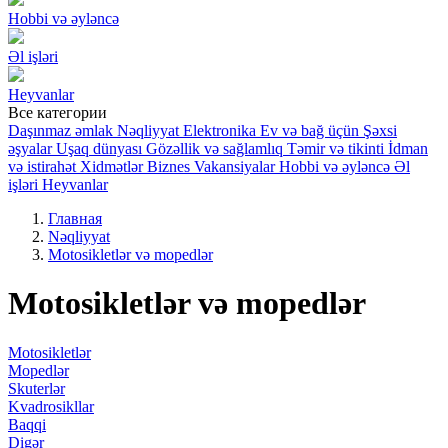
Hobbi və əyləncə
Əl işləri
Heyvanlar
Все категории
Daşınmaz əmlak
Nəqliyyat
Elektronika
Ev və bağ üçün
Şəxsi
əşyalar
Uşaq dünyası
Gözəllik və sağlamlıq
Təmir və tikinti
İdman
və istirahət
Xidmətlər
Biznes
Vakansiyalar
Hobbi və əyləncə
Əl
işləri
Heyvanlar
Главная
Nəqliyyat
Motosikletlər və mopedlər
Motosikletlər və mopedlər
Motosikletlər
Mopedlər
Skuterlər
Kvadrosikllar
Baqqi
Digər