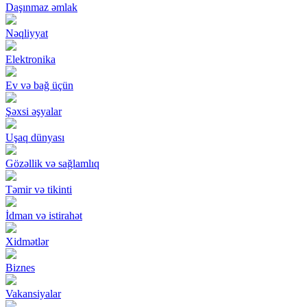
Daşınmaz əmlak
Nəqliyyat
Elektronika
Ev və bağ üçün
Şəxsi əşyalar
Uşaq dünyası
Gözəllik və sağlamlıq
Təmir və tikinti
İdman və istirahət
Xidmətlər
Biznes
Vakansiyalar