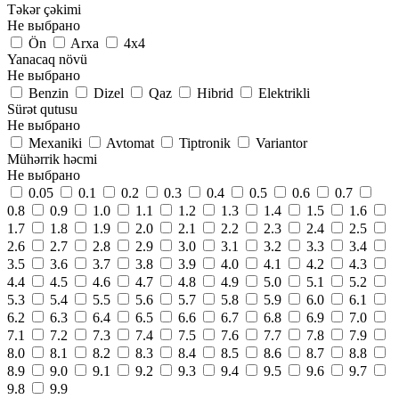
Təkər çəkimi
Не выбрано
Ön
Arxa
4x4
Yanacaq növü
Не выбрано
Benzin
Dizel
Qaz
Hibrid
Elektrikli
Sürət qutusu
Не выбрано
Mexaniki
Avtomat
Tiptronik
Variantor
Mühərrik həcmi
Не выбрано
0.05
0.1
0.2
0.3
0.4
0.5
0.6
0.7
0.8
0.9
1.0
1.1
1.2
1.3
1.4
1.5
1.6
1.7
1.8
1.9
2.0
2.1
2.2
2.3
2.4
2.5
2.6
2.7
2.8
2.9
3.0
3.1
3.2
3.3
3.4
3.5
3.6
3.7
3.8
3.9
4.0
4.1
4.2
4.3
4.4
4.5
4.6
4.7
4.8
4.9
5.0
5.1
5.2
5.3
5.4
5.5
5.6
5.7
5.8
5.9
6.0
6.1
6.2
6.3
6.4
6.5
6.6
6.7
6.8
6.9
7.0
7.1
7.2
7.3
7.4
7.5
7.6
7.7
7.8
7.9
8.0
8.1
8.2
8.3
8.4
8.5
8.6
8.7
8.8
8.9
9.0
9.1
9.2
9.3
9.4
9.5
9.6
9.7
9.8
9.9