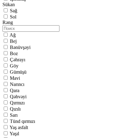
Sükan
Sağ
Sol
Rəng
Ağ
Bej
Bənüvşəyi
Boz
Çəhrayı
Göy
Gümüşü
Mavi
Narıncı
Qara
Qəhvəyi
Qırmızı
Qızılı
Sarı
Tünd qırmızı
Yaş asfalt
Yaşıl