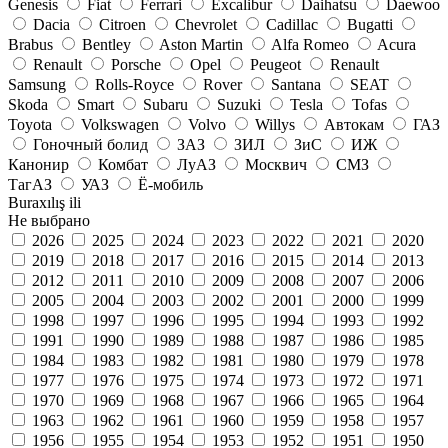
Genesis
Fiat
Ferrari
Excalibur
Daihatsu
Daewoo
Dacia
Citroen
Chevrolet
Cadillac
Bugatti
Brabus
Bentley
Aston Martin
Alfa Romeo
Acura
Renault
Porsche
Opel
Peugeot
Renault
Samsung
Rolls-Royce
Rover
Santana
SEAT
Skoda
Smart
Subaru
Suzuki
Tesla
Tofas
Toyota
Volkswagen
Volvo
Willys
Автокам
ГАЗ
Гоночный болид
ЗАЗ
ЗИЛ
ЗиС
ИЖ
Канонир
Комбат
ЛуАЗ
Москвич
СМЗ
ТагАЗ
УАЗ
Ё-мобиль
Buraxılış ili
Не выбрано
2026
2025
2024
2023
2022
2021
2020
2019
2018
2017
2016
2015
2014
2013
2012
2011
2010
2009
2008
2007
2006
2005
2004
2003
2002
2001
2000
1999
1998
1997
1996
1995
1994
1993
1992
1991
1990
1989
1988
1987
1986
1985
1984
1983
1982
1981
1980
1979
1978
1977
1976
1975
1974
1973
1972
1971
1970
1969
1968
1967
1966
1965
1964
1963
1962
1961
1960
1959
1958
1957
1956
1955
1954
1953
1952
1951
1950