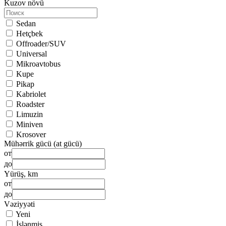
Kuzov növü
Sedan
Hetçbek
Offroader/SUV
Universal
Mikroavtobus
Kupe
Pikap
Kabriolet
Roadster
Limuzin
Miniven
Krosover
Mühərrik gücü (at gücü)
от
до
Yürüş, km
от
до
Vəziyyəti
Yeni
İşlənmiş