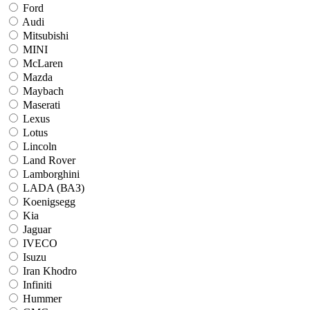
Ford
Audi
Mitsubishi
MINI
McLaren
Mazda
Maybach
Maserati
Lexus
Lotus
Lincoln
Land Rover
Lamborghini
LADA (ВАЗ)
Koenigsegg
Kia
Jaguar
IVECO
Isuzu
Iran Khodro
Infiniti
Hummer