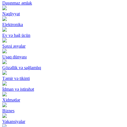
Daşınmaz əmlak
Nəqliyyat
Elektronika
Ev və bağ üçün
Şəxsi əşyalar
Uşaq dünyası
Gözəllik və sağlamlıq
Təmir və tikinti
İdman və istirahət
Xidmətlər
Biznes
Vakansiyalar