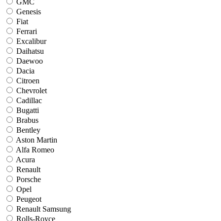
GMC
Genesis
Fiat
Ferrari
Excalibur
Daihatsu
Daewoo
Dacia
Citroen
Chevrolet
Cadillac
Bugatti
Brabus
Bentley
Aston Martin
Alfa Romeo
Acura
Renault
Porsche
Opel
Peugeot
Renault Samsung
Rolls-Royce