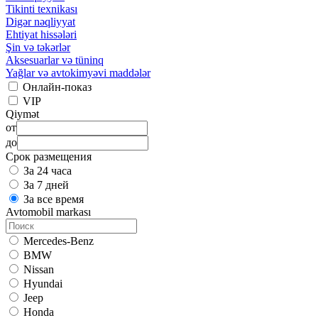
Tikinti texnikası
Digər nəqliyyat
Ehtiyat hissələri
Şin və təkərlər
Aksesuarlar və tüninq
Yağlar və avtokimyəvi maddələr
Онлайн-показ
VIP
Qiymət
от
до
Срок размещения
За 24 часа
За 7 дней
За все время
Avtomobil markası
Mercedes-Benz
BMW
Nissan
Hyundai
Jeep
Honda