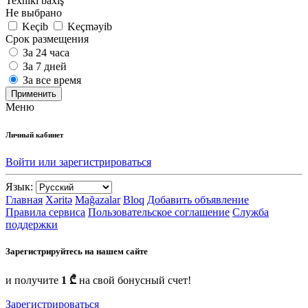
Texniki baxış
Не выбрано
Keçib
Keçməyib
Срок размещения
За 24 часа
За 7 дней
За все время
Применить
Меню
Личный кабинет
Войти или зарегистрироваться
Язык:
Главная
Xəritə
Mağazalar
Bloq
Добавить объявление
Правила сервиса
Пользовательское соглашение
Служба
поддержки
Зарегистрируйтесь на нашем сайте
и получите
1 ₾
на свой бонусный счет!
Зарегистрироваться