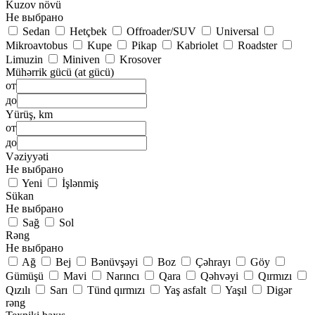
Kuzov növü
Не выбрано
Sedan
Hetçbek
Offroader/SUV
Universal
Mikroavtobus
Kupe
Pikap
Kabriolet
Roadster
Limuzin
Miniven
Krosover
Mühərrik gücü (at gücü)
от
до
Yürüş, km
от
до
Vəziyyəti
Не выбрано
Yeni
İşlənmiş
Sükan
Не выбрано
Sağ
Sol
Rəng
Не выбрано
Ağ
Bej
Bənüvşəyi
Boz
Çəhrayı
Göy
Gümüşü
Mavi
Narıncı
Qara
Qəhvəyi
Qırmızı
Qızılı
Sarı
Tünd qırmızı
Yaş asfalt
Yaşıl
Digər
rəng