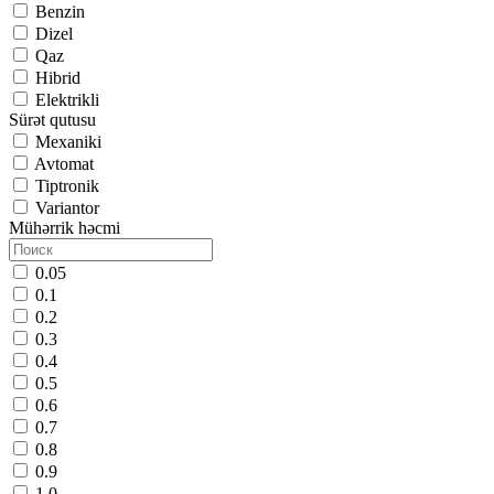
Benzin
Dizel
Qaz
Hibrid
Elektrikli
Sürət qutusu
Mexaniki
Avtomat
Tiptronik
Variantor
Mühərrik həcmi
0.05
0.1
0.2
0.3
0.4
0.5
0.6
0.7
0.8
0.9
1.0