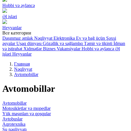
Hobbi və əyləncə
Əl işləri
Heyvanlar
Все категории
Daşınmaz əmlak
Nəqliyyat
Elektronika
Ev və bağ üçün
Şəxsi
əşyalar
Uşaq dünyası
Gözəllik və sağlamlıq
Təmir və tikinti
İdman
və istirahət
Xidmətlər
Biznes
Vakansiyalar
Hobbi və əyləncə
Əl
işləri
Heyvanlar
Главная
Nəqliyyat
Avtomobillər
Avtomobillər
Avtomobillər
Motosikletlər və mopedlər
Yük maşınları və qoşqular
Avtobuslar
Aqrotexnika
Su nəqliyyatı