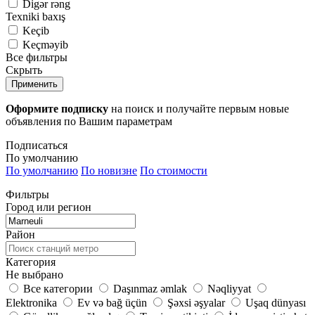
Digər rəng
Texniki baxış
Keçib
Keçməyib
Все фильтры
Скрыть
Применить
Оформите подписку
на поиск и получайте первым новые
объявления по Вашим параметрам
Подписаться
По умолчанию
По умолчанию
По новизне
По стоимости
Фильтры
Город или регион
Район
Категория
Не выбрано
Все категории
Daşınmaz əmlak
Nəqliyyat
Elektronika
Ev və bağ üçün
Şəxsi əşyalar
Uşaq dünyası