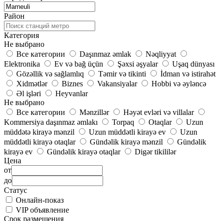
Район
Категория
Не выбрано
Все категории
Daşınmaz əmlak
Nəqliyyat
Elektronika
Ev və bağ üçün
Şəxsi əşyalar
Uşaq dünyası
Gözəllik və sağlamlıq
Təmir və tikinti
İdman və istirahət
Xidmətlər
Biznes
Vakansiyalar
Hobbi və əyləncə
Əl işləri
Heyvanlar
Не выбрано
Все категории
Mənzillər
Həyət evləri və villalar
Kommersiya daşınmaz əmlakı
Torpaq
Otaqlar
Uzun
müddətə kirayə mənzil
Uzun müddətli kirayə ev
Uzun
müddətli kirayə otaqlar
Gündəlik kirayə mənzil
Gündəlik
kirayə ev
Gündəlik kirayə otaqlar
Digər tikililər
Цена
от
до
Статус
Онлайн-показ
VIP объявление
Срок размещения