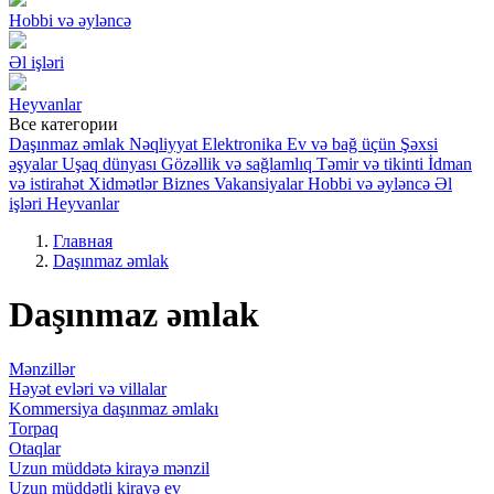
Hobbi və əyləncə
Əl işləri
Heyvanlar
Все категории
Daşınmaz əmlak
Nəqliyyat
Elektronika
Ev və bağ üçün
Şəxsi
əşyalar
Uşaq dünyası
Gözəllik və sağlamlıq
Təmir və tikinti
İdman
və istirahət
Xidmətlər
Biznes
Vakansiyalar
Hobbi və əyləncə
Əl
işləri
Heyvanlar
Главная
Daşınmaz əmlak
Daşınmaz əmlak
Mənzillər
Həyət evləri və villalar
Kommersiya daşınmaz əmlakı
Torpaq
Otaqlar
Uzun müddətə kirayə mənzil
Uzun müddətli kirayə ev