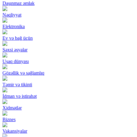
Daşınmaz əmlak
Nəqliyyat
Elektronika
Ev və bağ üçün
Şəxsi əşyalar
Uşaq dünyası
Gözəllik və sağlamlıq
Təmir və tikinti
İdman və istirahət
Xidmətlər
Biznes
Vakansiyalar