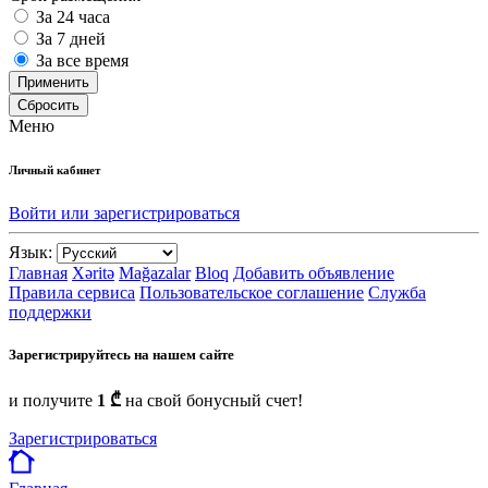
За 24 часа
За 7 дней
За все время
Применить
Сбросить
Меню
Личный кабинет
Войти или зарегистрироваться
Язык:
Главная
Xəritə
Mağazalar
Bloq
Добавить объявление
Правила сервиса
Пользовательское соглашение
Служба
поддержки
Зарегистрируйтесь на нашем сайте
и получите
1 ₾
на свой бонусный счет!
Зарегистрироваться