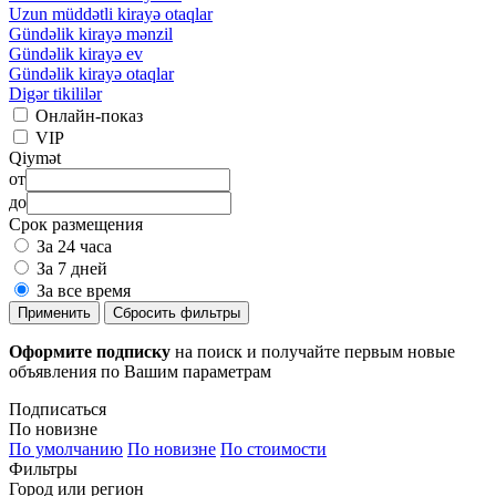
Uzun müddətli kirayə otaqlar
Gündəlik kirayə mənzil
Gündəlik kirayə ev
Gündəlik kirayə otaqlar
Digər tikililər
Онлайн-показ
VIP
Qiymət
от
до
Срок размещения
За 24 часа
За 7 дней
За все время
Применить
Сбросить фильтры
Оформите подписку
на поиск и получайте первым новые
объявления по Вашим параметрам
Подписаться
По новизне
По умолчанию
По новизне
По стоимости
Фильтры
Город или регион