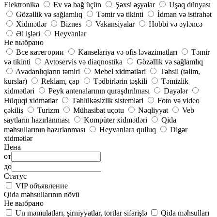
Elektronika
Ev və bağ üçün
Şəxsi əşyalar
Uşaq dünyası
Gözəllik və sağlamlıq
Təmir və tikinti
İdman və istirahət
Xidmətlər
Biznes
Vakansiyalar
Hobbi və əyləncə
Əl işləri
Heyvanlar
Не выбрано
Все категории
Kanselariya və ofis ləvazimatları
Təmir
və tikinti
Avtoservis və diaqnostika
Gözəllik və sağlamlıq
Avadanlıqların təmiri
Mebel xidmətləri
Təhsil (təlim,
kurslar)
Reklam, çap
Tədbirlərin təşkili
Təmizlik
xidmətləri
Peyk antenalarının quraşdırılması
Dayələr
Hüquqi xidmətlər
Təhlükəsizlik sistemləri
Foto və video
çəkiliş
Turizm
Mühasibat uçotu
Nəqliyyat
Veb
saytların hazırlanması
Kompüter xidmətləri
Qida
məhsullarının hazırlanması
Heyvanlara qulluq
Digər
xidmətlər
Цена
от
до
Статус
VIP объявление
Qida məhsullarının növü
Не выбрано
Un məmulatları, şirniyyatlar, tortlar sifarişlə
Qida məhsulları