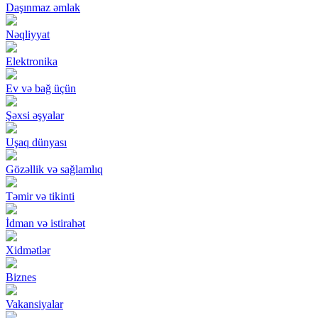
Daşınmaz əmlak
Nəqliyyat
Elektronika
Ev və bağ üçün
Şəxsi əşyalar
Uşaq dünyası
Gözəllik və sağlamlıq
Təmir və tikinti
İdman və istirahət
Xidmətlər
Biznes
Vakansiyalar