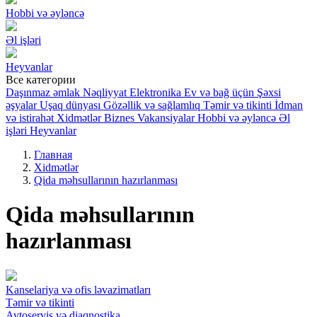
Hobbi və əyləncə
Əl işləri
Heyvanlar
Все категории
Daşınmaz əmlak
Nəqliyyat
Elektronika
Ev və bağ üçün
Şəxsi
əşyalar
Uşaq dünyası
Gözəllik və sağlamlıq
Təmir və tikinti
İdman
və istirahət
Xidmətlər
Biznes
Vakansiyalar
Hobbi və əyləncə
Əl
işləri
Heyvanlar
Главная
Xidmətlər
Qida məhsullarının hazırlanması
Qida məhsullarının
hazırlanması
Kanselariya və ofis ləvazimatları
Təmir və tikinti
Avtoservis və diaqnostika