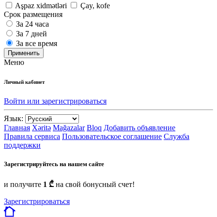
Aşpaz xidmətləri
Çay, kofe
Срок размещения
За 24 часа
За 7 дней
За все время
Применить
Меню
Личный кабинет
Войти или зарегистрироваться
Язык:
Главная
Xəritə
Mağazalar
Bloq
Добавить объявление
Правила сервиса
Пользовательское соглашение
Служба
поддержки
Зарегистрируйтесь на нашем сайте
и получите
1 ₾
на свой бонусный счет!
Зарегистрироваться