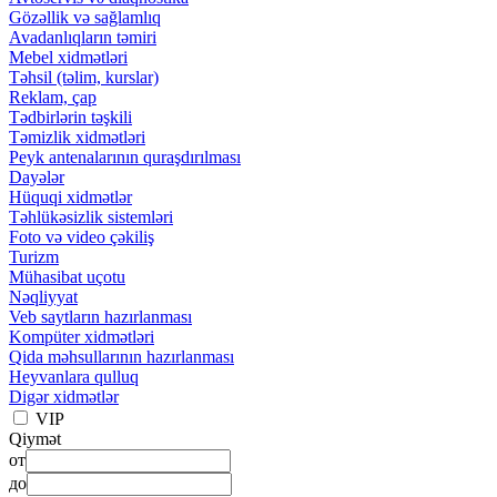
Gözəllik və sağlamlıq
Avadanlıqların təmiri
Mebel xidmətləri
Təhsil (təlim, kurslar)
Reklam, çap
Tədbirlərin təşkili
Təmizlik xidmətləri
Peyk antenalarının quraşdırılması
Dayələr
Hüquqi xidmətlər
Təhlükəsizlik sistemləri
Foto və video çəkiliş
Turizm
Mühasibat uçotu
Nəqliyyat
Veb saytların hazırlanması
Kompüter xidmətləri
Qida məhsullarının hazırlanması
Heyvanlara qulluq
Digər xidmətlər
VIP
Qiymət
от
до