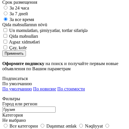
Срок размещения
За 24 часа
За 7 дней
За все время
Qida məhsullarının növü
Un məmulatları, şirniyyatlar, tortlar sifarişlə
Qida məhsulları
Aşpaz xidmətləri
Çay, kofe
Применить
Оформите подписку
на поиск и получайте первым новые
объявления по Вашим параметрам
Подписаться
По умолчанию
По умолчанию
По новизне
По стоимости
Фильтры
Город или регион
Категория
Не выбрано
Все категории
Daşınmaz əmlak
Nəqliyyat