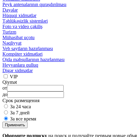
Peyk antenalarının quraşdırılması
Dayələr
Hüquqi xidmətlər
Təhlükəsizlik sistemləri
Foto və video çəkiliş
Turizm
Mühasibat uçotu
Nəqliyyat
Veb saytların hazırlanması
Kompüter xidmətləri
Qida məhsullarının hazırlanması
Heyvanlara qulluq
Digər xidmətlər
VIP
Qiymət
от
до
Срок размещения
За 24 часа
За 7 дней
За все время
Применить
Оформите подписку
на поиск и получайте первым новые объ