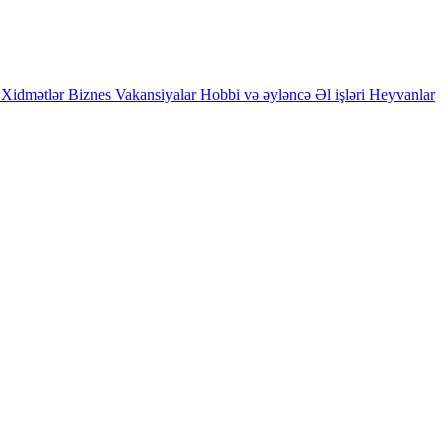
Xidmətlər
Biznes
Vakansiyalar
Hobbi və əyləncə
Əl işləri
Heyvanlar