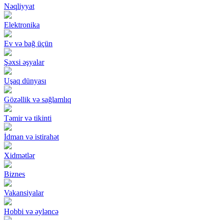
Nəqliyyat
Elektronika
Ev və bağ üçün
Şəxsi əşyalar
Uşaq dünyası
Gözəllik və sağlamlıq
Təmir və tikinti
İdman və istirahət
Xidmətlər
Biznes
Vakansiyalar
Hobbi və əyləncə