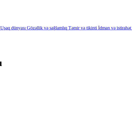
Uşaq dünyası
Gözəllik və sağlamlıq
Təmir və tikinti
İdman və istirahət
ı