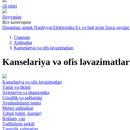
Əl işləri
Heyvanlar
Все категории
Daşınmaz əmlak
Nəqliyyat
Elektronika
Ev və bağ üçün
Şəxsi əşyalar
Главная
Xidmətlər
Kanselariya və ofis ləvazimatları
Kanselariya və ofis ləvazimatlar
Kanselariya və ofis ləvazimatları
Təmir və tikinti
Avtoservis və diaqnostika
Gözəllik və sağlamlıq
Avadanlıqların təmiri
Mebel xidmətləri
Təhsil (təlim, kurslar)
Reklam, çap
Tədbirlərin təşkili
Təmizlik xidmətləri