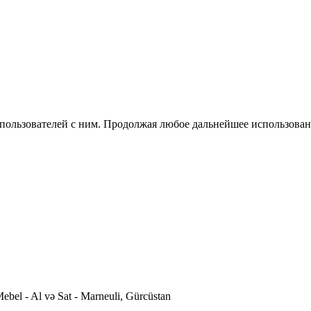
 пользователей с ним. Продолжая любое дальнейшее использован
ebel - Al və Sat - Marneuli, Gürcüstan