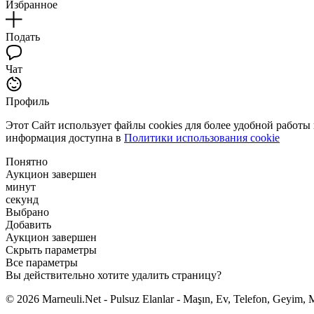
Избранное
Подать
Чат
Профиль
Этот Сайт использует файлы cookies для более удобной работы
информация доступна в
Политики использования cookie
Понятно
Аукцион завершен
минут
секунд
Выбрано
Добавить
Аукцион завершен
Скрыть параметры
Все параметры
Вы действительно хотите удалить страницу?
© 2026 Marneuli.Net - Pulsuz Elanlar - Maşın, Ev, Telefon, Geyim, M