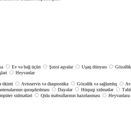
ka
Ev və bağ üçün
Şəxsi əşyalar
Uşaq dünyası
Gözəllik
şləri
Heyvanlar
 tikinti
Avtoservis və diaqnostika
Gözəllik və sağlamlıq
Ava
ntenalarının quraşdırılması
Dayələr
Hüquqi xidmətlər
Təhlü
püter xidmətləri
Qida məhsullarının hazırlanması
Heyvanlara 