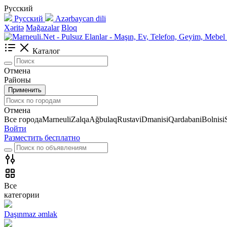
Русский
Русский
Azərbaycan dili
Xəritə
Mağazalar
Bloq
Каталог
Отмена
Районы
Применить
Отмена
Все города
Marneuli
Zalqa
Ağbulaq
Rustavi
Dmanisi
Qardabani
Bolnisi
Войти
Разместить бесплатно
Все
категории
Daşınmaz əmlak