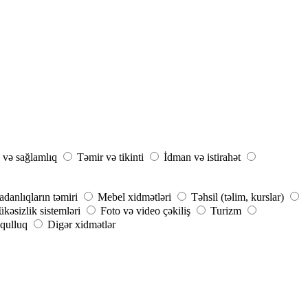
 və sağlamlıq
Təmir və tikinti
İdman və istirahət
danlıqların təmiri
Mebel xidmətləri
Təhsil (təlim, kurslar)
kəsizlik sistemləri
Foto və video çəkiliş
Turizm
qulluq
Digər xidmətlər