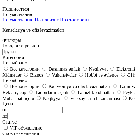
Подписаться
По умолчанию
По умолчанию
По новизне
По стоимости
Kanselariya və ofis ləvazimatları
Фильтры
Город или регион
Категория
Не выбрано
Все категории
Daşınmaz əmlak
Nəqliyyat
Elektroni
Xidmətlər
Biznes
Vakansiyalar
Hobbi və əyləncə
Əl i
Не выбрано
Все категории
Kanselariya və ofis ləvazimatları
Təmir və
Reklam, çap
Tədbirlərin təşkili
Təmizlik xidmətləri
Peyk a
Mühasibat uçotu
Nəqliyyat
Veb saytların hazırlanması
Kom
Цена
от
до
Статус
VIP объявление
Срок размещения