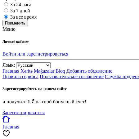
За 24 часа
За 7 дней
За все время
Применить
Меню
Личный кабинет
Войти или зарегистрироваться
Язык:
Главная
Xəritə
Mağazalar
Bloq
Добавить объявление
Правила сервиса
Пользовательское соглашение
Служба поддер
Зарегистрируйтесь на нашем сайте
и получите
1 ₾
на свой бонусный счет!
Зарегистрироваться
Главная