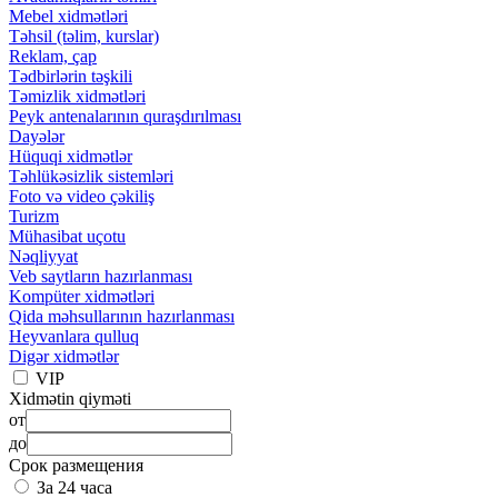
Mebel xidmətləri
Təhsil (təlim, kurslar)
Reklam, çap
Tədbirlərin təşkili
Təmizlik xidmətləri
Peyk antenalarının quraşdırılması
Dayələr
Hüquqi xidmətlər
Təhlükəsizlik sistemləri
Foto və video çəkiliş
Turizm
Mühasibat uçotu
Nəqliyyat
Veb saytların hazırlanması
Kompüter xidmətləri
Qida məhsullarının hazırlanması
Heyvanlara qulluq
Digər xidmətlər
VIP
Xidmətin qiyməti
от
до
Срок размещения
За 24 часа