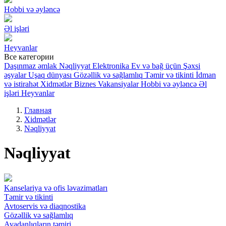
Hobbi və əyləncə
Əl işləri
Heyvanlar
Все категории
Daşınmaz əmlak
Nəqliyyat
Elektronika
Ev və bağ üçün
Şəxsi
əşyalar
Uşaq dünyası
Gözəllik və sağlamlıq
Təmir və tikinti
İdman
və istirahət
Xidmətlər
Biznes
Vakansiyalar
Hobbi və əyləncə
Əl
işləri
Heyvanlar
Главная
Xidmətlər
Nəqliyyat
Nəqliyyat
Kanselariya və ofis ləvazimatları
Təmir və tikinti
Avtoservis və diaqnostika
Gözəllik və sağlamlıq
Avadanlıqların təmiri