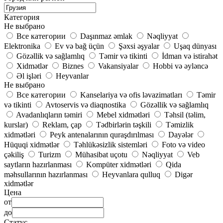
Категория
Не выбрано
Все категории
Daşınmaz əmlak
Nəqliyyat
Elektronika
Ev və bağ üçün
Şəxsi əşyalar
Uşaq dünyası
Gözəllik və sağlamlıq
Təmir və tikinti
İdman və istirahət
Xidmətlər
Biznes
Vakansiyalar
Hobbi və əyləncə
Əl işləri
Heyvanlar
Не выбрано
Все категории
Kanselariya və ofis ləvazimatları
Təmir
və tikinti
Avtoservis və diaqnostika
Gözəllik və sağlamlıq
Avadanlıqların təmiri
Mebel xidmətləri
Təhsil (təlim,
kurslar)
Reklam, çap
Tədbirlərin təşkili
Təmizlik
xidmətləri
Peyk antenalarının quraşdırılması
Dayələr
Hüquqi xidmətlər
Təhlükəsizlik sistemləri
Foto və video
çəkiliş
Turizm
Mühasibat uçotu
Nəqliyyat
Veb
saytların hazırlanması
Kompüter xidmətləri
Qida
məhsullarının hazırlanması
Heyvanlara qulluq
Digər
xidmətlər
Цена
от
до
Статус