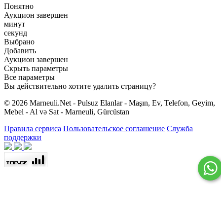
Понятно
Аукцион завершен
минут
секунд
Выбрано
Добавить
Аукцион завершен
Скрыть параметры
Все параметры
Вы действительно хотите удалить страницу?
© 2026 Marneuli.Net - Pulsuz Elanlar - Maşın, Ev, Telefon, Geyim,
Mebel - Al və Sat - Marneuli, Gürcüstan
Правила сервиса
Пользовательское соглашение
Служба
поддержки