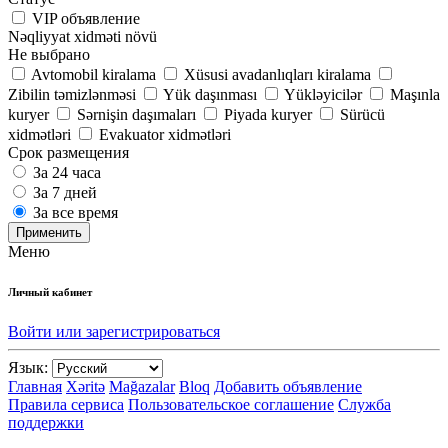
VIP объявление
Nəqliyyat xidməti növü
Не выбрано
Avtomobil kiralama
Xüsusi avadanlıqları kiralama
Zibilin təmizlənməsi
Yük daşınması
Yükləyicilər
Maşınla
kuryer
Sərnişin daşımaları
Piyada kuryer
Sürücü
xidmətləri
Evakuator xidmətləri
Срок размещения
За 24 часа
За 7 дней
За все время
Применить
Меню
Личный кабинет
Войти или зарегистрироваться
Язык:
Главная
Xəritə
Mağazalar
Bloq
Добавить объявление
Правила сервиса
Пользовательское соглашение
Служба
поддержки