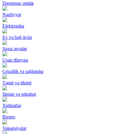
Daşınmaz əmlak
Nəqliyyat
Elektronika
Ev və bağ üçün
Şəxsi əşyalar
Uşaq dünyası
Gözəllik və sağlamlıq
Təmir və tikinti
İdman və istirahət
Xidmətlər
Biznes
Vakansiyalar