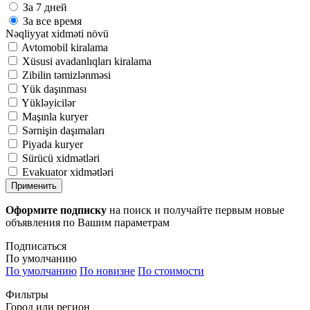
За 7 дней
За все время
Nəqliyyat xidməti növü
Avtomobil kiralama
Xüsusi avadanlıqları kiralama
Zibilin təmizlənməsi
Yük daşınması
Yükləyicilər
Maşınla kuryer
Sərnişin daşımaları
Piyada kuryer
Sürücü xidmətləri
Evakuator xidmətləri
Применить
Оформите подписку
на поиск и получайте первым новые
объявления по Вашим параметрам
Подписаться
По умолчанию
По умолчанию
По новизне
По стоимости
Фильтры
Город или регион