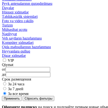
Peyk antenalarının quraşdırılması
Dayələr
Hüquqi xidmətlər
Təhlükəsizlik sistemləri
Foto və video çəkiliş
Turizm
Mühasibat uçotu
Nəqliyyat
Veb saytların hazırlanması
Kompüter xidmətləri
Qida məhsullarının hazırlanması
Heyvanlara qulluq
Digər xidmətlər
VIP
Qiymət
от
до
Срок размещения
За 24 часа
За 7 дней
За все время
Применить
Сбросить фильтры
Оформите подписку
на поиск и получайте первым новые объ