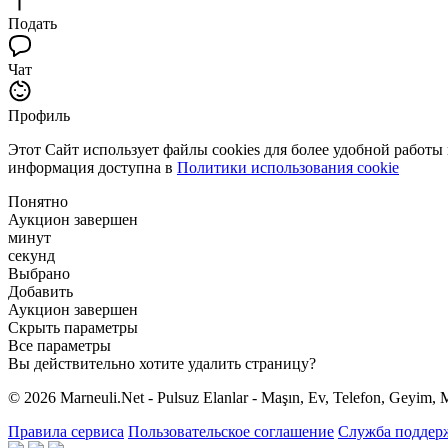
Подать
Чат
Профиль
Этот Сайт использует файлы cookies для более удобной работы
информация доступна в
Политики использования cookie
Понятно
Аукцион завершен
минут
секунд
Выбрано
Добавить
Аукцион завершен
Скрыть параметры
Все параметры
Вы действительно хотите удалить страницу?
© 2026 Marneuli.Net - Pulsuz Elanlar - Maşın, Ev, Telefon, Geyim, M
Правила сервиса
Пользовательское соглашение
Служба поддер