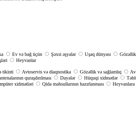
ka
Ev və bağ üçün
Şəxsi əşyalar
Uşaq dünyası
Gözəllik
şləri
Heyvanlar
 tikinti
Avtoservis və diaqnostika
Gözəllik və sağlamlıq
Ava
ntenalarının quraşdırılması
Dayələr
Hüquqi xidmətlər
Təhlü
püter xidmətləri
Qida məhsullarının hazırlanması
Heyvanlara 