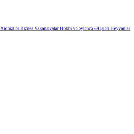
Xidmətlər
Biznes
Vakansiyalar
Hobbi və əyləncə
Əl işləri
Heyvanlar