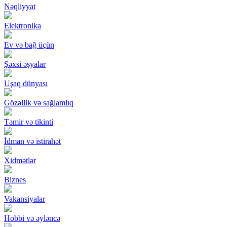
Nəqliyyat
Elektronika
Ev və bağ üçün
Şəxsi əşyalar
Uşaq dünyası
Gözəllik və sağlamlıq
Təmir və tikinti
İdman və istirahət
Xidmətlər
Biznes
Vakansiyalar
Hobbi və əyləncə