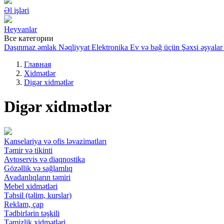
Əl işləri
Heyvanlar
Все категории
Daşınmaz əmlak
Nəqliyyat
Elektronika
Ev və bağ üçün
Şəxsi əşyalar
Главная
Xidmətlər
Digər xidmətlər
Digər xidmətlər
Kanselariya və ofis ləvazimatları
Təmir və tikinti
Avtoservis və diaqnostika
Gözəllik və sağlamlıq
Avadanlıqların təmiri
Mebel xidmətləri
Təhsil (təlim, kurslar)
Reklam, çap
Tədbirlərin təşkili
Təmizlik xidmətləri