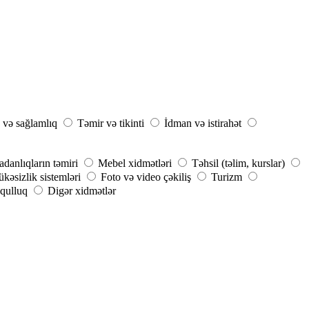
 və sağlamlıq
Təmir və tikinti
İdman və istirahət
danlıqların təmiri
Mebel xidmətləri
Təhsil (təlim, kurslar)
kəsizlik sistemləri
Foto və video çəkiliş
Turizm
qulluq
Digər xidmətlər