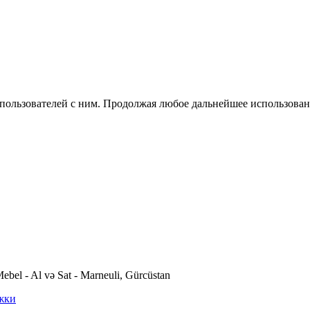
 пользователей с ним. Продолжая любое дальнейшее использован
ebel - Al və Sat - Marneuli, Gürcüstan
жки