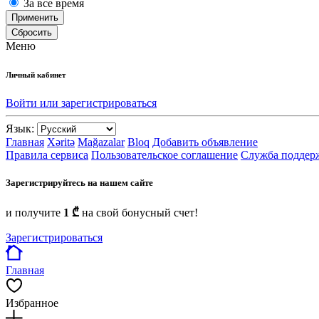
За все время
Применить
Сбросить
Меню
Личный кабинет
Войти или зарегистрироваться
Язык:
Главная
Xəritə
Mağazalar
Bloq
Добавить объявление
Правила сервиса
Пользовательское соглашение
Служба поддер
Зарегистрируйтесь на нашем сайте
и получите
1 ₾
на свой бонусный счет!
Зарегистрироваться
Главная
Избранное