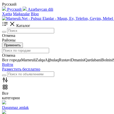
Русский
Русский
Azərbaycan dili
Xəritə
Mağazalar
Bloq
Каталог
Отмена
Районы
Применить
Отмена
Все города
Marneuli
Zalqa
Ağbulaq
Rustavi
Dmanisi
Qardabani
Bolnisi
Войти
Разместить бесплатно
Все
категории
Daşınmaz əmlak