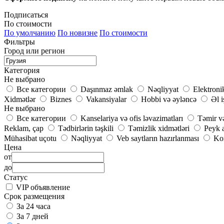
Подписаться
По стоимости
По умолчанию
По новизне
По стоимости
Фильтры
Город или регион
Категория
Не выбрано
Все категории
Daşınmaz əmlak
Nəqliyyat
Elektroni
Xidmətlər
Biznes
Vakansiyalar
Hobbi və əyləncə
Əl i
Не выбрано
Все категории
Kanselariya və ofis ləvazimatları
Təmir və
Reklam, çap
Tədbirlərin təşkili
Təmizlik xidmətləri
Peyk a
Mühasibat uçotu
Nəqliyyat
Veb saytların hazırlanması
Kom
Цена
от
до
Статус
VIP объявление
Срок размещения
За 24 часа
За 7 дней