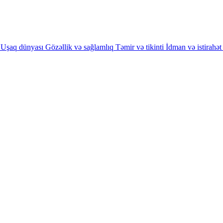
Uşaq dünyası
Gözəllik və sağlamlıq
Təmir və tikinti
İdman və istirahət