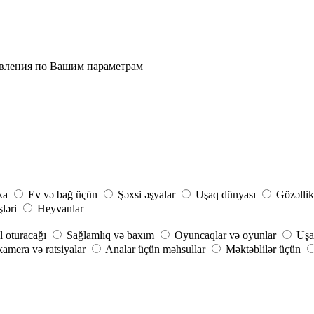
явления по Вашим параметрам
ka
Ev və bağ üçün
Şəxsi əşyalar
Uşaq dünyası
Gözəllik
şləri
Heyvanlar
 oturacağı
Sağlamlıq və baxım
Oyuncaqlar və oyunlar
Uşa
amera və ratsiyalar
Analar üçün məhsullar
Məktəblilər üçün