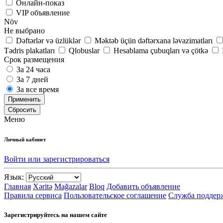
Онлайн-показ
VIP объявление
Növ
Не выбрано
Dəftərlər və üzlüklər
Məktəb üçün dəftərxana ləvazimatları
Tədris plakatları
Qlobuslar
Hesablama çubuqları və çötkə
Срок размещения
За 24 часа
За 7 дней
За все время
Применить
Сбросить
Меню
Личный кабинет
Войти или зарегистрироваться
Язык:
Главная
Xəritə
Mağazalar
Bloq
Добавить объявление
Правила сервиса
Пользовательское соглашение
Служба поддер
Зарегистрируйтесь на нашем сайте