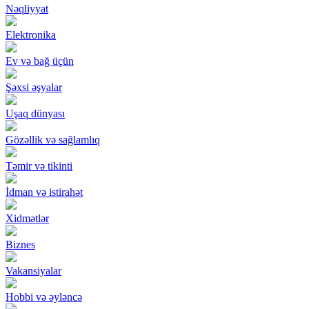
Nəqliyyat
Elektronika
Ev və bağ üçün
Şəxsi əşyalar
Uşaq dünyası
Gözəllik və sağlamlıq
Təmir və tikinti
İdman və istirahət
Xidmətlər
Biznes
Vakansiyalar
Hobbi və əyləncə