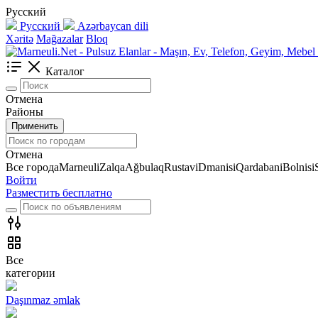
Русский
Русский
Azərbaycan dili
Xəritə
Mağazalar
Bloq
Каталог
Отмена
Районы
Применить
Отмена
Все города
Marneuli
Zalqa
Ağbulaq
Rustavi
Dmanisi
Qardabani
Bolnisi
Войти
Разместить бесплатно
Все
категории
Daşınmaz əmlak