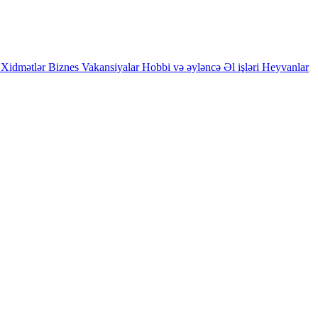
Xidmətlər
Biznes
Vakansiyalar
Hobbi və əyləncə
Əl işləri
Heyvanlar