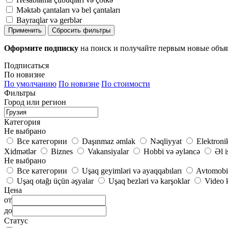
Məktəb çantaları və bel çantaları
Bayraqlar və gerblər
Применить
Сбросить фильтры
Оформите подписку
на поиск и получайте первым новые объ
Подписаться
По новизне
По умолчанию
По новизне
По стоимости
Фильтры
Город или регион
Категория
Не выбрано
Все категории
Daşınmaz əmlak
Nəqliyyat
Elektroni
Xidmətlər
Biznes
Vakansiyalar
Hobbi və əyləncə
Əl i
Не выбрано
Все категории
Uşaq geyimləri və ayaqqabıları
Avtomobil
Uşaq otağı üçün əşyalar
Uşaq bezləri və karşoklar
Video k
Цена
от
до
Статус