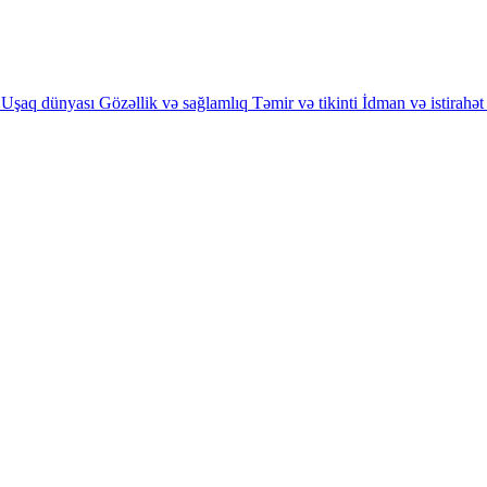
Uşaq dünyası
Gözəllik və sağlamlıq
Təmir və tikinti
İdman və istirahət