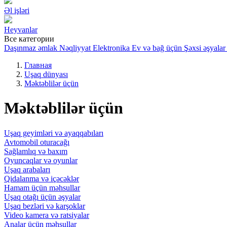
Əl işləri
Heyvanlar
Все категории
Daşınmaz əmlak
Nəqliyyat
Elektronika
Ev və bağ üçün
Şəxsi əşyalar
Главная
Uşaq dünyası
Məktəblilər üçün
Məktəblilər üçün
Uşaq geyimləri və ayaqqabıları
Avtomobil oturacağı
Sağlamlıq və baxım
Oyuncaqlar və oyunlar
Uşaq arabaları
Qidalanma və içəcəklər
Hamam üçün məhsullar
Uşaq otağı üçün əşyalar
Uşaq bezləri və karşoklar
Video kamera və ratsiyalar
Analar üçün məhsullar