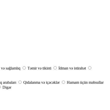
 və sağlamlıq
Təmir və tikinti
İdman və istirahət
q arabaları
Qidalanma və içəcəklər
Hamam üçün məhsullar
Digər