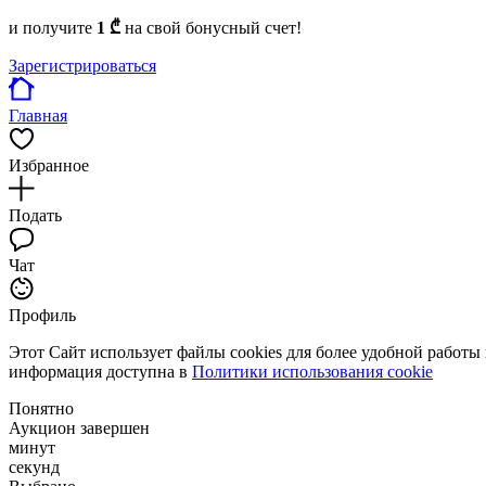
и получите
1 ₾
на свой бонусный счет!
Зарегистрироваться
Главная
Избранное
Подать
Чат
Профиль
Этот Сайт использует файлы cookies для более удобной работы
информация доступна в
Политики использования cookie
Понятно
Аукцион завершен
минут
секунд