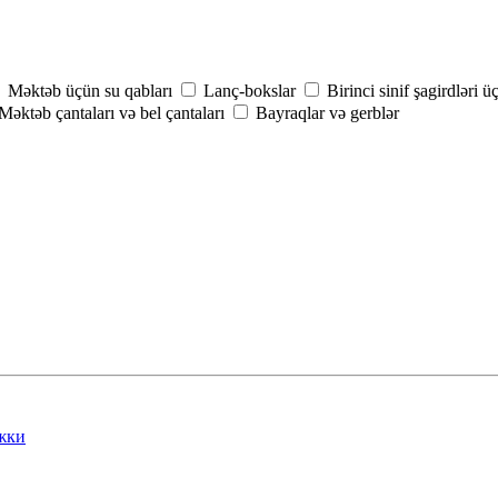
Məktəb üçün su qabları
Lanç-bokslar
Birinci sinif şagirdləri ü
Məktəb çantaları və bel çantaları
Bayraqlar və gerblər
жки