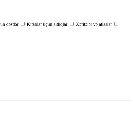
çün dəstlər
Kitablar üçün altlıqlar
Xəritələr və atlaslar