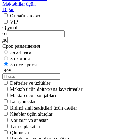
Məktəblilər üçün
Digər
Онлайн-показ
VIP
Qiymət
от
до
Срок размещения
За 24 часа
За 7 дней
За все время
Növ
Dəftərlər və üzlüklər
Məktəb üçün dəftərxana ləvazimatları
Məktəb üçün su qabları
Lanç-bokslar
Birinci sinif şagirdləri üçün dəstlər
Kitablar üçün altlıqlar
Xəritələr və atlaslar
Tədris plakatları
Qlobuslar
Hesablama çubuqları və çötkə