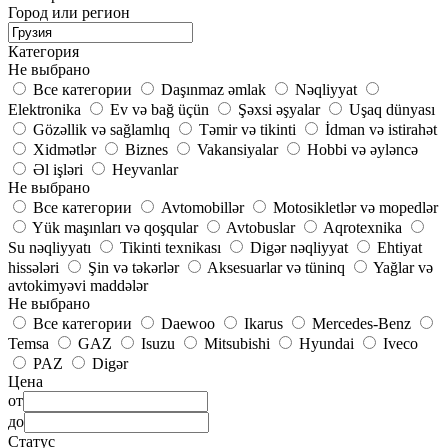
Город или регион
Категория
Не выбрано
Все категории
Daşınmaz əmlak
Nəqliyyat
Elektronika
Ev və bağ üçün
Şəxsi əşyalar
Uşaq dünyası
Gözəllik və sağlamlıq
Təmir və tikinti
İdman və istirahət
Xidmətlər
Biznes
Vakansiyalar
Hobbi və əyləncə
Əl işləri
Heyvanlar
Не выбрано
Все категории
Avtomobillər
Motosikletlər və mopedlər
Yük maşınları və qoşqular
Avtobuslar
Aqrotexnika
Su nəqliyyatı
Tikinti texnikası
Digər nəqliyyat
Ehtiyat
hissələri
Şin və təkərlər
Aksesuarlar və tüninq
Yağlar və
avtokimyəvi maddələr
Не выбрано
Все категории
Daewoo
Ikarus
Mercedes-Benz
Temsa
GAZ
Isuzu
Mitsubishi
Hyundai
Iveco
PAZ
Digər
Цена
от
до
Статус