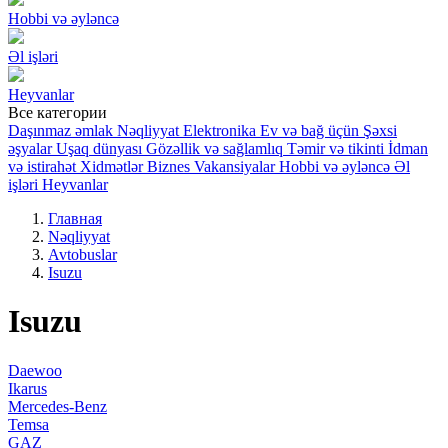
Hobbi və əyləncə
Əl işləri
Heyvanlar
Все категории
Daşınmaz əmlak
Nəqliyyat
Elektronika
Ev və bağ üçün
Şəxsi
əşyalar
Uşaq dünyası
Gözəllik və sağlamlıq
Təmir və tikinti
İdman
və istirahət
Xidmətlər
Biznes
Vakansiyalar
Hobbi və əyləncə
Əl
işləri
Heyvanlar
Главная
Nəqliyyat
Avtobuslar
Isuzu
Isuzu
Daewoo
Ikarus
Mercedes-Benz
Temsa
GAZ