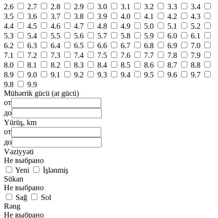
2.6
2.7
2.8
2.9
3.0
3.1
3.2
3.3
3.4
3.5
3.6
3.7
3.8
3.9
4.0
4.1
4.2
4.3
4.4
4.5
4.6
4.7
4.8
4.9
5.0
5.1
5.2
5.3
5.4
5.5
5.6
5.7
5.8
5.9
6.0
6.1
6.2
6.3
6.4
6.5
6.6
6.7
6.8
6.9
7.0
7.1
7.2
7.3
7.4
7.5
7.6
7.7
7.8
7.9
8.0
8.1
8.2
8.3
8.4
8.5
8.6
8.7
8.8
8.9
9.0
9.1
9.2
9.3
9.4
9.5
9.6
9.7
9.8
9.9
Mühərrik gücü (at gücü)
от
до
Yürüş, km
от
до
Vəziyyəti
Не выбрано
Yeni
İşlənmiş
Sükan
Не выбрано
Sağ
Sol
Rəng
Не выбрано