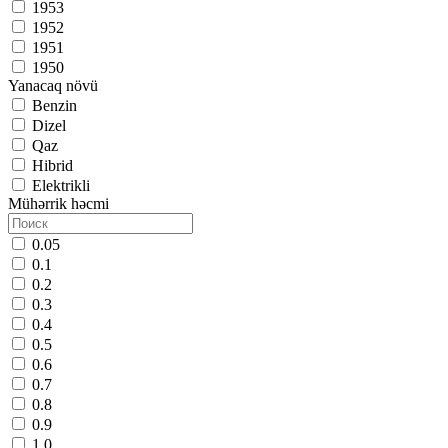
1953
1952
1951
1950
Yanacaq növü
Benzin
Dizel
Qaz
Hibrid
Elektrikli
Mühərrik həcmi
0.05
0.1
0.2
0.3
0.4
0.5
0.6
0.7
0.8
0.9
1.0