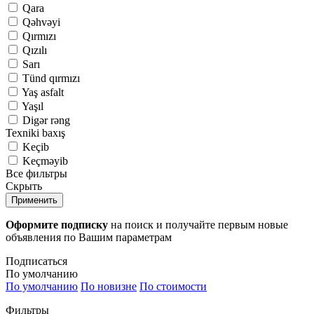
Qara
Qəhvəyi
Qırmızı
Qızılı
Sarı
Tünd qırmızı
Yaş asfalt
Yaşıl
Digər rəng
Texniki baxış
Keçib
Keçməyib
Все фильтры
Скрыть
Применить
Оформите подписку
на поиск и получайте первым новые
объявления по Вашим параметрам
Подписаться
По умолчанию
По умолчанию
По новизне
По стоимости
Фильтры