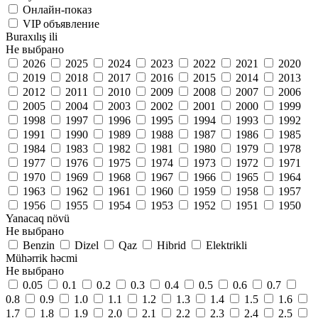
Онлайн-показ
VIP объявление
Buraxılış ili
Не выбрано
2026
2025
2024
2023
2022
2021
2020
2019
2018
2017
2016
2015
2014
2013
2012
2011
2010
2009
2008
2007
2006
2005
2004
2003
2002
2001
2000
1999
1998
1997
1996
1995
1994
1993
1992
1991
1990
1989
1988
1987
1986
1985
1984
1983
1982
1981
1980
1979
1978
1977
1976
1975
1974
1973
1972
1971
1970
1969
1968
1967
1966
1965
1964
1963
1962
1961
1960
1959
1958
1957
1956
1955
1954
1953
1952
1951
1950
Yanacaq növü
Не выбрано
Benzin
Dizel
Qaz
Hibrid
Elektrikli
Mühərrik həcmi
Не выбрано
0.05
0.1
0.2
0.3
0.4
0.5
0.6
0.7
0.8
0.9
1.0
1.1
1.2
1.3
1.4
1.5
1.6
1.7
1.8
1.9
2.0
2.1
2.2
2.3
2.4
2.5