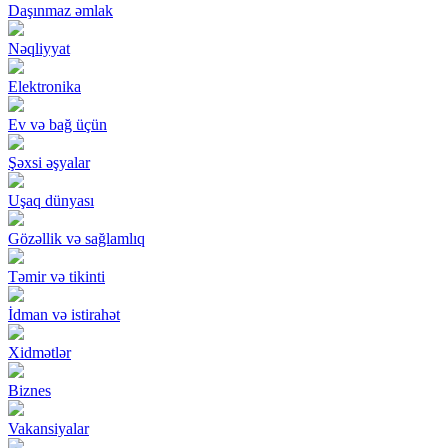
Daşınmaz əmlak
Nəqliyyat
Elektronika
Ev və bağ üçün
Şəxsi əşyalar
Uşaq dünyası
Gözəllik və sağlamlıq
Təmir və tikinti
İdman və istirahət
Xidmətlər
Biznes
Vakansiyalar