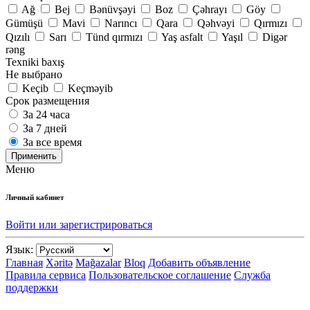
Ağ
Bej
Bənüvşəyi
Boz
Çəhrayı
Göy
Gümüşü
Mavi
Narıncı
Qara
Qəhvəyi
Qırmızı
Qızılı
Sarı
Tünd qırmızı
Yaş asfalt
Yaşıl
Digər
rəng
Texniki baxış
Не выбрано
Keçib
Keçməyib
Срок размещения
За 24 часа
За 7 дней
За все время
Применить
Меню
Личный кабинет
Войти или зарегистрироваться
Язык:
Главная
Xəritə
Mağazalar
Bloq
Добавить объявление
Правила сервиса
Пользовательское соглашение
Служба
поддержки