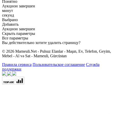
Понятно
Аукцион завершен
минут
секунд
Выбрано
Добавить
Аукцион завершен
Скрыть параметры
Все параметры
Вы действительно хотите удалить страницу?
© 2026 Marneuli.Net - Pulsuz Elanlar - Maşın, Ev, Telefon, Geyim,
Mebel - Al və Sat - Marneuli, Gürcüstan
Правила сервиса
Пользовательское соглашение
Служба
поддержки