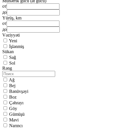
Mühərrik gücü (at gücü)
от
до
Yürüş, km
от
до
Vəziyyəti
Yeni
İşlənmiş
Sükan
Sağ
Sol
Rəng
Ağ
Bej
Bənüvşəyi
Boz
Çəhrayı
Göy
Gümüşü
Mavi
Narıncı