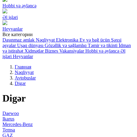
Hobbi və əyləncə
Əl işləri
Heyvanlar
Все категории
Daşınmaz əmlak
Nəqliyyat
Elektronika
Ev və bağ üçün
Şəxsi
əşyalar
Uşaq dünyası
Gözəllik və sağlamlıq
Təmir və tikinti
İdman
və istirahət
Xidmətlər
Biznes
Vakansiyalar
Hobbi və əyləncə
Əl
işləri
Heyvanlar
Главная
Nəqliyyat
Avtobuslar
Digər
Digər
Daewoo
Ikarus
Mercedes-Benz
Temsa
GAZ