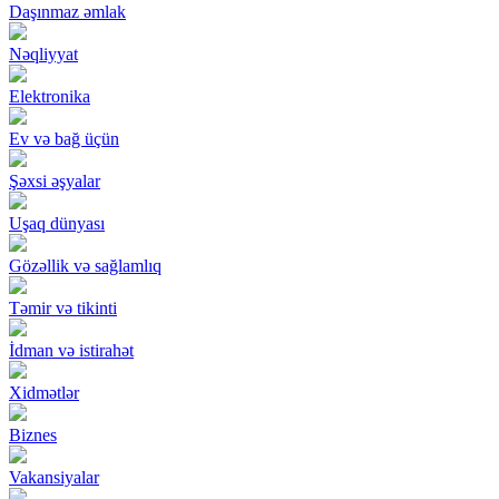
Daşınmaz əmlak
Nəqliyyat
Elektronika
Ev və bağ üçün
Şəxsi əşyalar
Uşaq dünyası
Gözəllik və sağlamlıq
Təmir və tikinti
İdman və istirahət
Xidmətlər
Biznes
Vakansiyalar