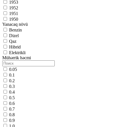
1953
1952
1951
1950
Yanacaq növü
Benzin
Dizel
Qaz
Hibrid
Elektrikli
Mühərrik həcmi
0.05
0.1
0.2
0.3
0.4
0.5
0.6
0.7
0.8
0.9
1.0