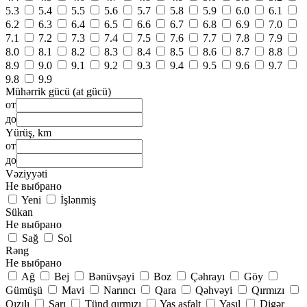
5.3
5.4
5.5
5.6
5.7
5.8
5.9
6.0
6.1
6.2
6.3
6.4
6.5
6.6
6.7
6.8
6.9
7.0
7.1
7.2
7.3
7.4
7.5
7.6
7.7
7.8
7.9
8.0
8.1
8.2
8.3
8.4
8.5
8.6
8.7
8.8
8.9
9.0
9.1
9.2
9.3
9.4
9.5
9.6
9.7
9.8
9.9
Mühərrik gücü (at gücü)
от
до
Yürüş, km
от
до
Vəziyyəti
Не выбрано
Yeni
İşlənmiş
Sükan
Не выбрано
Sağ
Sol
Rəng
Не выбрано
Ağ
Bej
Bənüvşəyi
Boz
Çəhrayı
Göy
Gümüşü
Mavi
Narıncı
Qara
Qəhvəyi
Qırmızı
Qızılı
Sarı
Tünd qırmızı
Yaş asfalt
Yaşıl
Digər