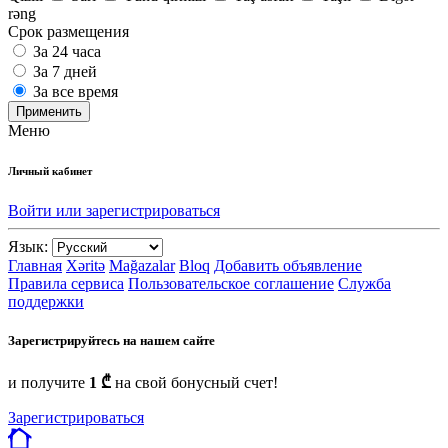
rəng
Срок размещения
За 24 часа
За 7 дней
За все время
Применить
Меню
Личный кабинет
Войти или зарегистрироваться
Язык:
Главная
Xəritə
Mağazalar
Bloq
Добавить объявление
Правила сервиса
Пользовательское соглашение
Служба
поддержки
Зарегистрируйтесь на нашем сайте
и получите
1 ₾
на свой бонусный счет!
Зарегистрироваться