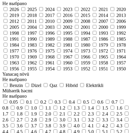
Не выбрано
2026
2025
2024
2023
2022
2021
2020
2019
2018
2017
2016
2015
2014
2013
2012
2011
2010
2009
2008
2007
2006
2005
2004
2003
2002
2001
2000
1999
1998
1997
1996
1995
1994
1993
1992
1991
1990
1989
1988
1987
1986
1985
1984
1983
1982
1981
1980
1979
1978
1977
1976
1975
1974
1973
1972
1971
1970
1969
1968
1967
1966
1965
1964
1963
1962
1961
1960
1959
1958
1957
1956
1955
1954
1953
1952
1951
1950
Yanacaq növü
Не выбрано
Benzin
Dizel
Qaz
Hibrid
Elektrikli
Mühərrik həcmi
Не выбрано
0.05
0.1
0.2
0.3
0.4
0.5
0.6
0.7
0.8
0.9
1.0
1.1
1.2
1.3
1.4
1.5
1.6
1.7
1.8
1.9
2.0
2.1
2.2
2.3
2.4
2.5
2.6
2.7
2.8
2.9
3.0
3.1
3.2
3.3
3.4
3.5
3.6
3.7
3.8
3.9
4.0
4.1
4.2
4.3
4.4
4.5
4.6
4.7
4.8
4.9
5.0
5.1
5.2