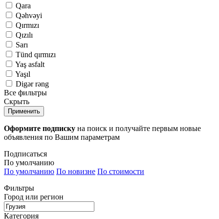
Qara
Qəhvəyi
Qırmızı
Qızılı
Sarı
Tünd qırmızı
Yaş asfalt
Yaşıl
Digər rəng
Все фильтры
Скрыть
Применить
Оформите подписку
на поиск и получайте первым новые
объявления по Вашим параметрам
Подписаться
По умолчанию
По умолчанию
По новизне
По стоимости
Фильтры
Город или регион
Категория