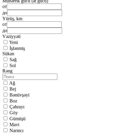
Mühərrik gücü (at gücü)
от
до
Yürüş, km
от
до
Vəziyyəti
Yeni
İşlənmiş
Sükan
Sağ
Sol
Rəng
Ağ
Bej
Bənüvşəyi
Boz
Çəhrayı
Göy
Gümüşü
Mavi
Narıncı