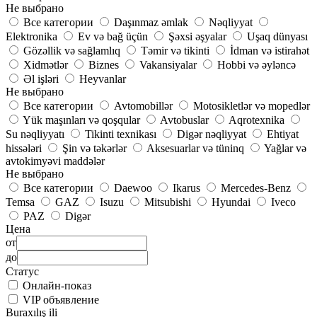
Не выбрано
Все категории
Daşınmaz əmlak
Nəqliyyat
Elektronika
Ev və bağ üçün
Şəxsi əşyalar
Uşaq dünyası
Gözəllik və sağlamlıq
Təmir və tikinti
İdman və istirahət
Xidmətlər
Biznes
Vakansiyalar
Hobbi və əyləncə
Əl işləri
Heyvanlar
Не выбрано
Все категории
Avtomobillər
Motosikletlər və mopedlər
Yük maşınları və qoşqular
Avtobuslar
Aqrotexnika
Su nəqliyyatı
Tikinti texnikası
Digər nəqliyyat
Ehtiyat
hissələri
Şin və təkərlər
Aksesuarlar və tüninq
Yağlar və
avtokimyəvi maddələr
Не выбрано
Все категории
Daewoo
Ikarus
Mercedes-Benz
Temsa
GAZ
Isuzu
Mitsubishi
Hyundai
Iveco
PAZ
Digər
Цена
от
до
Статус
Онлайн-показ
VIP объявление
Buraxılış ili