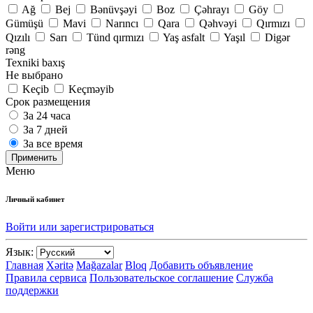
Ağ
Bej
Bənüvşəyi
Boz
Çəhrayı
Göy
Gümüşü
Mavi
Narıncı
Qara
Qəhvəyi
Qırmızı
Qızılı
Sarı
Tünd qırmızı
Yaş asfalt
Yaşıl
Digər
rəng
Texniki baxış
Не выбрано
Keçib
Keçməyib
Срок размещения
За 24 часа
За 7 дней
За все время
Применить
Меню
Личный кабинет
Войти или зарегистрироваться
Язык:
Главная
Xəritə
Mağazalar
Bloq
Добавить объявление
Правила сервиса
Пользовательское соглашение
Служба
поддержки