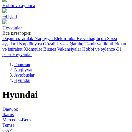
Hobbi və əyləncə
Əl işləri
Heyvanlar
Все категории
Daşınmaz əmlak
Nəqliyyat
Elektronika
Ev və bağ üçün
Şəxsi
əşyalar
Uşaq dünyası
Gözəllik və sağlamlıq
Təmir və tikinti
İdman
və istirahət
Xidmətlər
Biznes
Vakansiyalar
Hobbi və əyləncə
Əl
işləri
Heyvanlar
Главная
Nəqliyyat
Avtobuslar
Hyundai
Hyundai
Daewoo
Ikarus
Mercedes-Benz
Temsa
GAZ