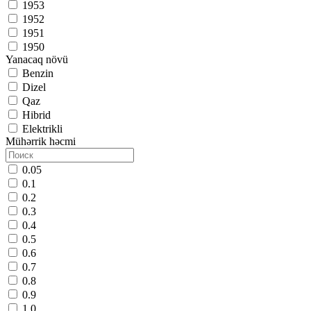
1953
1952
1951
1950
Yanacaq növü
Benzin
Dizel
Qaz
Hibrid
Elektrikli
Mühərrik həcmi
0.05
0.1
0.2
0.3
0.4
0.5
0.6
0.7
0.8
0.9
1.0