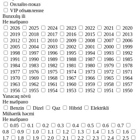
Онлайн-показ
VIP объявление
Buraxılış ili
Не выбрано
2026
2025
2024
2023
2022
2021
2020
2019
2018
2017
2016
2015
2014
2013
2012
2011
2010
2009
2008
2007
2006
2005
2004
2003
2002
2001
2000
1999
1998
1997
1996
1995
1994
1993
1992
1991
1990
1989
1988
1987
1986
1985
1984
1983
1982
1981
1980
1979
1978
1977
1976
1975
1974
1973
1972
1971
1970
1969
1968
1967
1966
1965
1964
1963
1962
1961
1960
1959
1958
1957
1956
1955
1954
1953
1952
1951
1950
Yanacaq növü
Не выбрано
Benzin
Dizel
Qaz
Hibrid
Elektrikli
Mühərrik həcmi
Не выбрано
0.05
0.1
0.2
0.3
0.4
0.5
0.6
0.7
0.8
0.9
1.0
1.1
1.2
1.3
1.4
1.5
1.6
1.7
1.8
1.9
2.0
2.1
2.2
2.3
2.4
2.5