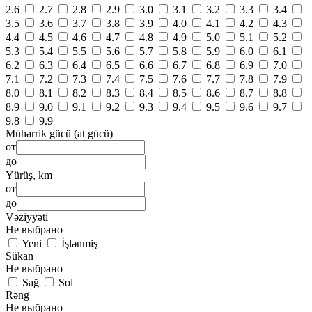
2.6
2.7
2.8
2.9
3.0
3.1
3.2
3.3
3.4
3.5
3.6
3.7
3.8
3.9
4.0
4.1
4.2
4.3
4.4
4.5
4.6
4.7
4.8
4.9
5.0
5.1
5.2
5.3
5.4
5.5
5.6
5.7
5.8
5.9
6.0
6.1
6.2
6.3
6.4
6.5
6.6
6.7
6.8
6.9
7.0
7.1
7.2
7.3
7.4
7.5
7.6
7.7
7.8
7.9
8.0
8.1
8.2
8.3
8.4
8.5
8.6
8.7
8.8
8.9
9.0
9.1
9.2
9.3
9.4
9.5
9.6
9.7
9.8
9.9
Mühərrik gücü (at gücü)
от
до
Yürüş, km
от
до
Vəziyyəti
Не выбрано
Yeni
İşlənmiş
Sükan
Не выбрано
Sağ
Sol
Rəng
Не выбрано