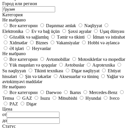
Город или регион
Категория
Не выбрано
Все категории
Daşınmaz əmlak
Nəqliyyat
Elektronika
Ev və bağ üçün
Şəxsi əşyalar
Uşaq dünyası
Gözəllik və sağlamlıq
Təmir və tikinti
İdman və istirahət
Xidmətlər
Biznes
Vakansiyalar
Hobbi və əyləncə
Əl işləri
Heyvanlar
Не выбрано
Все категории
Avtomobillər
Motosikletlər və mopedlər
Yük maşınları və qoşqular
Avtobuslar
Aqrotexnika
Su nəqliyyatı
Tikinti texnikası
Digər nəqliyyat
Ehtiyat
hissələri
Şin və təkərlər
Aksesuarlar və tüninq
Yağlar və
avtokimyəvi maddələr
Не выбрано
Все категории
Daewoo
Ikarus
Mercedes-Benz
Temsa
GAZ
Isuzu
Mitsubishi
Hyundai
Iveco
PAZ
Digər
Цена
от
до
Статус