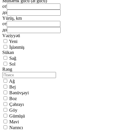
Mühərrik gücü (at gücü)
от
до
Yürüş, km
от
до
Vəziyyəti
Yeni
İşlənmiş
Sükan
Sağ
Sol
Rəng
Ağ
Bej
Bənüvşəyi
Boz
Çəhrayı
Göy
Gümüşü
Mavi
Narıncı