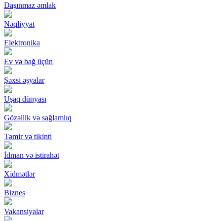
Daşınmaz əmlak
Nəqliyyat
Elektronika
Ev və bağ üçün
Şəxsi əşyalar
Uşaq dünyası
Gözəllik və sağlamlıq
Təmir və tikinti
İdman və istirahət
Xidmətlər
Biznes
Vakansiyalar