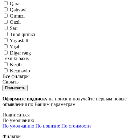
Qara
Qəhvəyi
Qırmızı
Qızılı
Sarı
Tünd qırmızı
Yaş asfalt
Yaşıl
Digər rəng
Texniki baxış
Keçib
Keçməyib
Все фильтры
Скрыть
Применить
Оформите подписку
на поиск и получайте первым новые
объявления по Вашим параметрам
Подписаться
По умолчанию
По умолчанию
По новизне
По стоимости
Фильтры