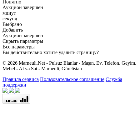
Понятно
Аукцион завершен
минут
секунд
Выбрано
Добавить
Аукцион завершен
Скрыть параметры
Все параметры
Вы действительно хотите удалить страницу?
© 2026 Marneuli.Net - Pulsuz Elanlar - Maşın, Ev, Telefon, Geyim,
Mebel - Al və Sat - Marneuli, Gürcüstan
Правила сервиса
Пользовательское соглашение
Служба
поддержки