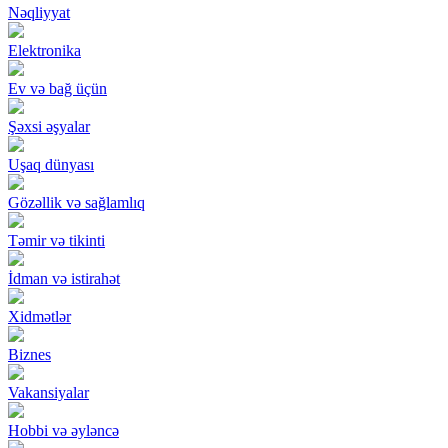
Nəqliyyat
Elektronika
Ev və bağ üçün
Şəxsi əşyalar
Uşaq dünyası
Gözəllik və sağlamlıq
Təmir və tikinti
İdman və istirahət
Xidmətlər
Biznes
Vakansiyalar
Hobbi və əyləncə