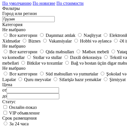
По умолчанию
По новизне
По стоимости
Фильтры
Город или регион
Категория
Не выбрано
Все категории
Daşınmaz əmlak
Nəqliyyat
Elektroni
Xidmətlər
Biznes
Vakansiyalar
Hobbi və əyləncə
Əl i
Не выбрано
Все категории
Qida məhsulları
Mətbəx mebeli
Yataq
və komodlar
Stollar və stullar
Daxili dekorasiya
Tekstil və
mebelləri
Bitkilər və toxumlar
Bağ və bostan üçün digər məhs
Не выбрано
Все категории
Süd məhsulları və yumurtalar
Şokolad və 
Ləpələr
Quru meyvələr
Sifarişlə hazır yeməklər
Şirniyyat
Цена
от
до
Статус
Онлайн-показ
VIP объявление
Срок размещения
За 24 часа