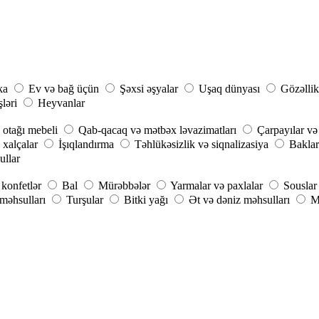
ka
Ev və bağ üçün
Şəxsi əşyalar
Uşaq dünyası
Gözəllik
şləri
Heyvanlar
 otağı mebeli
Qab-qacaq və mətbəx ləvazimatları
Çarpayılar və
 xalçalar
İşıqlandırma
Təhlükəsizlik və siqnalizasiya
Baklar
ullar
konfetlər
Bal
Mürəbbələr
Yarmalar və paxlalar
Souslar
 məhsulları
Turşular
Bitki yağı
Ət və dəniz məhsulları
M