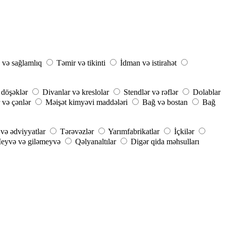
 və sağlamlıq
Təmir və tikinti
İdman və istirahət
 döşəklər
Divanlar və kreslolar
Stendlər və rəflər
Dolablar
 və çənlər
Məişət kimyəvi maddələri
Bağ və bostan
Bağ
 və ədviyyatlar
Tərəvəzlər
Yarımfabrikatlar
İçkilər
eyvə və giləmeyvə
Qəlyanaltılar
Digər qida məhsulları