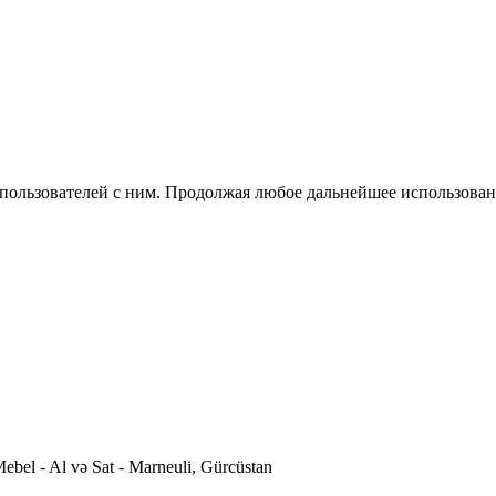
 пользователей с ним. Продолжая любое дальнейшее использован
ebel - Al və Sat - Marneuli, Gürcüstan