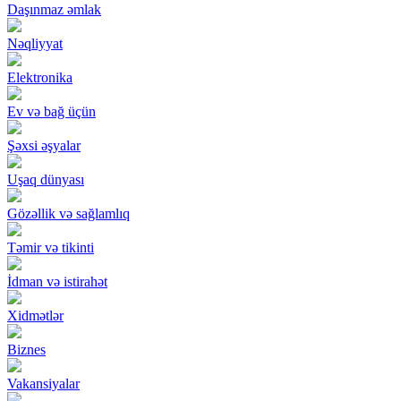
Daşınmaz əmlak
Nəqliyyat
Elektronika
Ev və bağ üçün
Şəxsi əşyalar
Uşaq dünyası
Gözəllik və sağlamlıq
Təmir və tikinti
İdman və istirahət
Xidmətlər
Biznes
Vakansiyalar