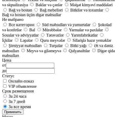
və siqnalizasiya
Baklar və çənlər
Məişət kimyəvi maddələri
Bağ və bostan
Bağ mebelləri
Bitkilər və toxumlar
Bağ və bostan üçün digər məhsullar
Не выбрано
Все категории
Süd məhsulları və yumurtalar
Şokolad
və konfetlər
Bal
Mürəbbələr
Yarmalar və paxlalar
Souslar və ədviyyatlar
Tərəvəzlər
Yarımfabrikatlar
İçkilər
Ləpələr
Quru meyvələr
Sifarişlə hazır yeməklər
Şirniyyat məhsulları
Turşular
Bitki yağı
Ət və dəniz
məhsulları
Meyvə və giləmeyvə
Qəlyanaltılar
Digər qida
məhsulları
Цена
от
до
Статус
Онлайн-показ
VIP объявление
Срок размещения
За 24 часа
За 7 дней
За все время
Применить
Меню