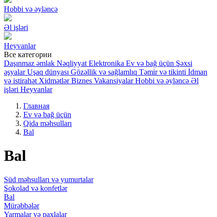
Hobbi və əyləncə
Əl işləri
Heyvanlar
Все категории
Daşınmaz əmlak
Nəqliyyat
Elektronika
Ev və bağ üçün
Şəxsi
əşyalar
Uşaq dünyası
Gözəllik və sağlamlıq
Təmir və tikinti
İdman
və istirahət
Xidmətlər
Biznes
Vakansiyalar
Hobbi və əyləncə
Əl
işləri
Heyvanlar
Главная
Ev və bağ üçün
Qida məhsulları
Bal
Bal
Süd məhsulları və yumurtalar
Şokolad və konfetlər
Bal
Mürəbbələr
Yarmalar və paxlalar