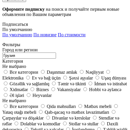
Оформите подписку
на поиск и получайте первым новые
объявления по Вашим параметрам
Подписаться
По умолчанию
По умолчанию
По новизне
По стоимости
Фильтры
Город или регион
Категория
Не выбрано
Все категории
Daşınmaz əmlak
Nəqliyyat
Elektronika
Ev və bağ üçün
Şəxsi əşyalar
Uşaq dünyası
Gözəllik və sağlamlıq
Təmir və tikinti
İdman və istirahət
Xidmətlər
Biznes
Vakansiyalar
Hobbi və əyləncə
Əl işləri
Heyvanlar
Не выбрано
Все категории
Qida məhsulları
Mətbəx mebeli
Yataq otağı mebeli
Qab-qacaq və mətbəx ləvazimatları
Çarpayılar və döşəklər
Divanlar və kreslolar
Stendlər və
rəflər
Dolablar və komodlar
Stollar və stullar
Daxili
dekorasiya
Tekstil və xalçalar
İşıqlandırma
Təhlükəsizlik