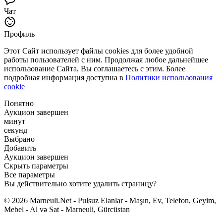
Чат
Профиль
Этот Сайт использует файлы cookies для более удобной
работы пользователей с ним. Продолжая любое дальнейшее
использование Сайта, Вы соглашаетесь с этим. Более
подробная информация доступна в
Политики использования
cookie
Понятно
Аукцион завершен
минут
секунд
Выбрано
Добавить
Аукцион завершен
Скрыть параметры
Все параметры
Вы действительно хотите удалить страницу?
© 2026 Marneuli.Net - Pulsuz Elanlar - Maşın, Ev, Telefon, Geyim,
Mebel - Al və Sat - Marneuli, Gürcüstan