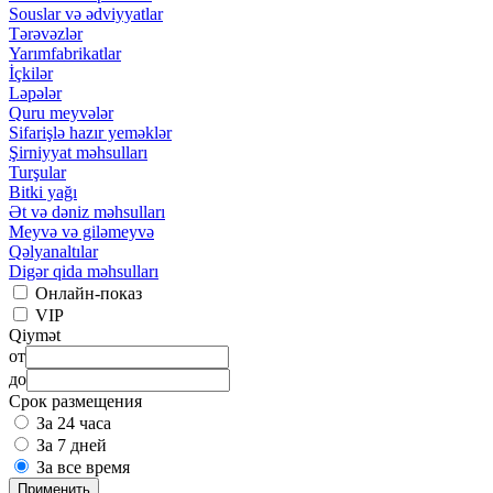
Souslar və ədviyyatlar
Tərəvəzlər
Yarımfabrikatlar
İçkilər
Ləpələr
Quru meyvələr
Sifarişlə hazır yeməklər
Şirniyyat məhsulları
Turşular
Bitki yağı
Ət və dəniz məhsulları
Meyvə və giləmeyvə
Qəlyanaltılar
Digər qida məhsulları
Онлайн-показ
VIP
Qiymət
от
до
Срок размещения
За 24 часа
За 7 дней
За все время
Применить