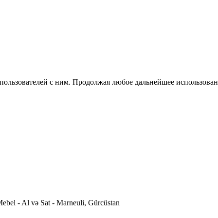
 пользователей с ним. Продолжая любое дальнейшее использован
ebel - Al və Sat - Marneuli, Gürcüstan