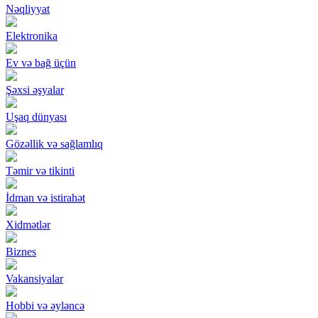
Nəqliyyat
Elektronika
Ev və bağ üçün
Şəxsi əşyalar
Uşaq dünyası
Gözəllik və sağlamlıq
Təmir və tikinti
İdman və istirahət
Xidmətlər
Biznes
Vakansiyalar
Hobbi və əyləncə