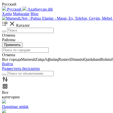
Русский
Русский
Azərbaycan dili
Xəritə
Mağazalar
Bloq
Каталог
Отмена
Районы
Применить
Отмена
Все города
Marneuli
Zalqa
Ağbulaq
Rustavi
Dmanisi
Qardabani
Bolnisi
Войти
Разместить бесплатно
Все
категории
Daşınmaz əmlak