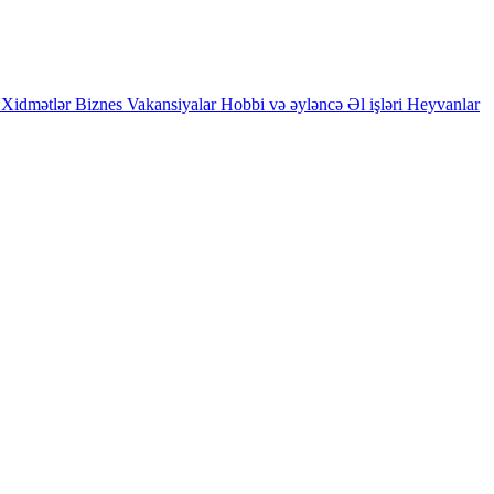
Xidmətlər
Biznes
Vakansiyalar
Hobbi və əyləncə
Əl işləri
Heyvanlar