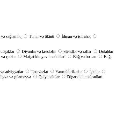
 və sağlamlıq
Təmir və tikinti
İdman və istirahət
 döşəklər
Divanlar və kreslolar
Stendlər və rəflər
Dolablar
 və çənlər
Məişət kimyəvi maddələri
Bağ və bostan
Bağ
 və ədviyyatlar
Tərəvəzlər
Yarımfabrikatlar
İçkilər
eyvə və giləmeyvə
Qəlyanaltılar
Digər qida məhsulları