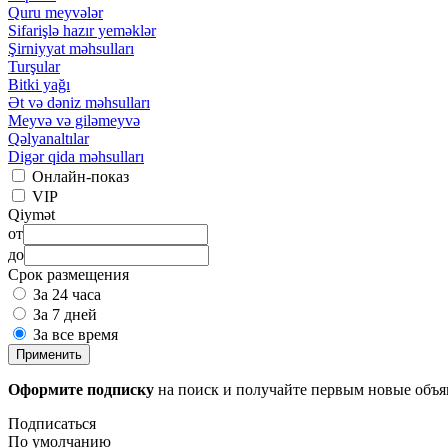
Quru meyvələr
Sifarişlə hazır yeməklər
Şirniyyat məhsulları
Turşular
Bitki yağı
Ət və dəniz məhsulları
Meyvə və giləmeyvə
Qəlyanaltılar
Digər qida məhsulları
Онлайн-показ
VIP
Qiymət
от
до
Срок размещения
За 24 часа
За 7 дней
За все время
Применить
Оформите подписку
на поиск и получайте первым новые объ
Подписаться
По умолчанию