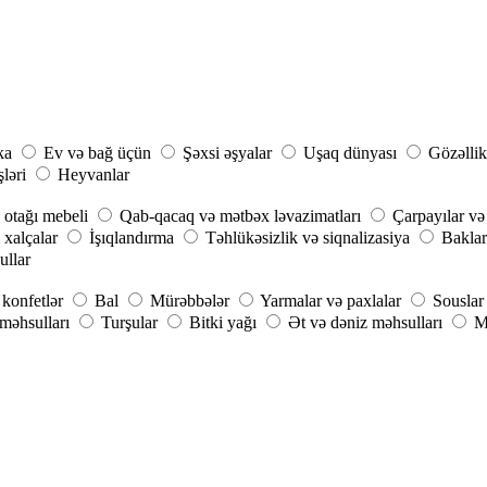
ka
Ev və bağ üçün
Şəxsi əşyalar
Uşaq dünyası
Gözəllik
şləri
Heyvanlar
 otağı mebeli
Qab-qacaq və mətbəx ləvazimatları
Çarpayılar və
 xalçalar
İşıqlandırma
Təhlükəsizlik və siqnalizasiya
Baklar
ullar
konfetlər
Bal
Mürəbbələr
Yarmalar və paxlalar
Souslar
 məhsulları
Turşular
Bitki yağı
Ət və dəniz məhsulları
M