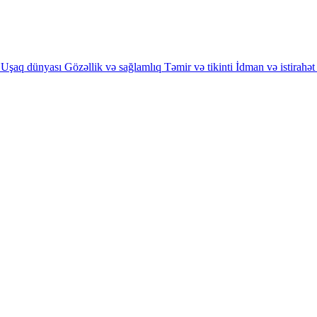
Uşaq dünyası
Gözəllik və sağlamlıq
Təmir və tikinti
İdman və istirahət