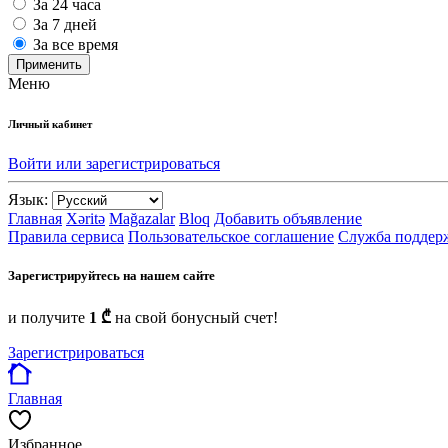
За 24 часа
За 7 дней
За все время
Применить
Меню
Личный кабинет
Войти или зарегистрироваться
Язык:
Главная
Xəritə
Mağazalar
Bloq
Добавить объявление
Правила сервиса
Пользовательское соглашение
Служба поддер
Зарегистрируйтесь на нашем сайте
и получите
1 ₾
на свой бонусный счет!
Зарегистрироваться
Главная
Избранное