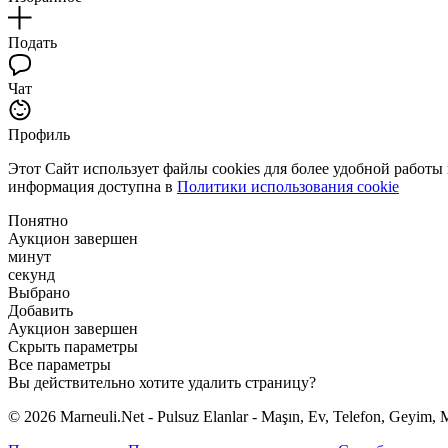
Подать
Чат
Профиль
Этот Сайт использует файлы cookies для более удобной работы
информация доступна в
Политики использования cookie
Понятно
Аукцион завершен
минут
секунд
Выбрано
Добавить
Аукцион завершен
Скрыть параметры
Все параметры
Вы действительно хотите удалить страницу?
© 2026 Marneuli.Net - Pulsuz Elanlar - Maşın, Ev, Telefon, Geyim, M