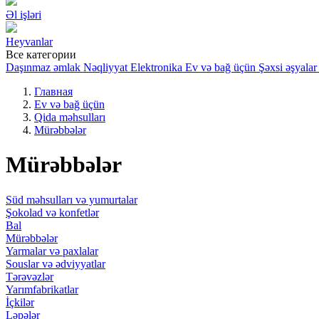
Əl işləri
Heyvanlar
Все категории
Daşınmaz əmlak
Nəqliyyat
Elektronika
Ev və bağ üçün
Şəxsi əşyalar
Главная
Ev və bağ üçün
Qida məhsulları
Mürəbbələr
Mürəbbələr
Süd məhsulları və yumurtalar
Şokolad və konfetlər
Bal
Mürəbbələr
Yarmalar və paxlalar
Souslar və ədviyyatlar
Tərəvəzlər
Yarımfabrikatlar
İçkilər
Ləpələr