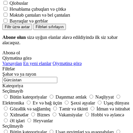
Qlobuslar
Hesablama çubuqları və çötkə
Məktəb çantaları və bel çantaları
Bayraqlar və gerblər
Filtr üzrə axtar
Filtrləri sıfırlayın
Abone olun
sizə uyğun elanlar əlavə edildiyində ilk siz xəbər
alacaqsız.
Abonə ol
Qiymətinə görə
Varsayılan
En yeni elanlar
Qiymətinə görə
Filtrlər
Şəhər və ya rayon
Kateqoriya
Seçilməyib
Bütün kateqoriyalar
Daşınmaz əmlak
Nəqliyyat
Elektronika
Ev və bağ üçün
Şəxsi əşyalar
Uşaq dünyası
Gözəllik və sağlamlıq
Təmir və tikinti
İdman və istirahət
Xidmətlər
Biznes
Vakansiyalar
Hobbi və əyləncə
Əl işləri
Heyvanlar
Seçilməyib
Bütün kateqoriyalar
Uşaq geyimləri və ayaqqabıları