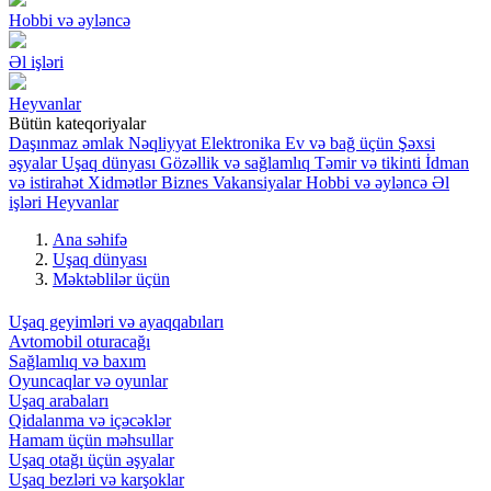
Hobbi və əyləncə
Əl işləri
Heyvanlar
Bütün kateqoriyalar
Daşınmaz əmlak
Nəqliyyat
Elektronika
Ev və bağ üçün
Şəxsi
əşyalar
Uşaq dünyası
Gözəllik və sağlamlıq
Təmir və tikinti
İdman
və istirahət
Xidmətlər
Biznes
Vakansiyalar
Hobbi və əyləncə
Əl
işləri
Heyvanlar
Ana səhifə
Uşaq dünyası
Məktəblilər üçün
Uşaq geyimləri və ayaqqabıları
Avtomobil oturacağı
Sağlamlıq və baxım
Oyuncaqlar və oyunlar
Uşaq arabaları
Qidalanma və içəcəklər
Hamam üçün məhsullar
Uşaq otağı üçün əşyalar
Uşaq bezləri və karşoklar