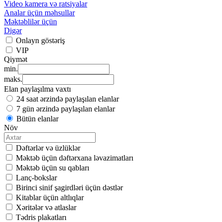
Video kamera və ratsiyalar
Analar üçün məhsullar
Məktəblilər üçün
Digər
Onlayn göstəriş
VIP
Qiymət
min.
maks.
Elan paylaşılma vaxtı
24 saat ərzində paylaşılan elanlar
7 gün ərzində paylaşılan elanlar
Bütün elanlar
Növ
Dəftərlər və üzlüklər
Məktəb üçün dəftərxana ləvazimatları
Məktəb üçün su qabları
Lanç-bokslar
Birinci sinif şagirdləri üçün dəstlər
Kitablar üçün altlıqlar
Xəritələr və atlaslar
Tədris plakatları