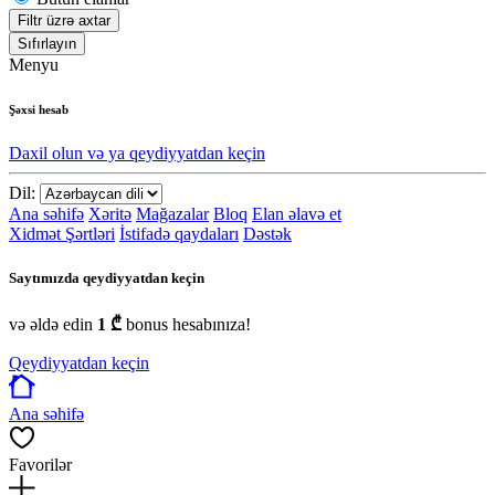
Filtr üzrə axtar
Sıfırlayın
Menyu
Şəxsi hesab
Daxil olun və ya qeydiyyatdan keçin
Dil:
Ana səhifə
Xəritə
Mağazalar
Bloq
Elan əlavə et
Xidmət Şərtləri
İstifadə qaydaları
Dəstək
Saytımızda qeydiyyatdan keçin
və əldə edin
1 ₾
bonus hesabınıza!
Qeydiyyatdan keçin
Ana səhifə
Favorilər