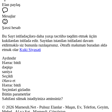
Elan paylaş
Mesajlar
Şəxsi hesab
Bu Sayt istifadəçilərə daha yaxşı təcrübə təqdim etmək üçün
kukilərdən istifadə edir. Saytdan istənilən istifadəni davam
etdirməklə siz bununla razılaşırsınız. Ətraflı məlumatı buradan əldə
etmək olar
Kuki Siyasəti
Aydındır
Hərrac bitdi
dəqiqə
saniyə
Seçildi
Əlavə et
Hərrac bitdi
Seçimləri gizlədin
Bütün parametrlər
Səhifəni silmək istədiyinizə əminsiniz?
© 2026 Marneuli.Net - Pulsuz Elanlar - Maşın, Ev, Telefon, Geyim,
Mebel - Al və Sat - Marneuli, Gürcüstan