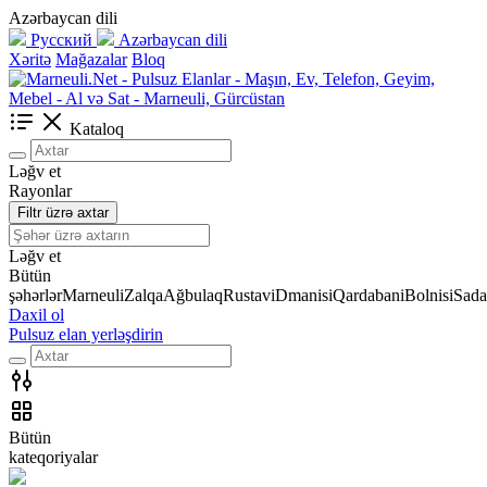
Azərbaycan dili
Русский
Azərbaycan dili
Xəritə
Mağazalar
Bloq
Kataloq
Ləğv et
Rayonlar
Filtr üzrə axtar
Ləğv et
Bütün
şəhərlər
Marneuli
Zalqa
Ağbulaq
Rustavi
Dmanisi
Qardabani
Bolnisi
Sada
Daxil ol
Pulsuz elan yerləşdirin
Bütün
kateqoriyalar