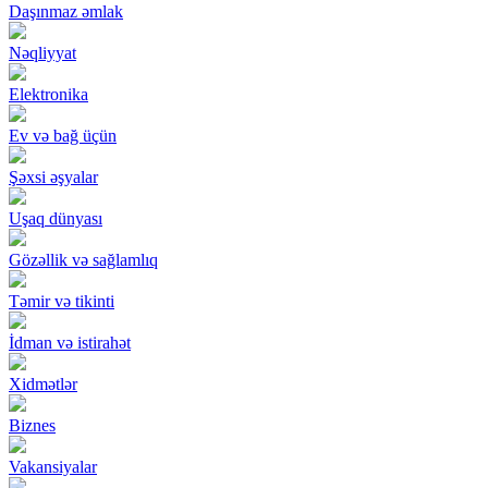
Daşınmaz əmlak
Nəqliyyat
Elektronika
Ev və bağ üçün
Şəxsi əşyalar
Uşaq dünyası
Gözəllik və sağlamlıq
Təmir və tikinti
İdman və istirahət
Xidmətlər
Biznes
Vakansiyalar