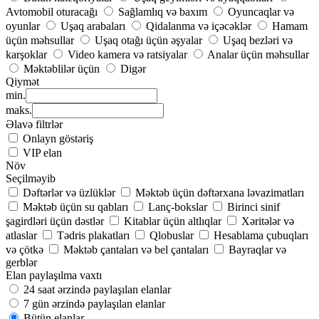
Avtomobil oturacağı
Sağlamlıq və baxım
Oyuncaqlar və
oyunlar
Uşaq arabaları
Qidalanma və içəcəklər
Hamam
üçün məhsullar
Uşaq otağı üçün əşyalar
Uşaq bezləri və
karşoklar
Video kamera və ratsiyalar
Analar üçün məhsullar
Məktəblilər üçün
Digər
Qiymət
min.
maks.
Əlavə filtrlər
Onlayn göstəriş
VIP elan
Növ
Seçilməyib
Dəftərlər və üzlüklər
Məktəb üçün dəftərxana ləvazimatları
Məktəb üçün su qabları
Lanç-bokslar
Birinci sinif
şagirdləri üçün dəstlər
Kitablar üçün altlıqlar
Xəritələr və
atlaslar
Tədris plakatları
Qlobuslar
Hesablama çubuqları
və çötkə
Məktəb çantaları və bel çantaları
Bayraqlar və
gerblər
Elan paylaşılma vaxtı
24 saat ərzində paylaşılan elanlar
7 gün ərzində paylaşılan elanlar
Bütün elanlar