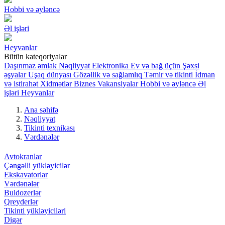
Hobbi və əyləncə
Əl işləri
Heyvanlar
Bütün kateqoriyalar
Daşınmaz əmlak
Nəqliyyat
Elektronika
Ev və bağ üçün
Şəxsi
əşyalar
Uşaq dünyası
Gözəllik və sağlamlıq
Təmir və tikinti
İdman
və istirahət
Xidmətlər
Biznes
Vakansiyalar
Hobbi və əyləncə
Əl
işləri
Heyvanlar
Ana səhifə
Nəqliyyat
Tikinti texnikası
Vərdənələr
Avtokranlar
Çəngəlli yükləyicilər
Ekskavatorlar
Vərdənələr
Buldozerlər
Qreyderlər
Tikinti yükləyiciləri
Digər