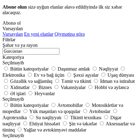
Abone olun
sizə uyğun elanlar əlavə edildiyində ilk siz xəbər
alacaqsız.
Abonə ol
Varsayılan
Varsayılan
En yeni elanlar
Qiymətinə görə
Filtrlər
Şəhər və ya rayon
Kateqoriya
Seçilməyib
Bütün kateqoriyalar
Daşınmaz əmlak
Nəqliyyat
Elektronika
Ev və bağ üçün
Şəxsi əşyalar
Uşaq dünyası
Gözəllik və sağlamlıq
Təmir və tikinti
İdman və istirahət
Xidmətlər
Biznes
Vakansiyalar
Hobbi və əyləncə
Əl işləri
Heyvanlar
Seçilməyib
Bütün kateqoriyalar
Avtomobillər
Motosikletlər və
mopedlər
Yük maşınları və qoşqular
Avtobuslar
Aqrotexnika
Su nəqliyyatı
Tikinti texnikası
Digər
nəqliyyat
Ehtiyat hissələri
Şin və təkərlər
Aksesuarlar və
tüninq
Yağlar və avtokimyəvi maddələr
Seçilməyib