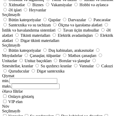
Xidmətlər
Biznes
Vakansiyalar
Hobbi və əyləncə
Əl işləri
Heyvanlar
Seçilməyib
Bütün kateqoriyalar
Qapılar
Darvazalar
Pəncərələr
Santexnika və su təchizatı
Ölçmə və işarələmə alətləri
İstilik və havalandırma sistemləri
Tavan üçün məhsullar
Əl
alətləri
Tikinti materialları
Elektrik avadanlıqları
Elektrik
alətləri
Digər tikinti materialları
Seçilməyib
Bütün kateqoriyalar
Duş kabinaları, arakəsmələr
Moydadırlar
Çanaqlar, tülpanlar
Mətbəx çanaqları
Unitazlar
Unitaz baçokları
Borular və şlanqlar
Smesitellər, kranlar
Su qızdırıcı kranlar
Vannalar
Cakuzi
Quruducular
Digər santexnika
Qiymət
min.
maks.
Əlavə filtrlər
Onlayn göstəriş
VIP elan
Növ
Seçilməyib