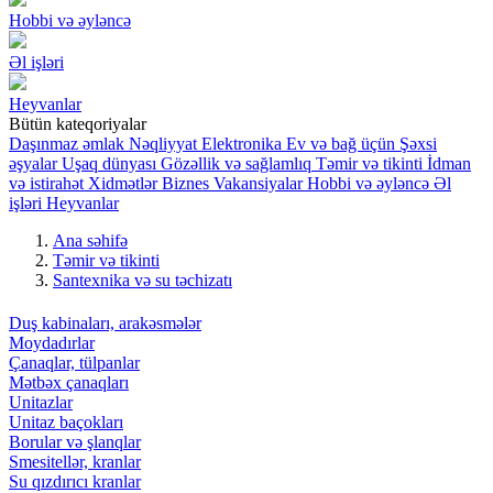
Hobbi və əyləncə
Əl işləri
Heyvanlar
Bütün kateqoriyalar
Daşınmaz əmlak
Nəqliyyat
Elektronika
Ev və bağ üçün
Şəxsi
əşyalar
Uşaq dünyası
Gözəllik və sağlamlıq
Təmir və tikinti
İdman
və istirahət
Xidmətlər
Biznes
Vakansiyalar
Hobbi və əyləncə
Əl
işləri
Heyvanlar
Ana səhifə
Təmir və tikinti
Santexnika və su təchizatı
Duş kabinaları, arakəsmələr
Moydadırlar
Çanaqlar, tülpanlar
Mətbəx çanaqları
Unitazlar
Unitaz baçokları
Borular və şlanqlar
Smesitellər, kranlar
Su qızdırıcı kranlar