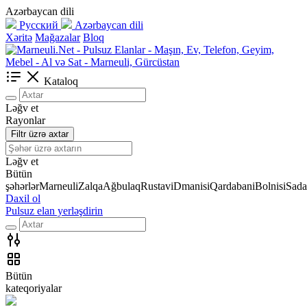
Azərbaycan dili
Русский
Azərbaycan dili
Xəritə
Mağazalar
Bloq
Kataloq
Ləğv et
Rayonlar
Filtr üzrə axtar
Ləğv et
Bütün
şəhərlər
Marneuli
Zalqa
Ağbulaq
Rustavi
Dmanisi
Qardabani
Bolnisi
Sada
Daxil ol
Pulsuz elan yerləşdirin
Bütün
kateqoriyalar