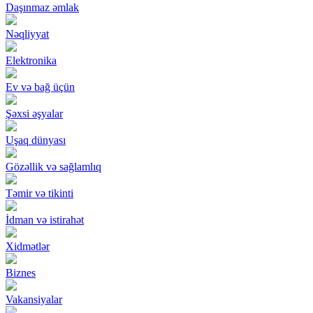
Daşınmaz əmlak
Nəqliyyat
Elektronika
Ev və bağ üçün
Şəxsi əşyalar
Uşaq dünyası
Gözəllik və sağlamlıq
Təmir və tikinti
İdman və istirahət
Xidmətlər
Biznes
Vakansiyalar