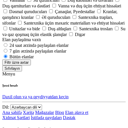
Vannalar
Su qızdırıcıları
Duş kabinləri və divarları
Duş qarniturları və dəstləri
Vanna və duş üçün ehtiyat hissələri
Dəsmal quruducuları
Çanaqlar, Pyedestallar
Kranlar,
qarışdırıcı kranlar
Əl quruducuları
Santexnika trapları,
sifonlar
Santexnika üçün məxaric materialları və ehtiyat hissələri
Unitazlar və bide
Duş altlıqları
Santexnika trosları
Su
və qaz qoşmaq üçün elastik şlanqlar
Digər
Elan paylaşılma vaxtı
24 saat ərzində paylaşılan elanlar
7 gün ərzində paylaşılan elanlar
Bütün elanlar
Filtr üzrə axtar
Sıfırlayın
Menyu
Şəxsi hesab
Daxil olun və ya qeydiyyatdan keçin
Dil:
Ana səhifə
Xəritə
Mağazalar
Bloq
Elan əlavə et
Xidmət Şərtləri
İstifadə qaydaları
Dəstək