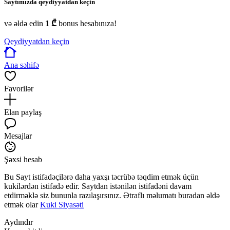
Saytımızda qeydiyyatdan keçin
və əldə edin
1 ₾
bonus hesabınıza!
Qeydiyyatdan keçin
Ana səhifə
Favorilər
Elan paylaş
Mesajlar
Şəxsi hesab
Bu Sayt istifadəçilərə daha yaxşı təcrübə təqdim etmək üçün
kukilərdən istifadə edir. Saytdan istənilən istifadəni davam
etdirməklə siz bununla razılaşırsınız. Ətraflı məlumatı buradan əldə
etmək olar
Kuki Siyasəti
Aydındır