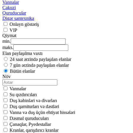
Vannalar
Cakuzi
Quruducular
Digər santexnika
Onlayn göstəriş
VIP
Qiymət
min.
maks.
Elan paylaşılma vaxtı
24 saat ərzində paylaşılan elanlar
7 gün ərzində paylaşılan elanlar
Bütün elanlar
Növ
Vannalar
Su qızdırıcıları
Duş kabinləri və divarları
Duş qarniturları və dəstləri
Vanna və duş üçün ehtiyat hissələri
Dəsmal quruducuları
Çanaqlar, Pyedestallar
Kranlar, qarışdırıcı kranlar