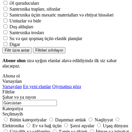
Əl quruducuları
Santexnika trapları, sifonlar
Santexnika üçün məxaric materialları və ehtiyat hissələri
Unitazlar və bide
Duş altlıqları
Santexnika trosları
Su və qaz qoşmaq üçün elastik şlanqlar
Digər
Filtr üzrə axtar
Filtrləri sıfırlayın
Abone olun
sizə uyğun elanlar əlavə edildiyində ilk siz xəbər
alacaqsız.
Abonə ol
Varsayılan
Varsayılan
En yeni elanlar
Qiymətinə görə
Filtrlər
Şəhər və ya rayon
Kateqoriya
Seçilməyib
Bütün kateqoriyalar
Daşınmaz əmlak
Nəqliyyat
Elektronika
Ev və bağ üçün
Şəxsi əşyalar
Uşaq dünyası
Gözəllik və sağlamlıq
Təmir və tikinti
İdman və istirahət