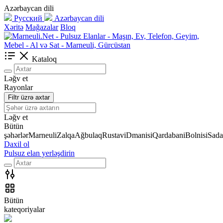
Azərbaycan dili
Русский
Azərbaycan dili
Xəritə
Mağazalar
Bloq
Kataloq
Ləğv et
Rayonlar
Filtr üzrə axtar
Ləğv et
Bütün
şəhərlər
Marneuli
Zalqa
Ağbulaq
Rustavi
Dmanisi
Qardabani
Bolnisi
Sada
Daxil ol
Pulsuz elan yerləşdirin
Bütün
kateqoriyalar