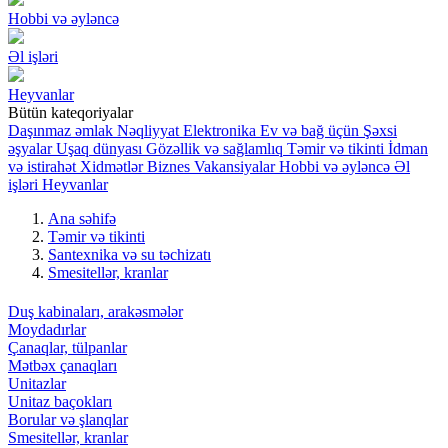
Hobbi və əyləncə
Əl işləri
Heyvanlar
Bütün kateqoriyalar
Daşınmaz əmlak
Nəqliyyat
Elektronika
Ev və bağ üçün
Şəxsi
əşyalar
Uşaq dünyası
Gözəllik və sağlamlıq
Təmir və tikinti
İdman
və istirahət
Xidmətlər
Biznes
Vakansiyalar
Hobbi və əyləncə
Əl
işləri
Heyvanlar
Ana səhifə
Təmir və tikinti
Santexnika və su təchizatı
Smesitellər, kranlar
Duş kabinaları, arakəsmələr
Moydadırlar
Çanaqlar, tülpanlar
Mətbəx çanaqları
Unitazlar
Unitaz baçokları
Borular və şlanqlar
Smesitellər, kranlar