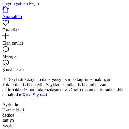
Qeydiyyatdan keçin
Ana səhifə
Favorilər
Elan paylaş
Mesajlar
Şəxsi hesab
Bu Sayt istifadəçilərə daha yaxşı təcrübə təqdim etmək üçün
kukilərdən istifadə edir. Saytdan istənilən istifadəni davam
etdirməklə siz bununla razılaşırsınız. Ətraflı məlumatı buradan əldə
etmək olar
Kuki Siyasəti
Aydındır
Hərrac bitdi
dəqiqə
saniyə
Seçildi