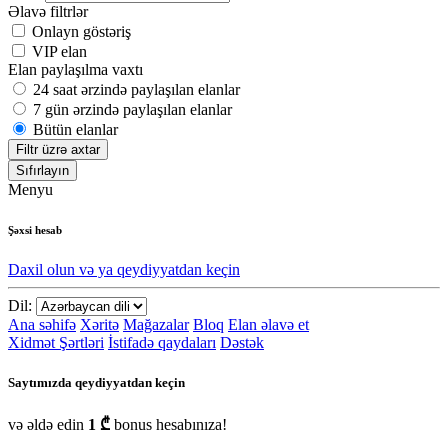
Əlavə filtrlər
Onlayn göstəriş
VIP elan
Elan paylaşılma vaxtı
24 saat ərzində paylaşılan elanlar
7 gün ərzində paylaşılan elanlar
Bütün elanlar
Filtr üzrə axtar
Sıfırlayın
Menyu
Şəxsi hesab
Daxil olun və ya qeydiyyatdan keçin
Dil:
Ana səhifə
Xəritə
Mağazalar
Bloq
Elan əlavə et
Xidmət Şərtləri
İstifadə qaydaları
Dəstək
Saytımızda qeydiyyatdan keçin
və əldə edin
1 ₾
bonus hesabınıza!