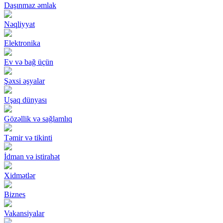
Daşınmaz əmlak
Nəqliyyat
Elektronika
Ev və bağ üçün
Şəxsi əşyalar
Uşaq dünyası
Gözəllik və sağlamlıq
Təmir və tikinti
İdman və istirahət
Xidmətlər
Biznes
Vakansiyalar