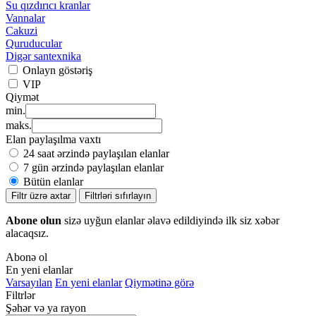
Su qızdırıcı kranlar
Vannalar
Cakuzi
Quruducular
Digər santexnika
Onlayn göstəriş
VIP
Qiymət
min.
maks.
Elan paylaşılma vaxtı
24 saat ərzində paylaşılan elanlar
7 gün ərzində paylaşılan elanlar
Bütün elanlar
Filtr üzrə axtar
Filtrləri sıfırlayın
Abone olun
sizə uyğun elanlar əlavə edildiyində ilk siz xəbər
alacaqsız.
Abonə ol
En yeni elanlar
Varsayılan
En yeni elanlar
Qiymətinə görə
Filtrlər
Şəhər və ya rayon