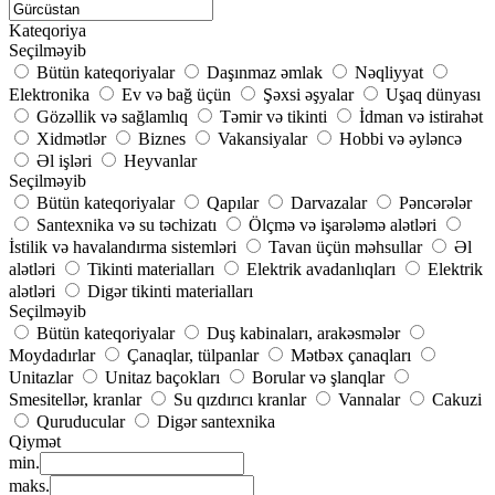
Kateqoriya
Seçilməyib
Bütün kateqoriyalar
Daşınmaz əmlak
Nəqliyyat
Elektronika
Ev və bağ üçün
Şəxsi əşyalar
Uşaq dünyası
Gözəllik və sağlamlıq
Təmir və tikinti
İdman və istirahət
Xidmətlər
Biznes
Vakansiyalar
Hobbi və əyləncə
Əl işləri
Heyvanlar
Seçilməyib
Bütün kateqoriyalar
Qapılar
Darvazalar
Pəncərələr
Santexnika və su təchizatı
Ölçmə və işarələmə alətləri
İstilik və havalandırma sistemləri
Tavan üçün məhsullar
Əl
alətləri
Tikinti materialları
Elektrik avadanlıqları
Elektrik
alətləri
Digər tikinti materialları
Seçilməyib
Bütün kateqoriyalar
Duş kabinaları, arakəsmələr
Moydadırlar
Çanaqlar, tülpanlar
Mətbəx çanaqları
Unitazlar
Unitaz baçokları
Borular və şlanqlar
Smesitellər, kranlar
Su qızdırıcı kranlar
Vannalar
Cakuzi
Quruducular
Digər santexnika
Qiymət
min.
maks.