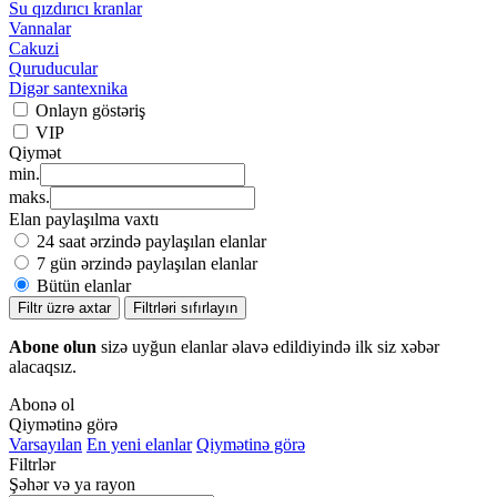
Su qızdırıcı kranlar
Vannalar
Cakuzi
Quruducular
Digər santexnika
Onlayn göstəriş
VIP
Qiymət
min.
maks.
Elan paylaşılma vaxtı
24 saat ərzində paylaşılan elanlar
7 gün ərzində paylaşılan elanlar
Bütün elanlar
Filtr üzrə axtar
Filtrləri sıfırlayın
Abone olun
sizə uyğun elanlar əlavə edildiyində ilk siz xəbər
alacaqsız.
Abonə ol
Qiymətinə görə
Varsayılan
En yeni elanlar
Qiymətinə görə
Filtrlər
Şəhər və ya rayon