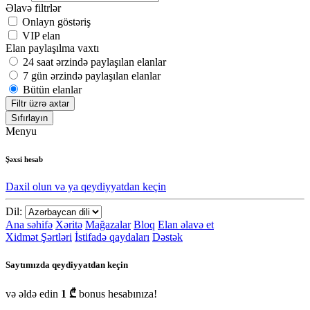
Əlavə filtrlər
Onlayn göstəriş
VIP elan
Elan paylaşılma vaxtı
24 saat ərzində paylaşılan elanlar
7 gün ərzində paylaşılan elanlar
Bütün elanlar
Filtr üzrə axtar
Sıfırlayın
Menyu
Şəxsi hesab
Daxil olun və ya qeydiyyatdan keçin
Dil:
Ana səhifə
Xəritə
Mağazalar
Bloq
Elan əlavə et
Xidmət Şərtləri
İstifadə qaydaları
Dəstək
Saytımızda qeydiyyatdan keçin
və əldə edin
1 ₾
bonus hesabınıza!