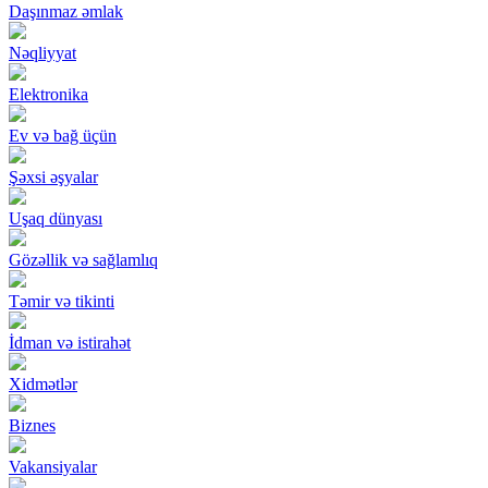
Daşınmaz əmlak
Nəqliyyat
Elektronika
Ev və bağ üçün
Şəxsi əşyalar
Uşaq dünyası
Gözəllik və sağlamlıq
Təmir və tikinti
İdman və istirahət
Xidmətlər
Biznes
Vakansiyalar