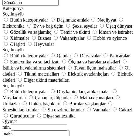
Kateqoriya
Seçilməyib
Bütün kateqoriyalar
Daşınmaz əmlak
Nəqliyyat
Elektronika
Ev və bağ üçün
Şəxsi əşyalar
Uşaq dünyası
Gözəllik və sağlamlıq
Təmir və tikinti
İdman və istirahət
Xidmətlər
Biznes
Vakansiyalar
Hobbi və əyləncə
Əl işləri
Heyvanlar
Seçilməyib
Bütün kateqoriyalar
Qapılar
Darvazalar
Pəncərələr
Santexnika və su təchizatı
Ölçmə və işarələmə alətləri
İstilik və havalandırma sistemləri
Tavan üçün məhsullar
Əl
alətləri
Tikinti materialları
Elektrik avadanlıqları
Elektrik
alətləri
Digər tikinti materialları
Seçilməyib
Bütün kateqoriyalar
Duş kabinaları, arakəsmələr
Moydadırlar
Çanaqlar, tülpanlar
Mətbəx çanaqları
Unitazlar
Unitaz baçokları
Borular və şlanqlar
Smesitellər, kranlar
Su qızdırıcı kranlar
Vannalar
Cakuzi
Quruducular
Digər santexnika
Qiymət
min.
maks.