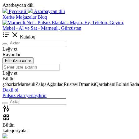
Azərbaycan dili
Русский
Azərbaycan dili
Xəritə
Mağazalar
Bloq
Kataloq
Ləğv et
Rayonlar
Filtr üzrə axtar
Ləğv et
Bütün
şəhərlər
Marneuli
Zalqa
Ağbulaq
Rustavi
Dmanisi
Qardabani
Bolnisi
Sada
Daxil ol
Pulsuz elan yerləşdirin
Bütün
kateqoriyalar