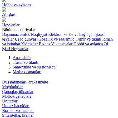
Hobbi və əyləncə
Əl işləri
Heyvanlar
Bütün kateqoriyalar
Daşınmaz əmlak
Nəqliyyat
Elektronika
Ev və bağ üçün
Şəxsi
əşyalar
Uşaq dünyası
Gözəllik və sağlamlıq
Təmir və tikinti
İdman
və istirahət
Xidmətlər
Biznes
Vakansiyalar
Hobbi və əyləncə
Əl
işləri
Heyvanlar
Ana səhifə
Təmir və tikinti
Santexnika və su təchizatı
Mətbəx çanaqları
Duş kabinaları, arakəsmələr
Moydadırlar
Çanaqlar, tülpanlar
Mətbəx çanaqları
Unitazlar
Unitaz baçokları
Borular və şlanqlar
Smesitellər, kranlar