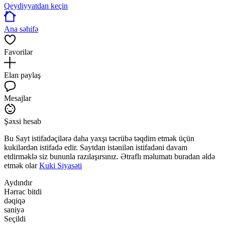
Qeydiyyatdan keçin
Ana səhifə
Favorilər
Elan paylaş
Mesajlar
Şəxsi hesab
Bu Sayt istifadəçilərə daha yaxşı təcrübə təqdim etmək üçün
kukilərdən istifadə edir. Saytdan istənilən istifadəni davam
etdirməklə siz bununla razılaşırsınız. Ətraflı məlumatı buradan əldə
etmək olar
Kuki Siyasəti
Aydındır
Hərrac bitdi
dəqiqə
saniyə
Seçildi